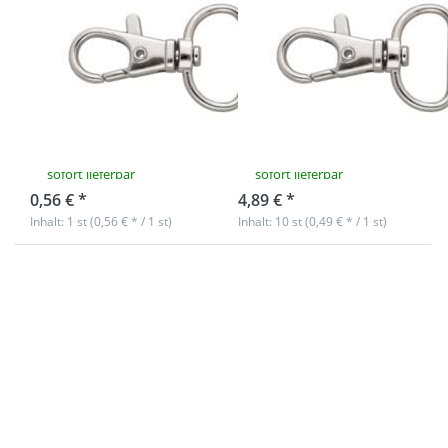
Karabinerhaken
Karabinerhaken
aus
aus
Zinkdruckguss,
Zinkdruckguss,
für 20mm
für 20mm
Gurtband - 1
Gurtband - 10
Stück
Stück
sofort lieferbar
sofort lieferbar
0,56 € *
4,89 € *
Inhalt: 1 st (0,56 € * / 1 st)
Inhalt: 10 st (0,49 € * / 1 st)
Drücken Sie
Drücken Sie
ENTER für mehr
ENTER für mehr
Optionen zu
Optionen zu
3/4"
Bolzenkarabiner
Karabinerhaken
für 20mm
aus
Gurtband -
Zinkdruckguss,
4,4cm lang -
für 20mm
schwarz - 1
Gurtband - 50
Stück
Stück