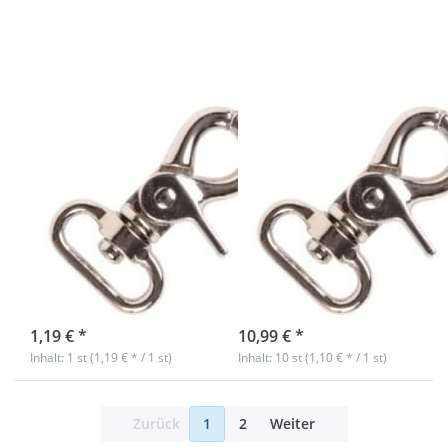
4,5cm lang - für
4,5cm lang - für
20mm breites
20mm breites
Gurtband - 1
Gurtband - 10
Stück
Stück
Scherenkarabiner
Scherenkarabiner
aus
aus
Zinkdruckguss -
Zinkdruckguss -
4,5cm lang - für
4,5cm lang - für
20mm breites
20mm breites
Gurtband - 1
Gurtband - 10
Stück
Stück
sofort lieferbar
sofort lieferbar
1,19 € *
10,99 € *
Inhalt: 1 st (1,19 € * / 1 st)
Inhalt: 10 st (1,10 € * / 1 st)
Zurück
1
2
Weiter