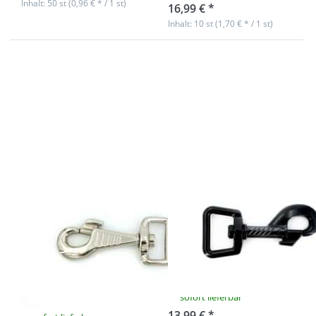
Inhalt: 50 st (0,96 € * / 1 st)
16,99 € *
Inhalt: 10 st (1,70 € * / 1 st)
Drücken Sie
Drücken Sie
ENTER für mehr
ENTER für mehr
Optionen zu
Optionen zu
Bolzenkarabiner
Bolzenkarabiner
für 20mm
für 20mm
Gurtband -
Gurtband -
8,5cm lang -
6,3cm - schwarz
vernickelt - 1
- 10 Stück
Stück
Bolzenkarabiner
Bolzenkarabiner
für 20mm
für 20mm
Gurtband -
Gurtband -
8,5cm lang -
6,3cm - schwarz
vernickelt - 1
- 10 Stück
Stück
sofort lieferbar
13,99 € *