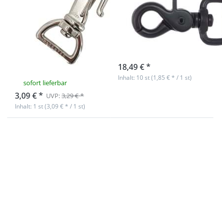
Bruchlast -
5,9cm lang -
20mm
schwarz - 10
Durchlass - 1
Stück
Stück
sofort lieferbar
*ABVERKAUF*
18,49 € *
Inhalt: 10 st (1,85 € * / 1 st)
sofort lieferbar
3,09 € *
UVP:
3,29 € *
Inhalt: 1 st (3,09 € * / 1 st)
Drücken Sie
Drücken Sie
ENTER für mehr
ENTER für mehr
Optionen zu
Optionen zu
Scherenkarabiner
Scherenkarabiner
für 20mm
für 20mm
Gurtband - 5,9cm
Gurtband - 5,9cm
lang - antik - 1
lang - schwarz - 1
Stück
Stück