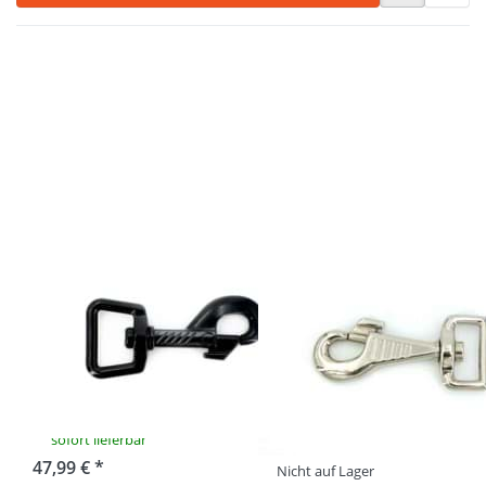
Drücken Sie
Drücken Sie
ENTER für mehr
ENTER für mehr
Optionen zu
Optionen zu
Bolzenkarabiner
Bolzenkarabiner
für 20mm
für 20mm
Gurtband -
Gurtband -
6,3cm - schwarz
8,5cm lang -
- 50 Stück
vernickelt - 10
Stück
Bolzenkarabiner
Bolzenkarabiner
für 20mm
für 20mm
Gurtband -
Gurtband -
6,3cm - schwarz
8,5cm lang -
- 50 Stück
vernickelt - 10
Stück
sofort lieferbar
47,99 € *
Nicht auf Lager