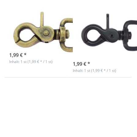
Scherenkarabiner
Scherenkarabiner
für 20mm
für 20mm
Gurtband -
Gurtband -
5,9cm lang -
5,9cm lang -
antik - 1 Stück
schwarz - 1
Stück
sofort lieferbar
1,99 € *
sofort lieferbar
Inhalt: 1 st (1,99 € * / 1 st)
1,99 € *
Inhalt: 1 st (1,99 € * / 1 st)
Drücken Sie
Drücken Sie
ENTER für mehr
ENTER für mehr
Optionen zu
Optionen zu
Bolzenkarabiner
Bolzenkarabiner
klein - 4,2cm
klein - 4,2cm
lang - 20mm
lang - 20mm
Durchlass - 10
Durchlass - 1
Stück
Stück