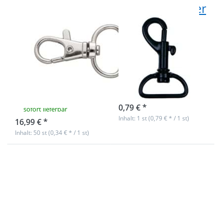
3/4"
Bolzenkarabiner
Karabinerhaken
für 20mm
aus
Gurtband -
Zinkdruckguss,
4,4cm lang -
für 20mm
schwarz - 1
Gurtband - 50
Stück
Stück
Nicht auf Lager
0,79 € *
sofort lieferbar
Inhalt: 1 st (0,79 € * / 1 st)
16,99 € *
Inhalt: 50 st (0,34 € * / 1 st)
Drücken Sie
Drücken Sie
ENTER für mehr
ENTER für mehr
Optionen zu
Optionen zu
Bolzenkarabiner
Karabinerhaken
für 20mm
aus
Gurtband -
Zinkdruckguss -
4,4cm lang -
4,5cm lang -
schwarz - 10
19mm
Stück
Durchlass - 1