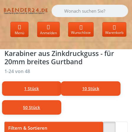
Geben Sie einen Suchbegriff ein. Währen
Wunschliste
Warenkorb
Menü
Anmelden
Karabiner aus Zinkdruckguss - für
20mm breites Gurtband
Suchergebnisse:
1-24
von
48
1 Stück
10 Stück
50 Stück
Filtern & Sortieren