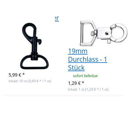
Stück
Bolzenkarabiner
Karabinerhaken
für 20mm
aus
Gurtband -
Zinkdruckguss -
4,4cm lang -
4,5cm lang -
schwarz - 10
19mm
Stück
Durchlass - 1
Stück
Nicht auf Lager
5,99 € *
sofort lieferbar
Inhalt: 10 st (0,60 € * / 1 st)
1,29 € *
Inhalt: 1 st (1,29 € * / 1 st)
Drücken Sie
Drücken Sie
ENTER für mehr
ENTER für mehr
Optionen zu
Optionen zu
Scherenkarabiner
Scherenkarabiner
aus
aus
Zinkdruckguss -
Zinkdruckguss -