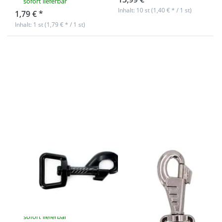
sofort lieferbar
Inhalt: 10 st (1,40 € * / 1 st)
1,79 € *
Inhalt: 1 st (1,79 € * / 1 st)
Drücken Sie
Drücken Sie
ENTER für mehr
ENTER für mehr
Optionen zu
Optionen zu
Bolzenkarabiner
Bolzenkarabiner
für 20mm
für 20mm
Gurtband -
Gurtband -
6,3cm - schwarz
8,1cm lang -
- 1 Stück
vernickelt - 10
Stk.
Bolzenkarabiner
Bolzenkarabiner
für 20mm
für 20mm
Gurtband -
Gurtband -
6,3cm - schwarz
8,1cm lang -
- 1 Stück
vernickelt - 10
Stk.
sofort lieferbar