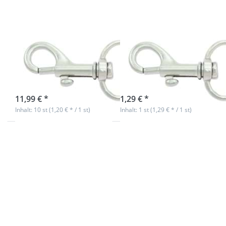
Bolzenkarabiner
Bolzenkarabiner
klein - 4,2cm
klein - 4,2cm
lang - 20mm
lang - 20mm
Durchlass - 10
Durchlass - 1
Stück
Stück
sofort lieferbar
sofort lieferbar
11,99 € *
1,29 € *
Inhalt: 10 st (1,20 € * / 1 st)
Inhalt: 1 st (1,29 € * / 1 st)
Drücken
Drücken
Sie ENTER
Sie ENTER
für mehr
für mehr
Optionen
Optionen
zu G-
zu G-
Haken -
Haken -
Gurthaken
Gurthaken
aus
aus
Aluminium
Aluminium
- silber -
- schwarz -
20mm
20mm