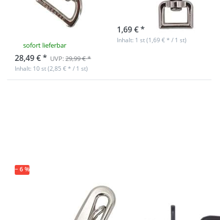
Durchlass - 10
Stk.
Stück
sofort lieferbar
*ABVERKAUF*
1,69 € *
Inhalt: 1 st (1,69 € * / 1 st)
sofort lieferbar
28,49 € *
UVP:
29,99 € *
Inhalt: 10 st (2,85 € * / 1 st)
Drücken Sie
Drücken Sie
ENTER für mehr
ENTER für mehr
Optionen zu
Optionen zu
"Gooseneck"
Scherenkarabiner
Karabinerhaken
für 20mm
- 330kg
Gurtband - 5,9cm
Bruchlast -
lang - schwarz -
20mm
10 Stück
Durchlass - 1
Stück
− 6 %
*ABVERKAUF*
"Gooseneck"
Scherenkarabiner
Karabinerhaken
für 20mm
- 330kg
Gurtband -