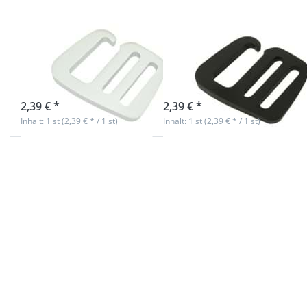
G-Haken -
G-Haken -
Gurthaken aus
Gurthaken aus
Aluminium -
Aluminium -
silber - 20mm
schwarz - 20mm
sofort lieferbar
sofort lieferbar
2,39 € *
2,39 € *
Inhalt: 1 st (2,39 € * / 1 st)
Inhalt: 1 st (2,39 € * / 1 st)
Drücken Sie
Drücken Sie
ENTER für mehr
ENTER für mehr
Optionen zu
Optionen zu
3/4"
3/4"
Karabinerhaken
Karabinerhaken
aus
aus
Zinkdruckguss,
Zinkdruckguss,
für 20mm
für 20mm
Gurtband - 1
Gurtband - 10
Stück
Stück
3/4"
3/4"