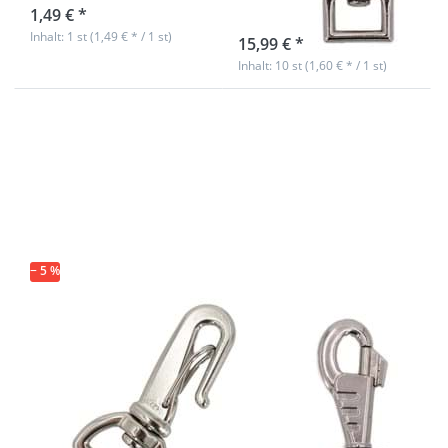
1,49 € *
sofort lieferbar
Inhalt: 1 st (1,49 € * / 1 st)
15,99 € *
Inhalt: 10 st (1,60 € * / 1 st)
Drücken Sie
Drücken Sie
ENTER für mehr
ENTER für mehr
Optionen zu
Optionen zu
"Gooseneck"
Bolzenkarabiner
Karabinerhaken
für 20mm
- 330kg
Gurtband -
Bruchlast -
8,1cm lang -
20mm
vernickelt - 1
Durchlass - 10
Stk.
Stück
− 5 %
*ABVERKAUF*
"Gooseneck"
Bolzenkarabiner
Karabinerhaken
für 20mm
- 330kg
Gurtband -
Bruchlast -
8,1cm lang -
20mm
vernickelt - 1