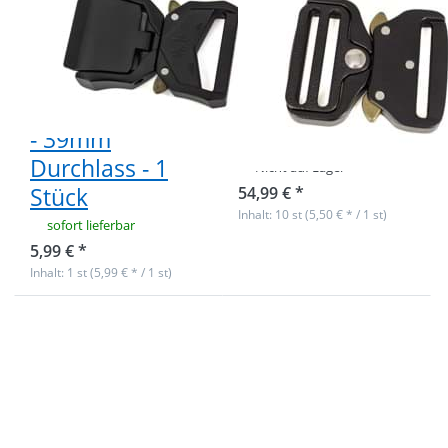
Metallschnalle /
Metallschnalle /
Militärschnalle
Militärschnalle -
mit
32mm
Klemmfunktion
Durchlass - 10
- 39mm
Stück
Durchlass - 1
Nicht auf Lager
Stück
54,99 € *
Inhalt: 10 st (5,50 € * / 1 st)
sofort lieferbar
5,99 € *
Inhalt: 1 st (5,99 € * / 1 st)
Drücken Sie
ENTER für
mehr
Optionen zu
Hochwertige
Metallschnalle
/
Militärschnalle
- 32mm