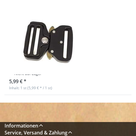
Durchlass - 1
Stück
Hochwertige
Metallschnalle /
Militärschnalle -
32mm
Durchlass - 1
Stück
Nicht auf Lager
5,99 € *
Inhalt: 1 st (5,99 € * / 1 st)
Informationen
Service, Versand & Zahlung