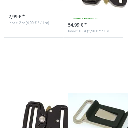
Stück
Durchlass - 10
Stück
sofort lieferbar
7,99 € *
sofort lieferbar
Inhalt: 2 st (4,00 € * / 1 st)
54,99 € *
Inhalt: 10 st (5,50 € * / 1 st)
Drücken Sie
Drücken Sie
ENTER für
ENTER für
mehr
mehr
Optionen zu
Optionen zu
Hochwertige
Steckschließer
Metallschnalle
für 40mm
/
breites
Militärschnalle
Gurtband -
- 39mm
schwarz /
Durchlass - 1
silber - 1 Stück
Stück
Hochwertige
Steckschließer
Metallschnalle /
für 40mm
Militärschnalle -
breites
39mm
Gurtband -