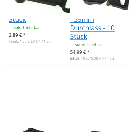
Gurtband -
mit
schwarz - 1
Klemmfunktion
Stück
- 39mm
Durchlass - 10
sofort lieferbar
Stück
2,89 € *
Inhalt: 1 st (2,89 € * / 1 st)
sofort lieferbar
54,99 € *
Inhalt: 10 st (5,50 € * / 1 st)
Drücken Sie
Drücken Sie
ENTER für
ENTER für
mehr Optionen
mehr
zu Hochwertige
Optionen zu
Metallschnalle /
Hochwertige
Militärschnalle
Metallschnalle
mit
/
Klemmfunktion
Militärschnalle
- 39mm
- 32mm
Durchlass - 1
Durchlass - 10
Stück
Stück
Hochwertige
Hochwertige