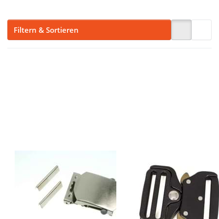
Filtern & Sortieren
Drücken Sie
Drücken Sie
ENTER für
ENTER für
mehr
mehr
Optionen zu
Optionen zu
Gürtelschnalle
Hochwertige
vernickelt - für
Metallschnalle
40mm breites
/
Gurtband - 2
Militärschnalle
Stück
- 39mm
Durchlass - 10
Stück
Gürtelschnalle
Hochwertige
vernickelt - für
Metallschnalle /
40mm breites
Militärschnalle -
Gurtband - 2
39mm