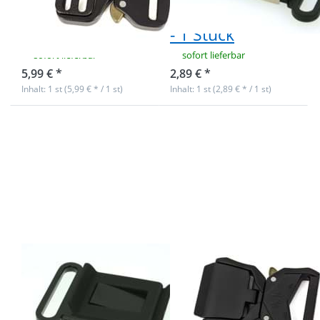
Durchlass - 1
schwarz / silber
Stück
- 1 Stück
sofort lieferbar
sofort lieferbar
5,99 € *
2,89 € *
Inhalt: 1 st (5,99 € * / 1 st)
Inhalt: 1 st (2,89 € * / 1 st)
Drücken Sie
Drücken Sie
ENTER für
ENTER für
mehr
mehr Optionen
Optionen zu
zu Hochwertige
Steckschließer
Metallschnalle /
für 40mm
Militärschnalle
breites
mit
Gurtband -
Klemmfunktion
schwarz - 1
- 39mm
Stück
Durchlass - 10
Stück
Steckschließer
Hochwertige
für 40mm
Metallschnalle /
breites
Militärschnalle