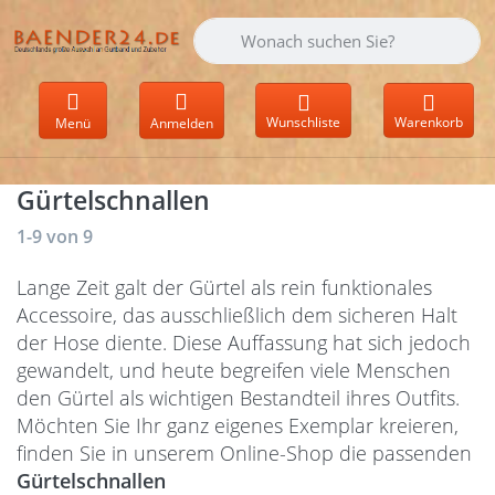
Geben Sie einen Suchbegriff ein. Währen
Wunschliste
Warenkorb
Menü
Anmelden
Gürtelschnallen
Suchergebnisse:
1-9
von
9
Lange Zeit galt der Gürtel als rein funktionales
Accessoire, das ausschließlich dem sicheren Halt
der Hose diente. Diese Auffassung hat sich jedoch
gewandelt, und heute begreifen viele Menschen
den Gürtel als wichtigen Bestandteil ihres Outfits.
Möchten Sie Ihr ganz eigenes Exemplar kreieren,
finden Sie in unserem Online-Shop die passenden
Gürtelschnallen