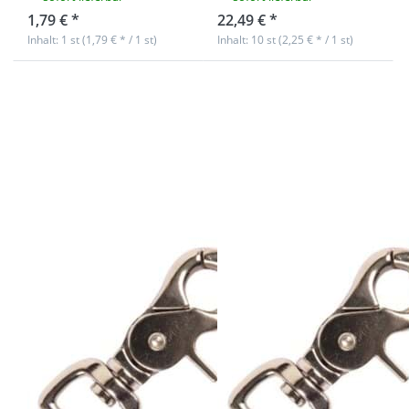
1,79 € *
22,49 € *
Inhalt: 1 st (1,79 € * / 1 st)
Inhalt: 10 st (2,25 € * / 1 st)
Drücken Sie
Drücken Sie
ENTER für mehr
ENTER für mehr
Optionen zu
Optionen zu
Scherenkarabiner
Scherenkarabiner
- 15mm
- 15mm
Durchlass - 6,5cm
Durchlass - 6,5cm
lang - 1 Stück
lang - 10 Stück
Scherenkarabiner
Scherenkarabiner
- 15mm
- 15mm
Durchlass -
Durchlass -
6,5cm lang - 1
6,5cm lang - 10
Stück
Stück
sofort lieferbar
sofort lieferbar