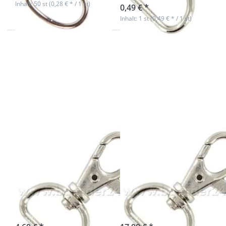
Inhalt: 50 st (0,28 € * / 1 st)
0,49 € *
Inhalt: 1 st (0,49 € * / 1 st)
Drücken Sie
Drücken Sie
ENTER für mehr
ENTER für mehr
Optionen zu
Optionen zu
5/8 Zoll
5/8 Zoll
Karabinerhaken
Karabinerhaken
- 15mm
- 15mm
Durchlass - 10
Durchlass - 50
Stück
Stück
5/8 Zoll
5/8 Zoll
Karabinerhaken
Karabinerhaken
- 15mm
- 15mm
Durchlass - 10
Durchlass - 50
Stück
Stück
sofort lieferbar
sofort lieferbar