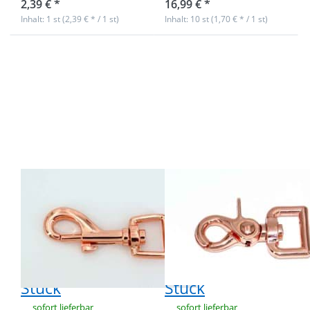
2,39 € *
16,99 € *
Inhalt: 1 st (2,39 € * / 1 st)
Inhalt: 10 st (1,70 € * / 1 st)
Drücken Sie
Drücken Sie
ENTER für mehr
ENTER für mehr
Optionen zu
Optionen zu
Bolzenkarabiner
Scherenkarabiner
- 15mm
- 15mm
Durchlass -
Durchlass - 6,3cm
6,3cm lang -
lang - Rosegold -
Rosegold - 1
10 Stück
Stück
Bolzenkarabiner
Scherenkarabiner
- 15mm
- 15mm
Durchlass -
Durchlass -
6,3cm lang -
6,3cm lang -
Rosegold - 1
Rosegold - 10
Stück
Stück
sofort lieferbar
sofort lieferbar