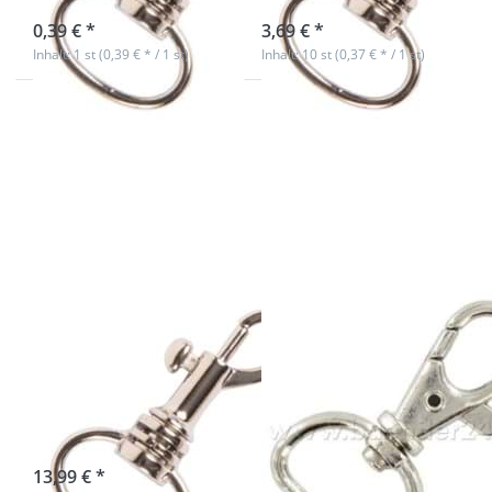
sofort lieferbar
sofort lieferbar
0,39 € *
3,69 € *
Inhalt: 1 st (0,39 € * / 1 st)
Inhalt: 10 st (0,37 € * / 1 st)
Drücken Sie
Drücken Sie
ENTER für mehr
ENTER für mehr
Optionen zu
Optionen zu
Bolzenkarabiner
5/8 Zoll
- 38 x 16mm -
Karabinerhaken
vernickelt - 50
- 15mm
Stück
Durchlass - 1
Stück
Bolzenkarabiner
5/8 Zoll
- 38 x 16mm -
Karabinerhaken
vernickelt - 50
- 15mm
Stück
Durchlass - 1
Stück
sofort lieferbar
13,99 € *
sofort lieferbar