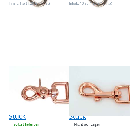
Inhalt: 1 st (1,29 € * / 1 st)
Inhalt: 10 st (1,20 € * / 1 st)
Drücken Sie
Drücken Sie
ENTER für mehr
ENTER für mehr
Optionen zu
Optionen zu
Scherenkarabiner
Bolzenkarabiner
- 15mm
- 15mm
Durchlass - 6,3cm
Durchlass -
lang - Rosegold -
6,3cm lang -
1 Stück
Rosegold - 10
Stück
Scherenkarabiner
Bolzenkarabiner
- 15mm
- 15mm
Durchlass -
Durchlass -
6,3cm lang -
6,3cm lang -
Rosegold - 1
Rosegold - 10
Stück
Stück
sofort lieferbar
Nicht auf Lager