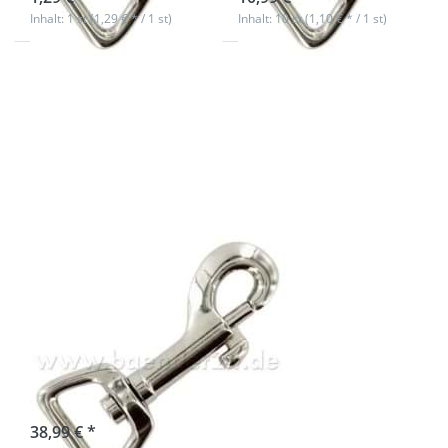
Inhalt: 1 st (1,29 € * / 1 st)
Inhalt: 10 st (1,10 € * / 1 st)
Drücken Sie
ENTER für mehr
Optionen zu
Bolzenkarabiner
- 15mm
Durchlass -
6,6cm lang - 50
Stück
Bolzenkarabiner
- 15mm
Durchlass -
6,6cm lang - 50
Stück
sofort lieferbar
38,99 € *