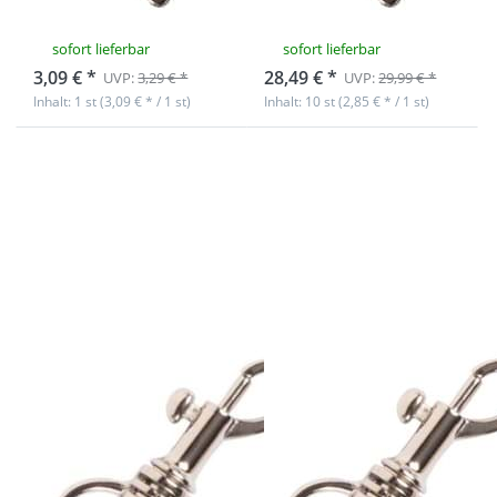
*ABVERKAUF*
*ABVERKAUF*
sofort lieferbar
sofort lieferbar
3,09 € *
28,49 € *
UVP:
3,29 € *
UVP:
29,99 € *
Inhalt: 1 st (3,09 € * / 1 st)
Inhalt: 10 st (2,85 € * / 1 st)
Drücken Sie
Drücken Sie
ENTER für mehr
ENTER für mehr
Optionen zu
Optionen zu
Bolzenkarabiner
Bolzenkarabiner
- 38 x 16mm -
- 38 x 16mm -
vernickelt - 1
vernickelt - 10
Stück
Stück
Bolzenkarabiner
Bolzenkarabiner
- 38 x 16mm -
- 38 x 16mm -
vernickelt - 1
vernickelt - 10
Stück
Stück