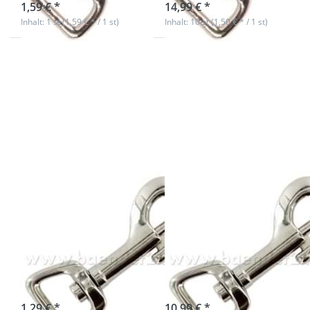
1,59 € *
14,99 € *
Inhalt: 1 st (1,59 € * / 1 st)
Inhalt: 10 st (1,50 € * / 1 st)
Drücken Sie
Drücken Sie
ENTER für mehr
ENTER für mehr
Optionen zu
Optionen zu
Bolzenkarabiner
Bolzenkarabiner
- 15mm
- 15mm
Durchlass -
Durchlass -
6,6cm lang - 1
6,6cm lang - 10
Stück
Stück
Bolzenkarabiner
Bolzenkarabiner
- 15mm
- 15mm
Durchlass -
Durchlass -
6,6cm lang - 1
6,6cm lang - 10
Stück
Stück
sofort lieferbar
sofort lieferbar
1,29 € *
10,99 € *