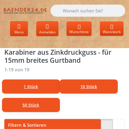
Geben Sie einen Suchbegriff ein. Währen
Wunschliste
Warenkorb
Menü
Anmelden
Karabiner aus Zinkdruckguss - für
15mm breites Gurtband
Suchergebnisse:
1-19
von
19
1 Stück
10 Stück
50 Stück
Filtern & Sortieren