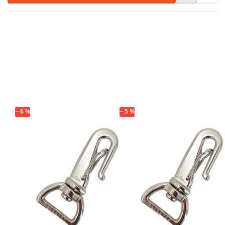
Drücken Sie
Drücken Sie
ENTER für mehr
ENTER für mehr
Optionen zu
Optionen zu
"Gooseneck"
"Gooseneck"
Karabinerhaken
Karabinerhaken
- 330kg
- 330kg
Bruchlast -
Bruchlast -
15mm
15mm
Durchlass - 1
Durchlass - 10
Stück
Stück
− 6 %
*ABVERKAUF*
− 5 %
*ABVERKAUF*
"Gooseneck"
"Gooseneck"
Karabinerhaken
Karabinerhaken
- 330kg
- 330kg
Bruchlast -
Bruchlast -
15mm
15mm
Durchlass - 1
Durchlass - 10
Stück
Stück