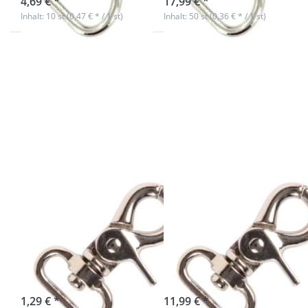
4,69 € *
17,99 € *
Inhalt: 10 st (0,47 € * / 1 st)
Inhalt: 50 st (0,36 € * / 1 st)
Drücken Sie
Drücken Sie
ENTER für mehr
ENTER für mehr
Optionen zu
Optionen zu
Scherenkarabiner
Scherenkarabiner
- 15mm
- 15mm
Durchlass - 4,5cm
Durchlass - 4,5cm
lang - 1 Stück
lang - 10 Stück
Scherenkarabiner
Scherenkarabiner
- 15mm
- 15mm
Durchlass -
Durchlass -
4,5cm lang - 1
4,5cm lang - 10
Stück
Stück
sofort lieferbar
sofort lieferbar
1,29 € *
11,99 € *