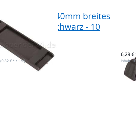
lterpolster für 40mm breites
Pla
and - Farbe: schwarz - 10
bre
k
- 10
ieferbar
sofor
6,29 € 
 (0,82 € * / 1 st)
Inhalt: 10
 Sie
Drüc
r mehr
ENTER
en zu
Opti
rabiner
Plastik
40mm
fü
arbe:
br
 - 10
Gur
k
schw
S