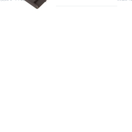
 Sie
Drüc
für
ENTER 
r
Opti
n zu
Plastik
olster
flach,
0mm
br
es
Gur
nd -
Farbe:
chwarz
10 
ück