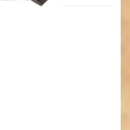
ken Sie
für mehr
onen zu
karabiner
 für 50mm
eites
tband,
 schwarz -
Stück