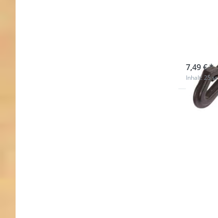
Plas
breit
Stüc
sofort l
7,49 € *
Inhalt: 25 st
Drücken
ENTER 
meh
Optionen
Schulterp
aus Elast
für 5
breit
Gurtb