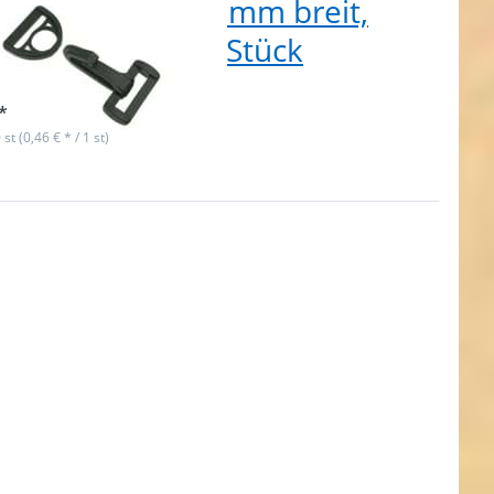
stikkarabiner, 30mm breit,
be: schwarz - 10 Stück
t lieferbar
*
 st (0,46 € * / 1 st)
ken Sie
ER für
ehr
en zu 10
erpolster
VC - für
breites
tband