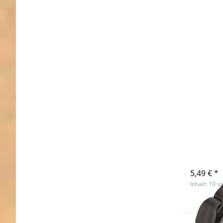
Plas
breit
sofort l
5,49 € *
Inhalt: 10 st