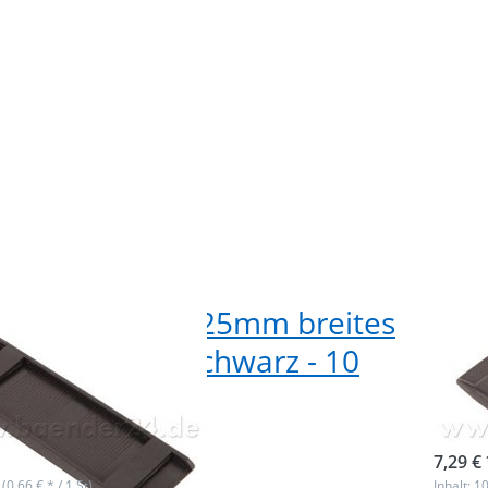
lterpolster für 25mm breites
Sch
and - Farbe: schwarz - 10
Gur
k
Stü
ieferbar
sofor
7,29 € 
 (0,66 € * / 1 St)
Inhalt: 10