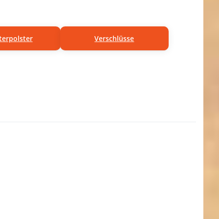
terpolster
Verschlüsse
ken Sie
ER für
ehr
onen zu
erpolster
 30mm
eites
band -
 schwarz
 Stück