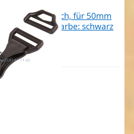
stikkarabiner flach, für 50mm
ites Gurtband, Farbe: schwarz
 Stück
t lieferbar
*
 st (0,63 € * / 1 st)
ken Sie
 für mehr
onen zu
karabiner,
r 25mm
eites
tband -
arz - 10
tück