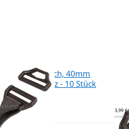
tikkarabiner flach, 40mm
Pla
, Farbe: schwarz - 10 Stück
bre
Stü
ieferbar
sofor
 (0,55 € * / 1 st)
3,99 € 
Inhalt: 10