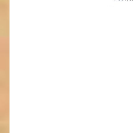
Drücken
ENTER 
meh
Optione
Schulterp
für 4
breit
Gurtba
Farbe: s
- 10 St