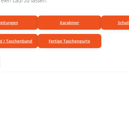
reien Lauf zu lassen.
leitungen
Karabiner
Schul
d / Taschenband
Fertige Taschengurte
 Sie
Drüc
für
ENT
r
m
n zu
Opti
olster
Schult
5mm
für
es
br
nd -
Gurt
chwarz
Farbe:
ück
- 10