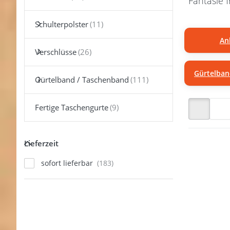
Fantasie f
Schulterpolster
An
Verschlüsse
Gürtelban
Gürtelband / Taschenband
Fertige Taschengurte
Lieferzeit
Lieferzeit
Drücken
ENTER 
sofort lieferbar
meh
Optione
Schulterp
für 2
breit
Gurtba
Farbe: s
- 10 St