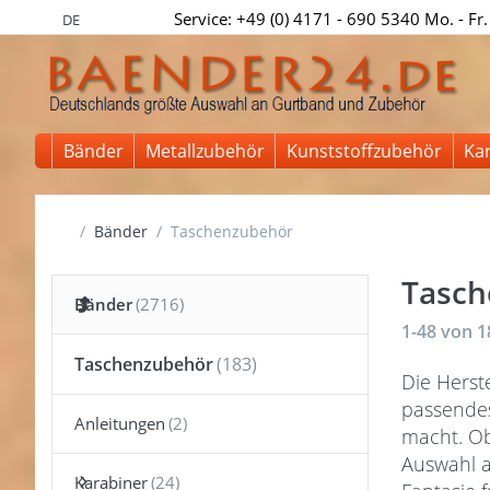
Service: +49 (0) 4171 - 690 5340 Mo. - Fr.
DE
Bänder
Metallzubehör
Kunststoffzubehör
Ka
Startseite
Bänder
Taschenzubehör
Tasch
Bänder
Suchergeb
1-48
von
1
Taschenzubehör
Die Herst
passendes
Anleitungen
macht. O
Auswahl 
Karabiner