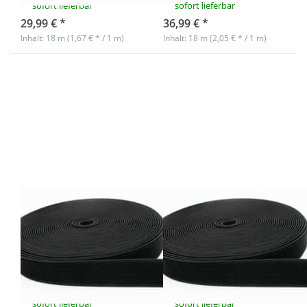
sofort lieferbar
sofort lieferbar
29,99 € *
36,99 € *
Inhalt: 18 m (1,67 € * / 1 m)
Inhalt: 18 m (2,05 € * / 1 m)
Drücken Sie
Drücken Sie
ENTER für
ENTER für
mehr
mehr
Optionen zu
Optionen zu
Elastisches
Elastisches
Flauschband
Flauschband
- 21mm breit
- 25mm breit
- Schwarz -
- Schwarz -
18m Rolle
18m Rolle
Elastisches
Elastisches
Flauschband -
Flauschband -
21mm breit -
25mm breit -
Schwarz - 18m
Schwarz - 18m
Rolle
Rolle
sofort lieferbar
sofort lieferbar