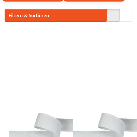
Filtern & Sortieren
Drücken Sie
Drücken Sie
ENTER für
ENTER für
mehr
mehr
Optionen zu
Optionen zu
Elastisches
Elastisches
Flauschband
Flauschband
- 26mm breit
- 38mm breit
- Weiß - 18m
- Weiß - 18m
Rolle
Rolle
Elastisches
Elastisches
Flauschband -
Flauschband -
26mm breit -
38mm breit -
Weiß - 18m
Weiß - 18m
Rolle
Rolle