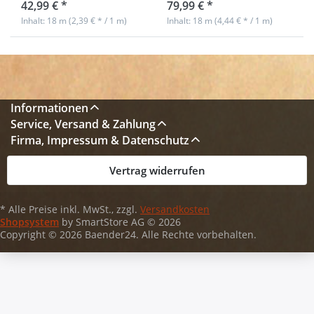
42,99 € *
79,99 € *
Inhalt: 18 m (2,39 € * / 1 m)
Inhalt: 18 m (4,44 € * / 1 m)
Informationen
Service, Versand & Zahlung
Firma, Impressum & Datenschutz
Vertrag widerrufen
* Alle Preise inkl. MwSt., zzgl.
Versandkosten
Shopsystem
by SmartStore AG © 2026
Copyright © 2026 Baender24. Alle Rechte vorbehalten.