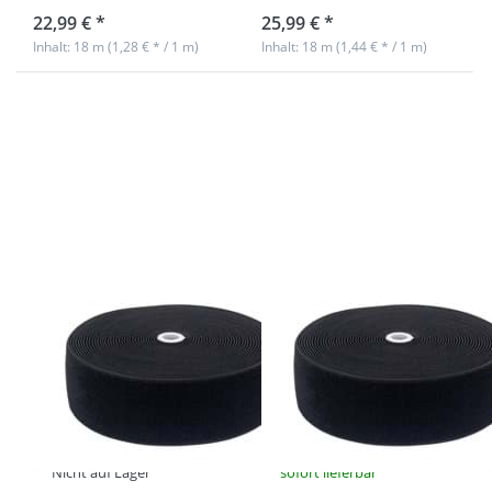
22,99 € *
25,99 € *
Inhalt: 18 m (1,28 € * / 1 m)
Inhalt: 18 m (1,44 € * / 1 m)
Drücken Sie
Drücken Sie
ENTER für
ENTER für
mehr
mehr
Optionen zu
Optionen zu
Elastisches
Elastisches
Flauschband
Flauschband
- 47mm breit
- 100mm
- Schwarz -
breit -
18m Rolle
Schwarz -
18m Rolle
Elastisches
Elastisches
Flauschband -
Flauschband -
47mm breit -
100mm breit -
Schwarz - 18m
Schwarz - 18m
Rolle
Rolle
Nicht auf Lager
sofort lieferbar