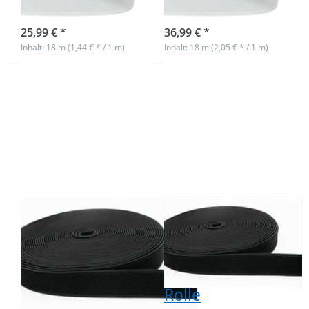
sofort lieferbar
sofort lieferbar
25,99 € *
36,99 € *
Inhalt: 18 m (1,44 € * / 1 m)
Inhalt: 18 m (2,05 € * / 1 m)
Drücken Sie
Drücken Sie
ENTER für
ENTER für
mehr
mehr
Optionen zu
Optionen zu
Elastisches
Elastisches
Flauschband
Flauschband
- 30mm breit
- 37mm breit
- Schwarz -
- Schwarz -
18m Rolle
18m Rolle
Elastisches
Elastisches
Flauschband -
Flauschband -
30mm breit -
37mm breit -
Schwarz - 18m
Schwarz - 18m
Rolle
Rolle