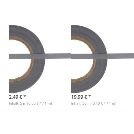
10mm breit -
10mm breit -
silber - zum
silber - zum
Aufnähen
Aufnähen
5m
50m
Reflektierendes
Reflektierendes
Band /
Band /
Reflektorband
Reflektorband
10mm breit -
10mm breit -
silber - zum
silber - zum
Aufnähen
Aufnähen
sofort lieferbar
sofort lieferbar
2,49 € *
19,99 € *
Inhalt: 5 m (0,50 € * / 1 m)
Inhalt: 50 m (0,40 € * / 1 m)
Drücken Sie
Drücken Sie
ENTER für
ENTER für
mehr
mehr
Optionen zu
Optionen zu