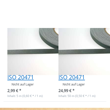
5m
50m
Reflektorband
Reflektorband
10mm breit -
10mm breit -
silber - zum
silber - zum
Aufnähen -
Aufnähen -
geprüft nach
geprüft nach
EN ISO 20471
EN ISO 20471
5m
50m
Reflektorband
Reflektorband
10mm breit -
10mm breit -
silber - zum
silber - zum
Aufnähen -
Aufnähen -
geprüft nach EN
geprüft nach EN
ISO 20471
ISO 20471
Nicht auf Lager
Nicht auf Lager
2,99 € *
24,99 € *
Inhalt: 5 m (0,60 € * / 1 m)
Inhalt: 50 m (0,50 € * / 1 m)