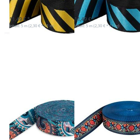
schwarz/gelb
schwarz/türkis
Nicht auf Lager
sofort lieferbar
11,49 € *
11,49 € *
Inhalt: 5 m (2,30 € * / 1 m)
Inhalt: 5 m (2,30 € * / 1 m)
Drücken
Drücken
Sie ENTER
Sie ENTER
für mehr
für mehr
Optionen
Optionen
zu 1m
zu 1m
Dekoband
Dekoband
/
/
Gurtband
Gurtband
- 51mm
- 51mm
breit -
breit -
Wave
Carpet
1m Dekoband /
1m Dekoband /
Gurtband -
Gurtband -
51mm breit -
51mm breit -
Wave
Carpet
sofort lieferbar
sofort lieferbar