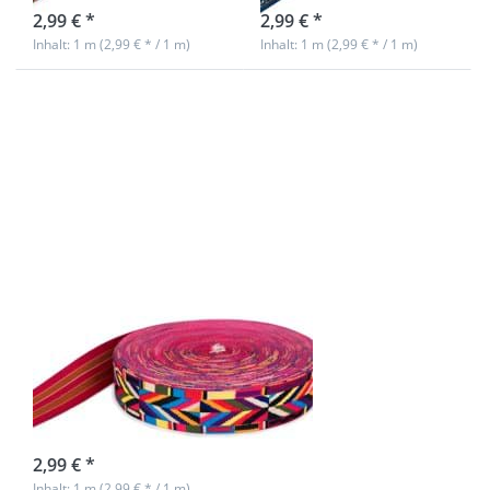
2,99 € *
2,99 € *
Inhalt: 1 m (2,99 € * / 1 m)
Inhalt: 1 m (2,99 € * / 1 m)
Drücken
Sie ENTER
für mehr
Optionen
zu 1m
Dekoband
/
Gurtband
- 51mm
breit -
Etno
1m Dekoband /
Gurtband -
51mm breit -
Etno
sofort lieferbar
2,99 € *
Inhalt: 1 m (2,99 € * / 1 m)