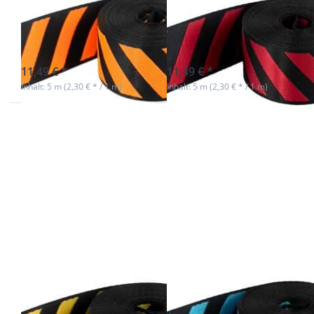
39mm breit -
39mm breit -
schwarz/orange
schwarz/rot
sofort lieferbar
sofort lieferbar
11,49 € *
11,49 € *
Inhalt: 5 m (2,30 € * / 1 m)
Inhalt: 5 m (2,30 € * / 1 m)
Drücken Sie
Drücken Sie
ENTER für
ENTER für
mehr
mehr
Optionen zu
Optionen zu
5m
5m
Streifenband
Streifenband -
- 39mm breit
39mm breit -
-
schwarz/türkis
schwarz/gelb
5m
5m
Streifenband -
Streifenband -
39mm breit -
39mm breit -