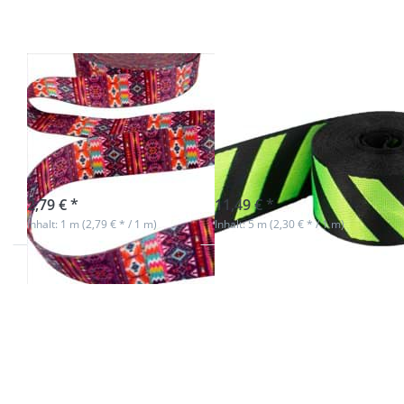
Gurtband
- 38mm
breit -
Aztec
Muster 1
1m Dekoband /
5m
Gurtband -
Streifenband -
38mm breit -
39mm breit -
Aztec Muster 1
schwarz/limone
sofort lieferbar
Nicht auf Lager
2,79 € *
11,49 € *
Inhalt: 1 m (2,79 € * / 1 m)
Inhalt: 5 m (2,30 € * / 1 m)
Drücken Sie
Drücken Sie
ENTER für
ENTER für
mehr
mehr
Optionen zu
Optionen zu
5m
5m
Streifenband -
Streifenband
39mm breit -
- 39mm breit
schwarz/khaki
-
schwarz/rosa