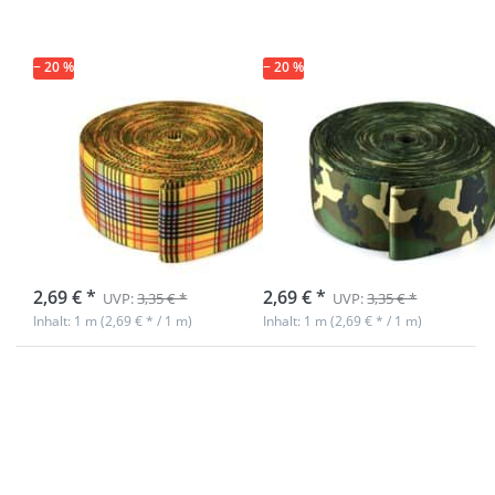
/ Gurtband -
/ Gurtband -
49mm breit -
49mm breit -
Schottenkaro
Tarnfleck
− 20 %
− 20 %
1m
1m
Taschenband /
Taschenband /
Gurtband -
Gurtband -
49mm breit -
49mm breit -
Schottenkaro
Tarnfleck
sofort lieferbar
Nicht auf Lager
2,69 € *
2,69 € *
UVP:
3,35 € *
UVP:
3,35 € *
Inhalt: 1 m (2,69 € * / 1 m)
Inhalt: 1 m (2,69 € * / 1 m)
Drücken
Drücken Sie
Sie ENTER
ENTER für mehr
für mehr
Optionen zu
Optionen
5m
zu 1m
Streifenband -
Dekoband
39mm breit -
/
schwarz/limone