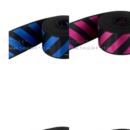
5m
5m
Streifenband -
Streifenband -
39mm breit -
39mm breit -
schwarz/königsblau
schwarz/pink
sofort lieferbar
sofort lieferbar
11,49 € *
11,49 € *
Inhalt: 5 m (2,30 € * / 1 m)
Inhalt: 5 m (2,30 € * / 1 m)
Drücken Sie
Drücken Sie
ENTER für mehr
ENTER für
Optionen zu
mehr
5m
Optionen zu
Streifenband -
5m
39mm breit -
Streifenband
schwarz/orange
- 39mm breit
-
schwarz/rot
5m
5m
Streifenband -
Streifenband -