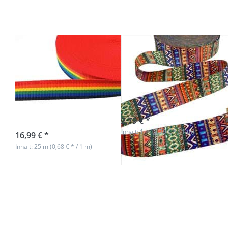
Gurtband
- 38mm
breit -
Aztec
Muster 2
1,3mm starkes
1m Dekoband /
PP-Gurtband
Gurtband -
Regenbogenfarben
38mm breit -
- 30mm breit -
Aztec Muster 2
25m Rolle
Nicht auf Lager
2,79 € *
sofort lieferbar
Inhalt: 1 m (2,79 € * / 1 m)
16,99 € *
Inhalt: 25 m (0,68 € * / 1 m)
Drücken Sie
Drücken Sie
ENTER für
ENTER für
mehr
mehr
Optionen zu
Optionen zu
1m
1m
Taschenband
Taschenband
/ Gurtband -
/ Gurtband -
49mm breit -
49mm breit -