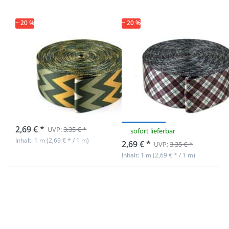
Zacken
Schottenkaro
rot/blau
− 20 %
− 20 %
1m
1m
Taschenband /
Taschenband /
Gurtband -
Gurtband -
49mm breit -
49mm breit -
Zacken
Schottenkaro
rot/blau
sofort lieferbar
2,69 € *
UVP:
3,35 € *
sofort lieferbar
Inhalt: 1 m (2,69 € * / 1 m)
2,69 € *
UVP:
3,35 € *
Inhalt: 1 m (2,69 € * / 1 m)
Drücken Sie
Drücken Sie
ENTER für
ENTER für
mehr
mehr
Optionen zu
Optionen zu
1m
1m
Taschenband
Taschenband