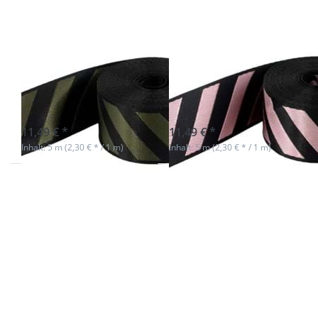
5m
5m
Streifenband -
Streifenband -
39mm breit -
39mm breit -
schwarz/khaki
schwarz/rosa
sofort lieferbar
sofort lieferbar
11,49 € *
11,49 € *
Inhalt: 5 m (2,30 € * / 1 m)
Inhalt: 5 m (2,30 € * / 1 m)
Drücken Sie ENTER
Drücken Sie
für mehr Optionen
ENTER für
zu 5m Streifenband
mehr
- 39mm breit -
Optionen zu
schwarz/königsblau
5m
Streifenband
- 39mm breit
-
schwarz/pink