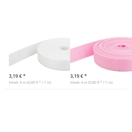
zu 4m PP
zu 4m PP
Gurtband
Gurtband
- 20mm
- 20mm
breit -
breit -
1,4mm
1,4mm
stark -
stark -
weiß (UV)
rosa (UV)
4m PP Gurtband
4m PP Gurtband
- 20mm breit -
- 20mm breit -
1,4mm stark -
1,4mm stark -
weiß (UV)
rosa (UV)
Nicht auf Lager
sofort lieferbar
3,19 € *
3,19 € *
Inhalt: 4 m (0,80 € * / 1 m)
Inhalt: 4 m (0,80 € * / 1 m)
Drücken
Drücken
Sie
Sie
ENTER
ENTER
für mehr
für mehr
Optionen
Optionen
zu 4m PP
zu 4m PP
Gurtband
Gurtband
- 20mm
- 20mm