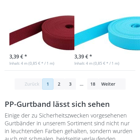
stark -
stark -
bordeaux
türkis
(UV)
(UV)
4m PP Gurtband
4m PP Gurtband
- 25mm breit -
- 25mm breit -
1,4mm stark -
1,4mm stark -
bordeaux (UV)
türkis (UV)
sofort lieferbar
sofort lieferbar
3,39 € *
3,39 € *
Inhalt: 4 m (0,85 € * / 1 m)
Inhalt: 4 m (0,85 € * / 1 m)
Zurück
1
2
3
...
18
Weiter
PP-Gurtband lässt sich sehen
Einige der zu Sicherheitszwecken vorgesehenen
Gurtbänder in unserem Sortiment sind nicht nur
in leuchtenden Farben gehalten, sondern wurden
auch mit schmalen, beidseitig verlaufenden