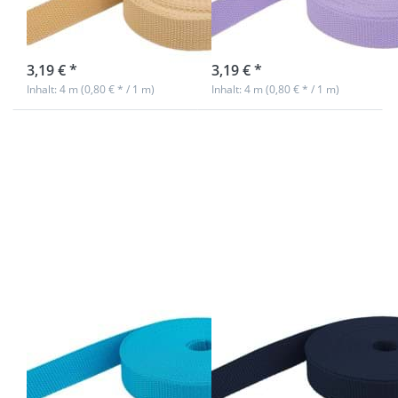
beige (UV)
flieder (UV)
sofort lieferbar
sofort lieferbar
3,19 € *
3,19 € *
Inhalt: 4 m (0,80 € * / 1 m)
Inhalt: 4 m (0,80 € * / 1 m)
Drücken
Drücken
Sie ENTER
Sie ENTER
für mehr
für mehr
Optionen
Optionen
zu 4m PP
zu 4m PP
Gurtband -
Gurtband -
20mm
20mm
breit -
breit -
1,4mm
1,4mm
stark -
stark -
aquamarin
dunkelblau
(UV)
(UV)
4m PP Gurtband
4m PP Gurtband
- 20mm breit -
- 20mm breit -
1,4mm stark -
1,4mm stark -
aquamarin (UV)
dunkelblau (UV)