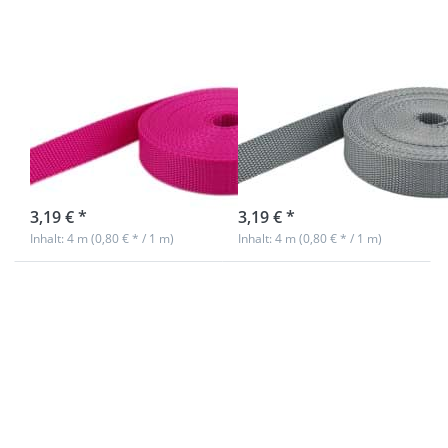
breit -
breit -
1,4mm
1,4mm
stark -
stark -
pink (UV)
grau (UV)
4m PP Gurtband
4m PP Gurtband
- 20mm breit -
- 20mm breit -
1,4mm stark -
1,4mm stark -
pink (UV)
grau (UV)
sofort lieferbar
sofort lieferbar
3,19 € *
3,19 € *
Inhalt: 4 m (0,80 € * / 1 m)
Inhalt: 4 m (0,80 € * / 1 m)
Drücken
Drücken
Sie
Sie
ENTER
ENTER
für mehr
für mehr
Optionen
Optionen
zu 4m PP
zu 4m PP
Gurtband
Gurtband
- 20mm
- 20mm
breit -
breit -
1,4mm
1,4mm
stark -
stark -