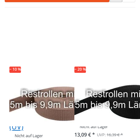
Drücken Sie
Drücken Sie
ENTER für
ENTER für
mehr
mehr
Optionen zu
Optionen zu
Restpostenbox
Restpostenbox
10mm breites
10mm breites
PP-Gurtband
PP-Gurtband
1,4mm stark,
1,4mm, 50m -
25m -
schwarz (UV)
hellbraun (UV)
− 10 %
− 20 %
Restpostenbox
Restpostenbox
10mm breites
10mm breites
PP-Gurtband
PP-Gurtband
1,4mm stark,
1,4mm, 50m -
25m - hellbraun
schwarz (UV)
(UV)
Nicht auf Lager
13,09 € *
UVP:
16,39 € *
Nicht auf Lager