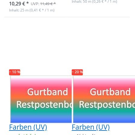
Inhalt: 50 m (0,26 € * / 1 m)
10,29 € *
UVP:
11,49 € *
Inhalt: 25 m (0,41 € * / 1 m)
Drücken Sie
Drücken Sie
ENTER für
ENTER für
mehr
mehr
Optionen zu
Optionen zu
Restpostenbox
Restpostenbox
10mm breites
10mm breites
PP-Gurtband
PP-Gurtband
1,4mm, 25m - 3
1,4mm stark,
verschiedene
50m - 6 versch.
Farben (UV)
Farben (UV)
− 10 %
− 20 %
Restpostenbox
Restpostenbox
10mm breites
10mm breites
PP-Gurtband
PP-Gurtband
1,4mm, 25m - 3
1,4mm stark,
verschiedene
50m - 6 versch.
Farben (UV)
Farben (UV)