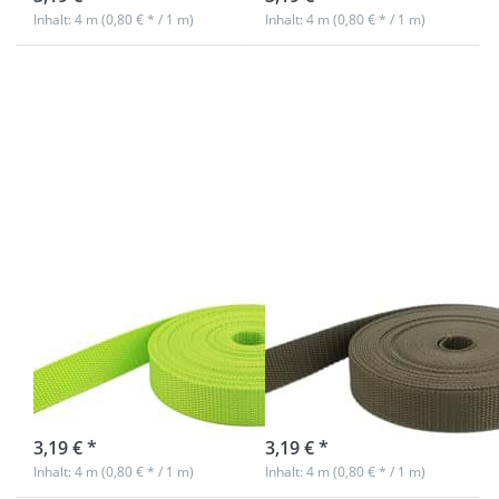
Inhalt: 4 m (0,80 € * / 1 m)
Inhalt: 4 m (0,80 € * / 1 m)
Drücken
Drücken
Sie
Sie
ENTER
ENTER
für mehr
für mehr
Optionen
Optionen
zu 4m PP
zu 4m PP
Gurtband
Gurtband
- 20mm
- 20mm
breit -
breit -
1,4mm
1,4mm
stark -
stark -
limone
khaki
(UV)
(UV)
4m PP Gurtband
4m PP Gurtband
- 20mm breit -
- 20mm breit -
1,4mm stark -
1,4mm stark -
limone (UV)
khaki (UV)
Nicht auf Lager
Nicht auf Lager
3,19 € *
3,19 € *
Inhalt: 4 m (0,80 € * / 1 m)
Inhalt: 4 m (0,80 € * / 1 m)