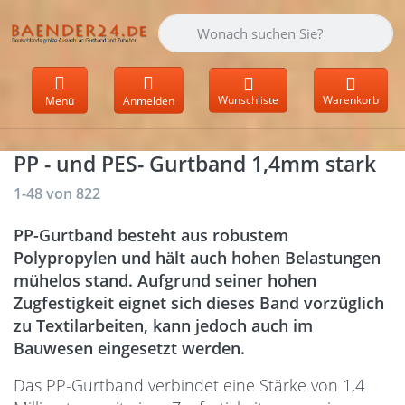
Geben Sie einen Suchbegriff ein. Währen
Wunschliste
Warenkorb
Menü
Anmelden
PP - und PES- Gurtband 1,4mm stark
Suchergebnisse:
1-48
von
822
PP-Gurtband besteht aus robustem
Polypropylen und hält auch hohen Belastungen
mühelos stand. Aufgrund seiner hohen
Zugfestigkeit eignet sich dieses Band vorzüglich
zu Textilarbeiten, kann jedoch auch im
Bauwesen eingesetzt werden.
Das PP-Gurtband verbindet eine Stärke von 1,4