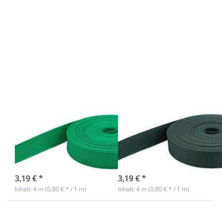
Drücken
Drücken
Sie
Sie ENTER
ENTER
für mehr
für mehr
Optionen
Optionen
zu 4m PP
zu 4m PP
Gurtband -
Gurtband
20mm breit
- 20mm
- 1,4mm
breit -
stark -
1,4mm
dunkelgrün
stark -
(UV)
grün (UV)
4m PP Gurtband
4m PP Gurtband
- 20mm breit -
- 20mm breit -
1,4mm stark -
1,4mm stark -
grün (UV)
dunkelgrün (UV)
sofort lieferbar
sofort lieferbar
3,19 € *
3,19 € *
Inhalt: 4 m (0,80 € * / 1 m)
Inhalt: 4 m (0,80 € * / 1 m)
Drücken
Drücken