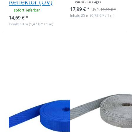
Reflektor (UV)
Nicht auf Lager
17,99 € *
UVP:
19,99 € *
sofort lieferbar
Inhalt: 25 m (0,72 € * / 1 m)
14,69 € *
Inhalt: 10 m (1,47 € * / 1 m)
Drücken
Drücken
Sie ENTER
Sie ENTER
für mehr
für mehr
Optionen
Optionen
zu 4m PP
zu 4m PP
Gurtband -
Gurtband
20mm
- 20mm
breit -
breit -
1,4mm
1,4mm
stark -
stark -
königsblau
silbergrau
(UV)
(UV)
4m PP Gurtband
4m PP Gurtband
- 20mm breit -
- 20mm breit -
1,4mm stark -
1,4mm stark -
königsblau (UV)
silbergrau (UV)
Nicht auf Lager
sofort lieferbar