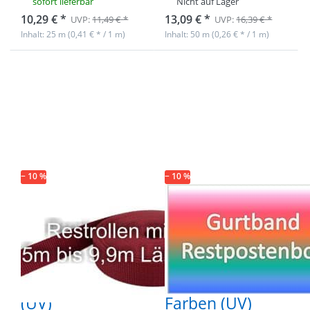
sofort lieferbar
Nicht auf Lager
10,29 € *
13,09 € *
UVP:
11,49 € *
UVP:
16,39 € *
Inhalt: 25 m (0,41 € * / 1 m)
Inhalt: 50 m (0,26 € * / 1 m)
Drücken Sie
Drücken Sie
ENTER für
ENTER für
mehr
mehr
Optionen zu
Optionen zu
Restpostenbox
Restpostenbox
10mm breites
10mm breites
PP-Gurtband
PP-Gurtband
1,4mm stark,
1,4mm, 25m - 6
25m -
verschiedene
bordeaux (UV)
Farben (UV)
− 10 %
− 10 %
Restpostenbox
Restpostenbox
10mm breites
10mm breites
PP-Gurtband
PP-Gurtband
1,4mm stark,
1,4mm, 25m - 6
25m - bordeaux
verschiedene
(UV)
Farben (UV)