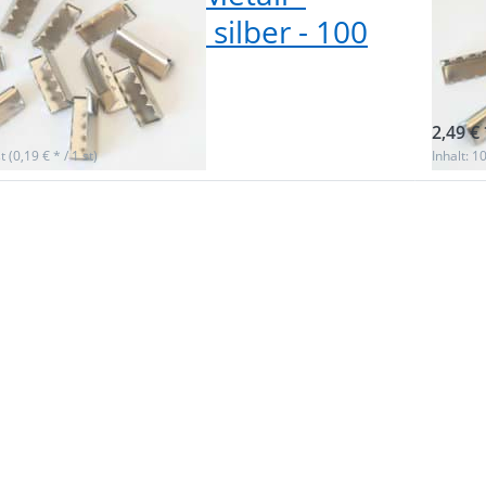
breit - Farbe: silber - 100
30m
k
Stü
ieferbar
sofor
2,49 € 
t (0,19 € * / 1 st)
Inhalt: 10
 Sie
Drück
für
ENTE
r
m
n zu
Optio
dende
Gurtb
ll -
aus M
it -
32mm 
:
Fa
- 100
rosego
k
St