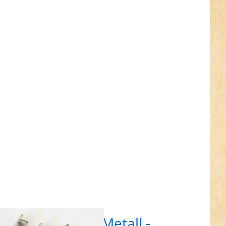
R für
ehr
nen zu
andende
etall -
breit -
silber -
Stück
tbandende aus Metall -