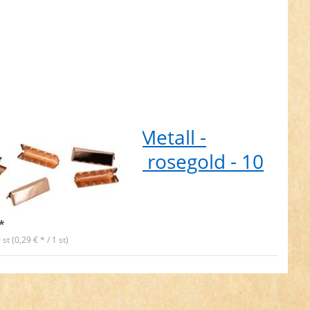
tbandende aus Metall -
m breit - Farbe: rosegold - 10
ck
t lieferbar
*
 st (0,29 € * / 1 st)