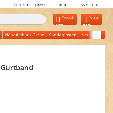
KONTAKT
SERVICE
BLOG
ANMELDEN
en, erscheinen automatisch erste Ergebnisse. Drücken Sie die Ein
Wunsch
Waren
Liste
Korb
Nähzubehör / Garne
Sonderposten
Neuheiten
 Gurtband
en Sie