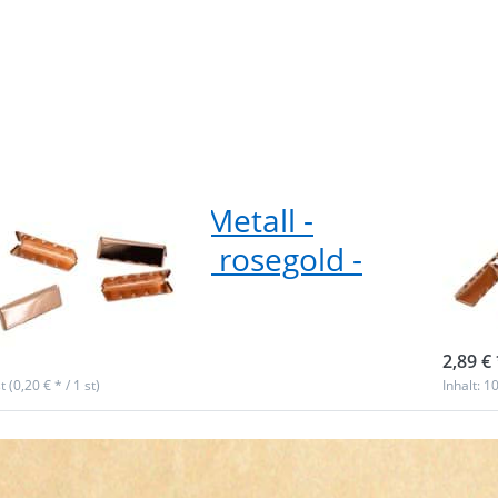
bandende aus Metall -
Gur
breit - Farbe: rosegold -
32m
Stück
Stü
ieferbar
sofor
2,89 € 
t (0,20 € * / 1 st)
Inhalt: 10