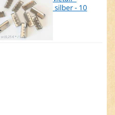
m breit - Farbe: silber - 10
ck
t lieferbar
*
 st (0,25 € * / 1 st)
en Sie
R für
ehr
nen zu
andende
etall -
breit -
rbe:
ld - 10
ück