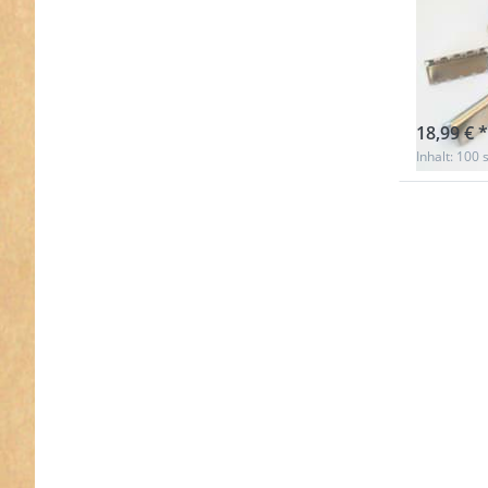
30mm 
Stüc
sofort l
18,99 € *
Inhalt: 100 s
Drücken
ENTER 
meh
Optione
Gurtban
aus Meta
32mm bre
Farbe
rosegold 
Stüc