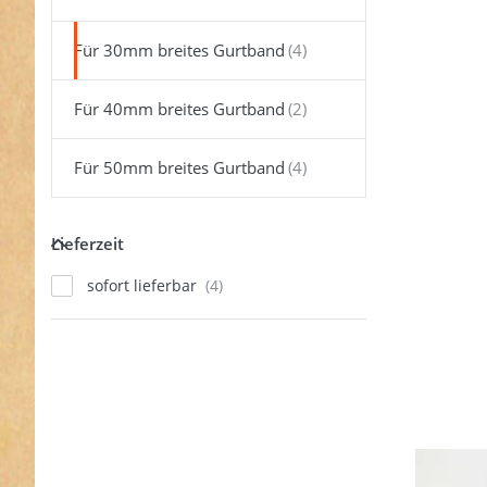
ENTER 
meh
Optione
Für 30mm breites Gurtband
Gurtban
aus Meta
30mm bre
Für 40mm breites Gurtband
Farbe: sil
100 St
Für 50mm breites Gurtband
Lieferzeit
Lieferzeit
sofort lieferbar
Gurt