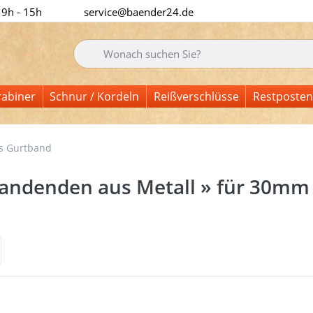
 9h - 15h
service@baender24.de
Geben Sie einen Suchbegriff ein. Während Sie tipp
rabiner
Schnur / Kordeln
Reißverschlüsse
Restposten
s Gurtband
andenden aus Metall » für 30mm
nisse:
 Sie
Drück