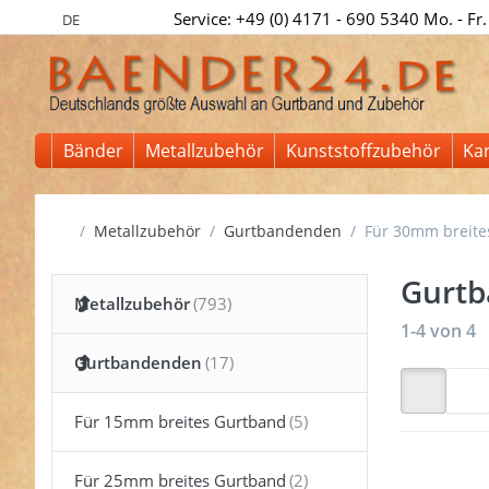
Service: +49 (0) 4171 - 690 5340 Mo. - Fr.
DE
Bänder
Metallzubehör
Kunststoffzubehör
Ka
Startseite
Metallzubehör
Gurtbandenden
Für 30mm breite
Gurtb
Metallzubehör
Suchergeb
1-4
von
4
Gurtbandenden
Für 15mm breites Gurtband
Für 25mm breites Gurtband
Drücken