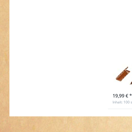
Gurt
32mm 
100 
sofort l
19,99 € *
Inhalt: 100 s