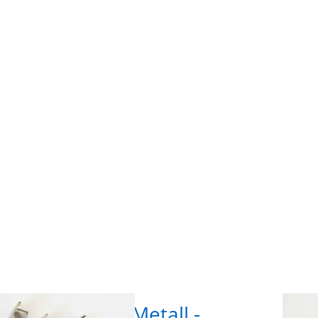
für
ENTE
r
m
n zu
Optio
dende
Gurtb
ll -
aus M
it -
30mm 
ber -
Farbe: 
ück
10 
bandende aus Metall -
Gur