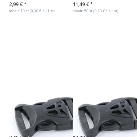
2,99 € *
11,49 € *
Inhalt: 10 st (0,30 € * / 1 st)
Inhalt: 50 st (0,23 € * / 1 st)
Drücken Sie
Drücken Sie
ENTER für
ENTER für
mehr
mehr
Optionen zu
Optionen zu
10
Steckschließer
Steckschließer
Air für 25mm
Air für 25mm
breites
breites
Gurtband, 50
Gurtband
Stück
10
Steckschließer
Steckschließer
Air für 25mm
Air für 25mm
breites
breites
Gurtband, 50
Gurtband
Stück
sofort lieferbar
Nicht auf Lager