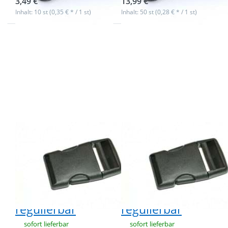
3,49 € *
13,99 € *
Inhalt: 10 st (0,35 € * / 1 st)
Inhalt: 50 st (0,28 € * / 1 st)
Drücken Sie
Drücken Sie
ENTER für
ENTER für
mehr
mehr
Optionen zu
Optionen zu
10
50
Steckschließer
Steckschließer
- 30mm
- 30mm
Durchlass -
Durchlass -
einseitig
einseitig
regulierbar
regulierbar
10
50
Steckschließer -
Steckschließer -
30mm
30mm
Durchlass -
Durchlass -
einseitig
einseitig
regulierbar
regulierbar
sofort lieferbar
sofort lieferbar