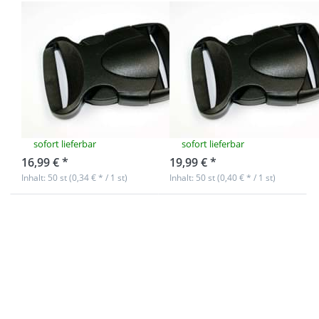
50
50
Steckschließer
Steckschließer
aus Kunststoff -
aus Kunststoff -
Modell BP 64 -
Modell BP 64 -
25mm
30mm
Durchlass
Durchlass
sofort lieferbar
sofort lieferbar
16,99 € *
19,99 € *
Inhalt: 50 st (0,34 € * / 1 st)
Inhalt: 50 st (0,40 € * / 1 st)
Drücken Sie
Drücken Sie
ENTER für
ENTER für mehr
mehr
Optionen zu
Optionen zu
*Sonderposten*
50
50
Steckschließer
Steckschließer
aus
aus Kunststoff -
Kunststoff -
für 50mm
Modell BP 64 -
breites
40mm
Gurtband -