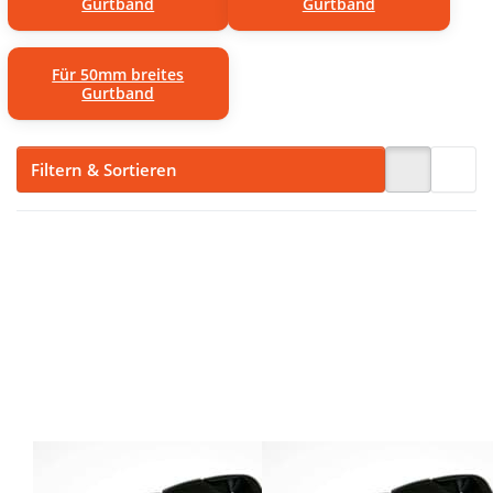
Gurtband
Gurtband
Für 50mm breites
Gurtband
Filtern & Sortieren
Drücken Sie
Drücken Sie
ENTER für
ENTER für
mehr
mehr
Optionen zu
Optionen zu
10
10
Steckschließer
Steckschließer
aus
aus
Kunststoff -
Kunststoff -
Modell BP 64 -
Modell BP 64 -
20mm
25mm
Durchlass
Durchlass
10
10