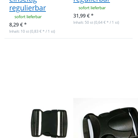
regulierbar
sofort lieferbar
31,99 € *
sofort lieferbar
Inhalt: 50 st (0,64 € * / 1 st)
8,29 € *
Inhalt: 10 st (0,83 € * / 1 st)
Drücken Sie
Drücken Sie
ENTER für
ENTER für
mehr
mehr
Optionen zu
Optionen zu
10
50
Steckschließer
Steckschließer
aus
aus
Kunststoff -
Kunststoff -
50mm
Modell BP 64 -
Durchlass -
50mm
beidseitig
Durchlass
regulierbar
10
50
Steckschließer
Steckschließer
aus Kunststoff -
aus Kunststoff -
50mm
Modell BP 64 -