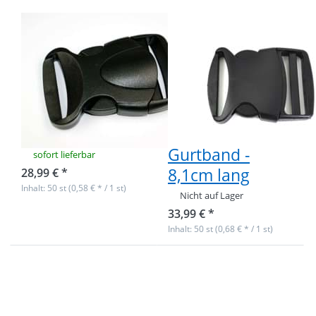
Durchlass
8,1cm lang
50
*Sonderposten*
Steckschließer
50
aus Kunststoff -
Steckschließer
Modell BP 64 -
aus Kunststoff -
40mm
für 50mm
Durchlass
breites
Gurtband -
sofort lieferbar
8,1cm lang
28,99 € *
Inhalt: 50 st (0,58 € * / 1 st)
Nicht auf Lager
33,99 € *
Inhalt: 50 st (0,68 € * / 1 st)
Drücken Sie
Drücken Sie
ENTER für
ENTER für
mehr
mehr
Optionen zu
Optionen zu
50
10