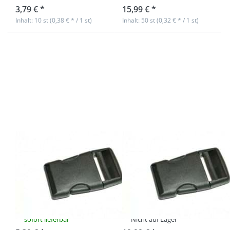
3,79 € *
15,99 € *
Inhalt: 10 st (0,38 € * / 1 st)
Inhalt: 50 st (0,32 € * / 1 st)
Drücken Sie
Drücken Sie
ENTER für
ENTER für
mehr
mehr
Optionen zu
Optionen zu
10
50
Steckschließer
Steckschließer
- 40mm
- 40mm
Durchlass -
Durchlass -
7,5cm lang
7,5cm lang
10
50
Steckschließer -
Steckschließer -
40mm
40mm
Durchlass -
Durchlass -
7,5cm lang
7,5cm lang
sofort lieferbar
Nicht auf Lager