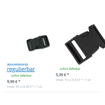
Steckschließer
Steckschließer
- 20mm
aus
Durchlass -
Kunststoff -
4,6cm lang -
40mm
einseitig
Durchlass -
regulierbar
6,5cm lang
50
10
Steckschließer -
Steckschließer
20mm
aus Kunststoff -
Durchlass -
40mm
4,6cm lang -
Durchlass -
einseitig
6,5cm lang
regulierbar
sofort lieferbar
5,39 € *
sofort lieferbar
Inhalt: 10 st (0,54 € * / 1 st)
9,99 € *
Inhalt: 50 st (0,20 € * / 1 st)
Drücken Sie
Drücken Sie
ENTER für
ENTER für