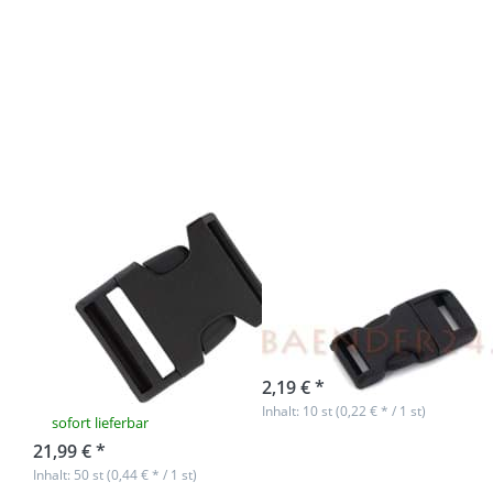
Drücken Sie
Drücken Sie
ENTER für
ENTER für
mehr
mehr
Optionen zu
Optionen zu
50
10
Steckschließer
Steckschließer
aus
für Gurtband
Kunststoff -
10mm breit
40mm
Durchlass -
6,5cm lang
50
10
Steckschließer
Steckschließer
aus Kunststoff -
für Gurtband
40mm
10mm breit
Durchlass -
sofort lieferbar
6,5cm lang
2,19 € *
Inhalt: 10 st (0,22 € * / 1 st)
sofort lieferbar
21,99 € *
Inhalt: 50 st (0,44 € * / 1 st)