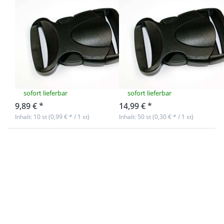
10
50
Steckschließer
Steckschließer
aus Kunststoff -
aus Kunststoff -
Modell BP 64 -
Modell BP 64 -
50mm
20mm
Durchlass
Durchlass
sofort lieferbar
sofort lieferbar
9,89 € *
14,99 € *
Inhalt: 10 st (0,99 € * / 1 st)
Inhalt: 50 st (0,30 € * / 1 st)
Drücken Sie
Drücken Sie
ENTER für
ENTER für
mehr
mehr
Optionen zu
Optionen zu
50
50
Steckschließer
Steckschließer
aus
aus
Kunststoff -
Kunststoff -
Modell BP 64 -
Modell BP 64 -
25mm
30mm
Durchlass
Durchlass