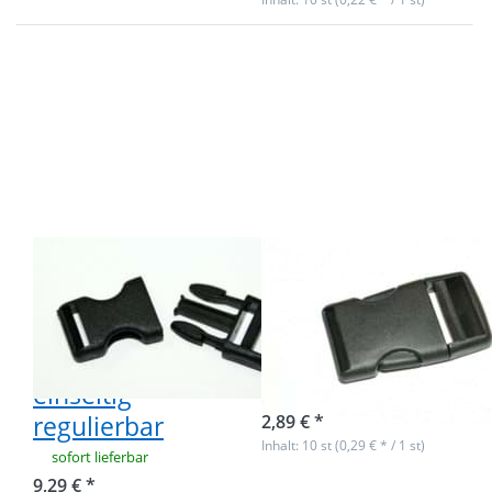
Drücken Sie
Drücken Sie
ENTER für
ENTER für
mehr
mehr
Optionen zu
Optionen zu
50
10
Steckschließer
Steckschließer
für Gurtband
für Gurtband
10mm breit -
15mm breit
einseitig
regulierbar
50
10
Steckschließer
Steckschließer
für Gurtband
für Gurtband
10mm breit -
15mm breit
einseitig
sofort lieferbar
regulierbar
2,89 € *
Inhalt: 10 st (0,29 € * / 1 st)
sofort lieferbar
9,29 € *