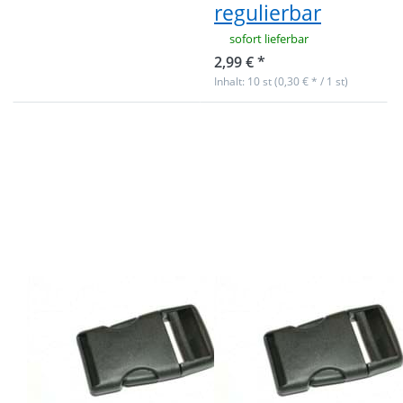
regulierbar
sofort lieferbar
2,99 € *
Inhalt: 10 st (0,30 € * / 1 st)
Drücken Sie
Drücken Sie
ENTER für
ENTER für
mehr
mehr
Optionen zu
Optionen zu
10
50
Steckschließer
Steckschließer
für Gurtband
für Gurtband
20mm breit
20mm breit
10
50
Steckschließer
Steckschließer
für Gurtband
für Gurtband
20mm breit
20mm breit