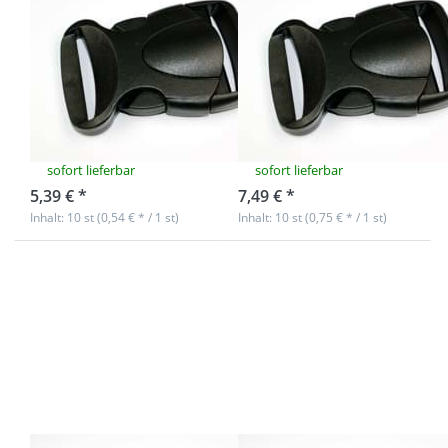
Steckschließer
Steckschließer
aus Kunststoff -
aus Kunststoff -
Modell BP 64 -
Modell BP 64 -
30mm
40mm
Durchlass
Durchlass
sofort lieferbar
sofort lieferbar
5,39 € *
7,49 € *
Inhalt: 10 st (0,54 € * / 1 st)
Inhalt: 10 st (0,75 € * / 1 st)
Drücken Sie
Drücken Sie
ENTER für
ENTER für
mehr
mehr
Optionen zu
Optionen zu
10
50
Steckschließer
Steckschließer
aus
aus
Kunststoff -
Kunststoff -
Modell BP 64 -
Modell BP 64 -
50mm
20mm
Durchlass
Durchlass