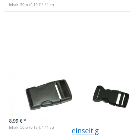
Inhalt: 50 st (0,19 € * / 1 st)
Drücken Sie
Drücken Sie
ENTER für
ENTER für
mehr
mehr
Optionen zu
Optionen zu
50
10
Steckschließer
Steckschließer
für Gurtband
aus
15mm breit
Kunststoff -
für 15mm
breites
Gurtband -
einseitig
regulierbar
50
10
Steckschließer
Steckschließer
für Gurtband
aus Kunststoff -
15mm breit
für 15mm
breites
sofort lieferbar
Gurtband -
8,99 € *
Inhalt: 50 st (0,18 € * / 1 st)
einseitig