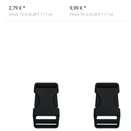
sofort lieferbar
sofort lieferbar
2,79 € *
9,99 € *
Inhalt: 10 st (0,28 € * / 1 st)
Inhalt: 50 st (0,20 € * / 1 st)
Drücken Sie
Drücken Sie
ENTER für
ENTER für
mehr
mehr
Optionen zu
Optionen zu
10
50
Steckschließer
Steckschließer
aus
aus
Kunststoff -
Kunststoff -
25mm
25mm
Durchlass
Durchlass
10
50
Steckschließer
Steckschließer
aus Kunststoff -
aus Kunststoff -
25mm
25mm
Durchlass
Durchlass
sofort lieferbar
sofort lieferbar