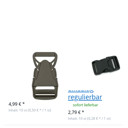
mehr
mehr
Optionen zu
Optionen zu
10
10
Steckschließer
Steckschließer
aus
- 20mm
Kunststoff -
Durchlass -
25mm
4,6cm lang -
Durchlass -
einseitig
Farbe:
regulierbar
olivgrün
10
10
Steckschließer
Steckschließer -
aus Kunststoff -
20mm
25mm
Durchlass -
Durchlass -
4,6cm lang -
Farbe: olivgrün
einseitig
regulierbar
sofort lieferbar
4,99 € *
sofort lieferbar
Inhalt: 10 st (0,50 € * / 1 st)
2,79 € *
Inhalt: 10 st (0,28 € * / 1 st)