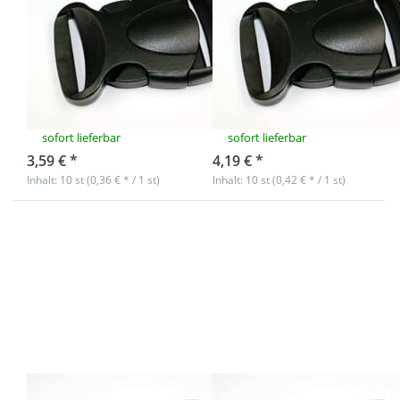
Steckschließer
Steckschließer
aus Kunststoff -
aus Kunststoff -
Modell BP 64 -
Modell BP 64 -
20mm
25mm
Durchlass
Durchlass
sofort lieferbar
sofort lieferbar
3,59 € *
4,19 € *
Inhalt: 10 st (0,36 € * / 1 st)
Inhalt: 10 st (0,42 € * / 1 st)
Drücken Sie
Drücken Sie
ENTER für
ENTER für
mehr
mehr
Optionen zu
Optionen zu
10
10
Steckschließer
Steckschließer
aus
aus
Kunststoff -
Kunststoff -
Modell BP 64 -
Modell BP 64 -
30mm
40mm
Durchlass
Durchlass
10
10