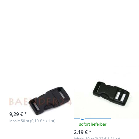
Drücken Sie
Drücken Sie
ENTER für
ENTER für
mehr
mehr
Optionen zu
Optionen zu
50
10
Steckschließer
Steckschließer
für Gurtband
für Gurtband
10mm breit
10mm breit -
einseitig
regulierbar
50
10
Steckschließer
Steckschließer
für Gurtband
für Gurtband
10mm breit
10mm breit -
einseitig
sofort lieferbar
regulierbar
9,29 € *
Inhalt: 50 st (0,19 € * / 1 st)
sofort lieferbar
2,19 € *
Inhalt: 10 st (0,22 € * / 1 st)