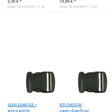
5,39 € *
19,99 € *
Inhalt: 10 st (0,54 € * / 1 st)
Inhalt: 50 st (0,40 € * / 1 st)
Drücken Sie
Drücken Sie
ENTER für
ENTER für
mehr
mehr
Optionen zu
Optionen zu
10
50
Steckschließer
Steckschließer
aus
aus
Kunststoff -
Kunststoff -
für 50mm
50mm
breites
Durchlass -
Gurtband -
einseitig
einseitig
regulierbar
regulierbar
10
50
Steckschließer
Steckschließer
aus Kunststoff -
aus Kunststoff -
für 50mm
50mm
breites
Durchlass -
Gurtband -
einseitig
einseitig
regulierbar