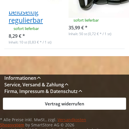
Durchlass -
50mm
beidseitig
Durchlass
regulierbar
sofort lieferbar
35,99 € *
sofort lieferbar
Inhalt: 50 st (0,72 € * / 1 st)
8,29 € *
Inhalt: 10 st (0,83 € * / 1 st)
Informationen
Service, Versand & Zahlung
Firma, Impressum & Datenschutz
Vertrag widerrufen
* Alle Preise inkl. MwSt., zzgl.
Versandkosten
Shopsystem
by SmartStore AG © 2026