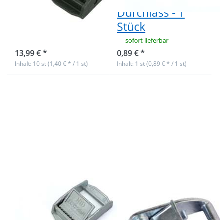
olivgrün - 10
Durchlass - 1
Stück
Stück
sofort lieferbar
sofort lieferbar
13,99 € *
0,89 € *
Inhalt: 10 st (1,40 € * / 1 st)
Inhalt: 1 st (0,89 € * / 1 st)
Drücken Sie
Drücken Sie
ENTER für
ENTER für
mehr
mehr
Optionen zu
Optionen zu
Klemmschnalle
Klemmschnalle
aus
aus
Zinkdruckguss
Zinkdruckguss
- bis 250kg -
- bis 450kg -
25mm
Größe large -
Durchlass - 10
25mm
Stück
Durchlass - 1
Stück
Klemmschnalle
Klemmschnalle
aus
aus
Zinkdruckguss -
Zinkdruckguss -