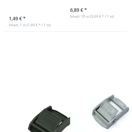
Stück
sofort lieferbar
6,89 € *
sofort lieferbar
Inhalt: 10 st (0,69 € * / 1 st)
1,49 € *
Inhalt: 1 st (1,49 € * / 1 st)
Drücken Sie
Drücken Sie
ENTER für
ENTER für
mehr
mehr
Optionen zu
Optionen zu
Klemmschnalle
Klemmschnalle
aus
aus
Zinkdruckguss
Zinkdruckguss
- 25mm
- bis 250kg -
Durchlass -
25mm
olivgrün - 10
Durchlass - 1
Stück
Stück
Klemmschnalle
Klemmschnalle
aus
aus
Zinkdruckguss -
Zinkdruckguss -
25mm
bis 250kg -
Durchlass -
25mm