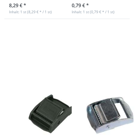
8,29 € *
0,79 € *
Inhalt: 1 st (8,29 € * / 1 st)
Inhalt: 1 st (0,79 € * / 1 st)
Drücken Sie
Drücken Sie
ENTER für
ENTER für
mehr
mehr
Optionen zu
Optionen zu
Klemmschnalle
Klemmschnalle
aus
aus
Zinkdruckguss
Zinkdruckguss,
- 25mm
verzinkt -
Durchlass -
20mm
olivgrün - 1
Durchlass - 10
Stück
Stück
Klemmschnalle
Klemmschnalle
aus
aus
Zinkdruckguss -
Zinkdruckguss,
25mm
verzinkt - 20mm
Durchlass -
Durchlass - 10
olivgrün - 1
Stück