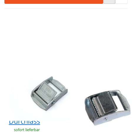
Drücken Sie
Drücken Sie
ENTER für
ENTER für
mehr
mehr
Optionen zu
Optionen zu
Klemmschnalle
Klemmschnalle
aus
aus
Zinkdruckguss
Zinkdruckguss,
- Bruchlast
verzinkt -
800daN -
20mm
36mm
Durchlass - 1
Durchlass
Stück
Klemmschnalle
Klemmschnalle
aus
aus
Zinkdruckguss -
Zinkdruckguss,
Bruchlast
verzinkt - 20mm
800daN - 36mm
Durchlass - 1
Durchlass
Stück
sofort lieferbar
sofort lieferbar