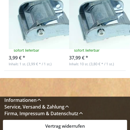
Klemmschnalle
Klemmschnalle
aus Metall -
aus Metall -
600kg
600kg
Tragfähigkeit - 1
Tragfähigkeit -
Stück
10 Stück
sofort lieferbar
sofort lieferbar
3,99 € *
37,99 € *
Inhalt: 1 st. (3,99 € * / 1 st.)
Inhalt: 10 st. (3,80 € * / 1 st.)
Informationen
Service, Versand & Zahlung
Firma, Impressum & Datenschutz
Vertrag widerrufen