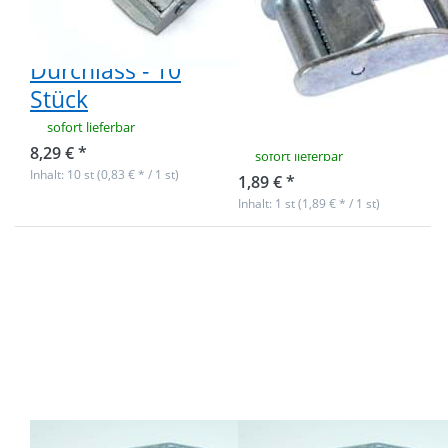
bis 250kg -
bis 450kg -
25mm
Größe large -
Durchlass - 10
25mm
Stück
Durchlass - 1
Stück
sofort lieferbar
8,29 € *
sofort lieferbar
Inhalt: 10 st (0,83 € * / 1 st)
1,89 € *
Inhalt: 1 st (1,89 € * / 1 st)
Drücken Sie
Drücken Sie
ENTER für
ENTER für
mehr
mehr
Optionen zu
Optionen zu
50mm
50mm
Klemmschnalle
Klemmschnalle
aus Metall -
aus Metall -
600kg
600kg
Tragfähigkeit -
Tragfähigkeit -
1 Stück
10 Stück
50mm
50mm