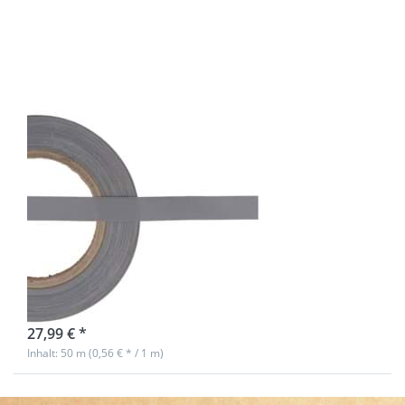
Reflektierendes
Band /
Reflektorband
15mm breit -
silber - zum
Aufnähen
50m
Reflektierendes
Band /
Reflektorband
15mm breit -
silber - zum
Aufnähen
sofort lieferbar
27,99 € *
Inhalt: 50 m (0,56 € * / 1 m)