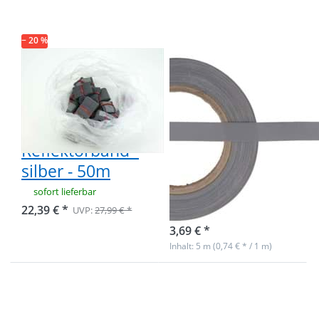
Band /
15mm breit -
Reflektorband
silber - zum
- silber - 50m
Aufnähen
− 20 %
Restpostenbox
5m
15mm breites
Reflektierendes
reflektierendes
Band /
Band /
Reflektorband -
Reflektorband -
15mm breit -
silber - 50m
silber - zum
Aufnähen
sofort lieferbar
22,39 € *
UVP:
27,99 € *
sofort lieferbar
3,69 € *
Inhalt: 5 m (0,74 € * / 1 m)
Drücken Sie
ENTER für
mehr Optionen
zu 50m