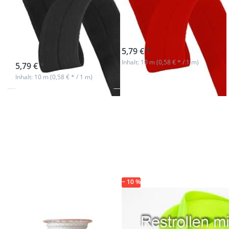
20mm breit -
20mm breit -
Polyester -
Polyester - rot
schwarz
sofort lieferbar
5,79 € *
sofort lieferbar
Inhalt: 10 m (0,58 € * / 1 m)
5,79 € *
Inhalt: 10 m (0,58 € * / 1 m)
Drücken
Drücken Sie ENTER
Sie
für mehr Optionen
ENTER
zu Restrollen
für mehr
25mm breites
Optionen
Schlauchgurtband,
zu 8mm
25m - limone (UV)
PP
Schnur -
100m -
weiß
− 10 %
8mm PP Schnur
Restrollen
- 100m - weiß
25mm breites