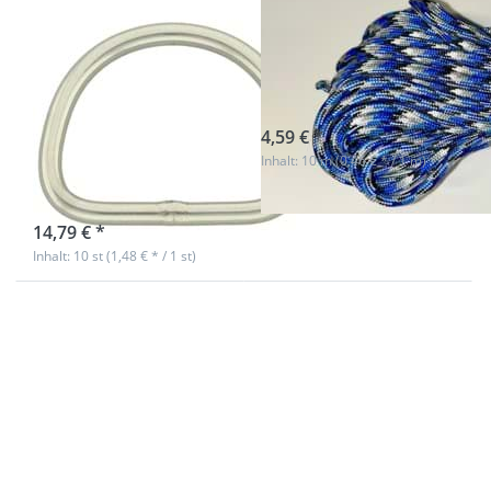
*Sonderposten*
Paracord 550
D-Ring
Typ III - 4-farbig
Edelstahl, 50 x
- 10 Meter
42mm
sofort lieferbar
Innenmaß, 6mm
4,59 € *
Inhalt: 10 m (0,46 € * / 1 m)
Stärke - 10 Stück
sofort lieferbar
14,79 € *
Inhalt: 10 st (1,48 € * / 1 st)
Drücken
Drücken Sie ENTER
Sie
für mehr Optionen
ENTER
zu
für mehr
Taschenverschluss
Optionen
/
zu 50m
Mappenverschluss
PP
- schwarz
Gurtband
vernickelt -
- 20mm
44x45mm - 10
breit -
Stück
1,3mm