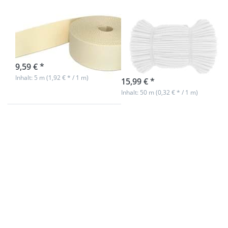
Taschenband -
Baumwollschnur
40mm breit -
/ BW-Kordel -
Farbe: creme
8mm dick -
Farbe: Weiß
sofort lieferbar
9,59 € *
sofort lieferbar
Inhalt: 5 m (1,92 € * / 1 m)
15,99 € *
Inhalt: 50 m (0,32 € * / 1 m)
Drücken Sie
Drücken Sie
ENTER für mehr
ENTER für mehr
Optionen zu
Optionen zu
50m
50m
Baumwollschnur
Baumwollschnur
/ BW-Kordel -
/ BW-Kordel -
8mm dick -
8mm dick -
Farbe:
Farbe: Schwarz
Marineblau
50m
50m