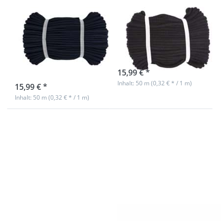
Baumwollschnur
Baumwollschnur
/ BW-Kordel -
/ BW-Kordel -
8mm dick -
8mm dick -
Farbe:
Farbe: Schwarz
Marineblau
sofort lieferbar
15,99 € *
sofort lieferbar
Inhalt: 50 m (0,32 € * / 1 m)
15,99 € *
Inhalt: 50 m (0,32 € * / 1 m)
Drücken Sie
Drücken Sie
ENTER für
ENTER für
mehr
mehr
Optionen zu
Optionen zu
50m
50m
Gürtelband /
Gürtelband /
Taschenband
Taschenband
- 40mm breit
- 40mm breit
- Farbe:
- Farbe:
creme
marineblau
93
50m Gürtelband
50m Gürtelband