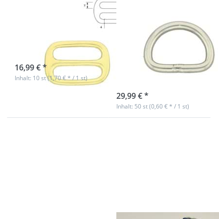
Stück
Messing - 25mm
Edelstahl aus
Durchlass - 10
V2A, 25 x 21mm
Stück
Innenmaß -
5mm Stärke, 50
sofort lieferbar
Stück
16,99 € *
Inhalt: 10 st (1,70 € * / 1 st)
sofort lieferbar
29,99 € *
Inhalt: 50 st (0,60 € * / 1 st)
Drücken Sie
Drücken
ENTER für mehr
Sie
Optionen zu
ENTER
*Sonderposten*
für mehr
D-Ring Edelstahl,
Optionen
50 x 42mm
zu
Innenmaß, 6mm
Paracord
Stärke - 10 Stück
550 Typ
III - 4-
farbig -
10 Meter