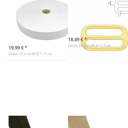
Gummiband /
Messing - 32mm
Schuhgummi -
Durchlass - 10
25m Rolle -
Stück
Farbe: weiß
sofort lieferbar
18,49 € *
sofort lieferbar
Inhalt: 10 st (1,85 € * / 1 st)
19,99 € *
Inhalt: 25 m (0,80 € * / 1 m)
Drücken Sie
Drücken Sie
ENTER für
ENTER für
mehr
mehr
Optionen
Optionen
zu 10m
zu 10m
Elastisches
Elastisches
Einfassband
Einfassband
- 20mm
- 20mm
breit -
breit -
Polyester -
Polyester -
khaki
beige
10m Elastisches
10m Elastisches