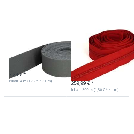
Taschenband
- 40mm breit
- Farbe: grau
4m Gürtelband /
3mm
Taschenband -
Endlosreißverschlu
40mm breit -
von YKK - Farbe:
Farbe: grau
rot 519 - 200m
Spule
sofort lieferbar
7,29 € *
sofort lieferbar
Inhalt: 4 m (1,82 € * / 1 m)
259,99 € *
Inhalt: 200 m (1,30 € * / 1 m)
Drücken Sie
Drücken Sie
ENTER für
ENTER für
mehr
mehr
Optionen zu
Optionen zu
Regulator aus
Regulator aus
Zinkdruckguss
Zinkdruckguss
- 25mm
- 25mm