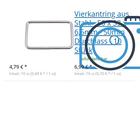
Durchlass -
Durchlass -
10 Stück
10 Stück
Vierkantring aus
Vierkantring aus
Stahl - 50 x 30 x
Stahl - 50 x 33 x
4mm - 50mm
6,5mm - 50mm
Durchlass - 10
Durchlass - 10
Stück
Stück
sofort lieferbar
sofort lieferbar
4,79 € *
6,99 € *
Inhalt: 10 st (0,48 € * / 1 st)
Inhalt: 10 st (0,70 € * / 1 st)
Drücken
Drücken Sie
Sie ENTER
ENTER für
für mehr
mehr
Optionen
Optionen
zu 4m
zu 4m PP
Klettband
Gurtband -
(Flausch
40mm breit
& Haken),
- 1,4mm
16mm
stark -
breit,
dunkelbeige
Farbe:
(UV)