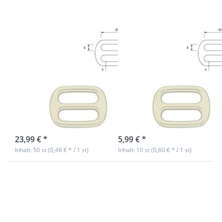
vernickelt - 50
vernickelt - 10
Stück
Stück
Regulator aus
Regulator aus
Zinkdruckguss -
Zinkdruckguss -
20mm
20mm
Durchlass -
Durchlass -
vernickelt - 50
vernickelt - 10
Stück
Stück
sofort lieferbar
sofort lieferbar
23,99 € *
5,99 € *
Inhalt: 50 st (0,48 € * / 1 st)
Inhalt: 10 st (0,60 € * / 1 st)
Drücken
Drücken Sie
Sie
ENTER für
ENTER
mehr
für mehr
Optionen zu
Optionen
D-Ring mit
zu D-Ring
Steg -
mit Steg -
Zinkdruckguss