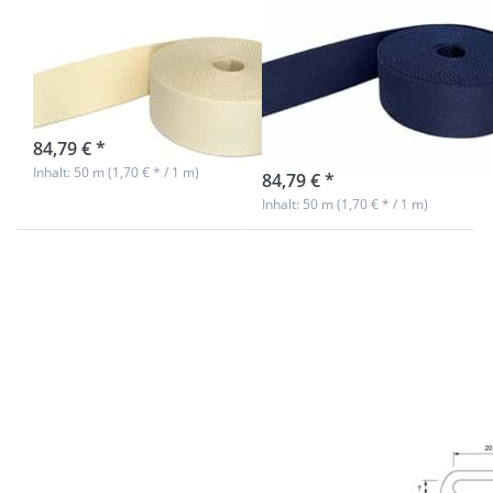
/ Taschenband -
/ Taschenband -
40mm breit -
40mm breit -
Farbe: creme
Farbe:
marineblau 93
sofort lieferbar
84,79 € *
sofort lieferbar
Inhalt: 50 m (1,70 € * / 1 m)
84,79 € *
Inhalt: 50 m (1,70 € * / 1 m)
Drücken Sie
Drücken
ENTER für
Sie
mehr
ENTER
Optionen
für mehr
zu
Optionen
Twistlock
zu
Panikhaken
Regulator
mit
aus
drehbarem
Messing -
Rundwirbel
20mm
- 11cm lang
Durchlass
- 1 Stück
- 10 Stück
Twistlock
Regulator aus