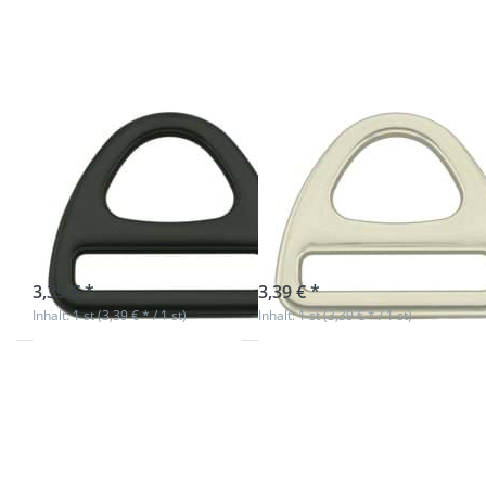
Schwarz -
- 50mm
50mm
Durchlass - 1
Durchlass
Stück
- 1 Stück
D-Ring mit Steg
D-Ring mit Steg
- Schwarz -
- Zinkdruckguss
50mm
- 50mm
Durchlass - 1
Durchlass - 1
Stück
Stück
sofort lieferbar
sofort lieferbar
3,39 € *
3,39 € *
Inhalt: 1 st (3,39 € * / 1 st)
Inhalt: 1 st (3,39 € * / 1 st)
Drücken Sie
Drücken
ENTER für mehr
Sie ENTER
Optionen zu
für mehr
Zipper für 3mm
Optionen
Reißverschlüsse,
zu 1m
Farbe: Silber -
Dekoband
100 Stück
/