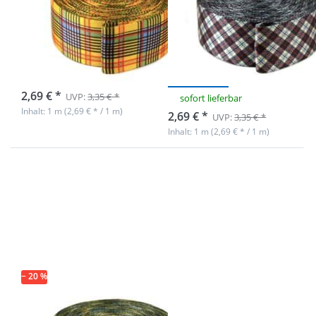
Gurtband -
Gurtband -
49mm breit -
49mm breit -
Schottenkaro
Schottenkaro
rot/blau
sofort lieferbar
2,69 € *
UVP:
3,35 € *
sofort lieferbar
Inhalt: 1 m (2,69 € * / 1 m)
2,69 € *
UVP:
3,35 € *
Inhalt: 1 m (2,69 € * / 1 m)
Drücken Sie
Drücken Sie
ENTER für
ENTER für
mehr
mehr
Optionen zu
Optionen zu
1m
Regulator aus
Taschenband
Zinkdruckguss
/ Gurtband -
- 20mm
49mm breit -
Durchlass - 50
Zacken
Stück
− 20 %
1m
Regulator aus