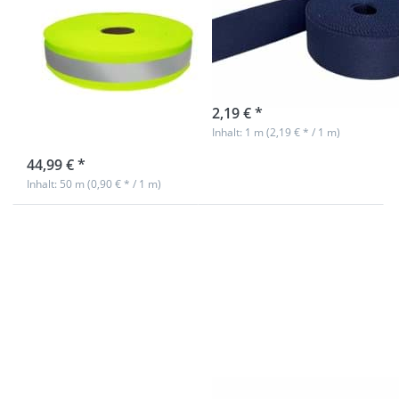
Band /
40mm breit -
Reflektorband
Farbe:
40mm breit -
marineblau
neongrün - zum
sofort lieferbar
Aufnähen
2,19 € *
Inhalt: 1 m (2,19 € * / 1 m)
sofort lieferbar
44,99 € *
Inhalt: 50 m (0,90 € * / 1 m)
Drücken Sie
Drücken Sie
ENTER für
ENTER für
mehr
mehr
Optionen zu
Optionen zu
1m
5m
Gürtelband /
Gürtelband /
Taschenband
Taschenband
- 40mm breit
- 40mm breit
- Farbe:
- Farbe:
creme
marineblau