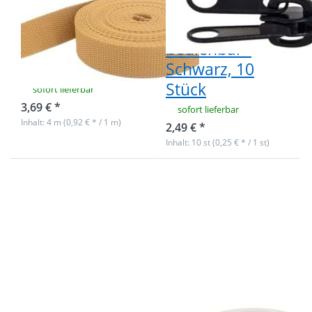
- 30mm breit -
Reißverschlüsse
1,4mm stark -
- beidseitig
dunkelbeige
bedienbar -
(UV)
Schwarz, 10
Stück
sofort lieferbar
3,69 € *
sofort lieferbar
Inhalt: 4 m (0,92 € * / 1 m)
2,49 € *
Inhalt: 10 st (0,25 € * / 1 st)
Drücken Sie
Drücken
ENTER für
Sie ENTER
mehr
für mehr
Optionen zu
Optionen
Triangel aus
zu 100m
Zinkdruckguss
Rolle
- verchromt-
Satinkordel
40mm
- 1mm
Durchlass - 10
stark -
Stück
Farbe:
bunt
Triangel aus
100m Rolle