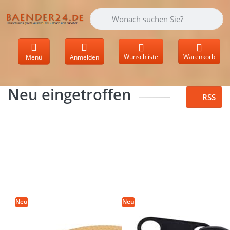
Geben Sie einen Suchbegriff ein. Währen
Wunschliste
Warenkorb
Menü
Anmelden
Neu eingetroffen
RSS
Drücken Sie
Drücken Sie
ENTER für
ENTER für mehr
mehr
Optionen zu
Optionen
Zipper für 5mm
zu 4m PP
Reißverschlüsse
Gurtband -
- beidseitig
30mm breit
bedienbar -
- 1,4mm
Schwarz, 10
stark -
Stück
dunkelbeige
Neu
(UV)
Neu
4m PP Gurtband
Zipper für 5mm