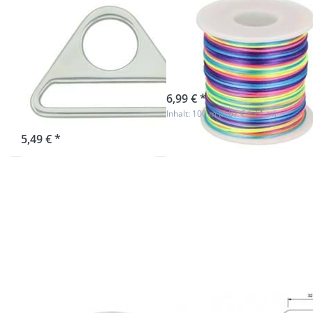
Zinkdruckguss -
Satinkordel -
verchromt-
1mm stark -
40mm
Farbe: bunt
Durchlass - 10
sofort lieferbar
Stück
6,99 € *
Inhalt: 100 m (0,07 € * / 1 m)
sofort lieferbar
5,49 € *
Drücken Sie
Drücken
ENTER für
Sie
mehr
ENTER
Optionen zu
für mehr
30mm
Optionen
breites
zu
Gummiband
Regulator
/
aus
Schuhgummi
Messing -
- 25m Rolle -
32mm
Farbe: weiß
Durchlass
- 10 Stück
30mm breites
Regulator aus