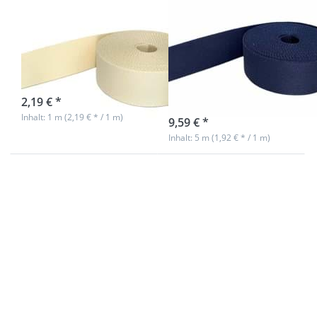
1m Gürtelband /
5m Gürtelband /
Taschenband -
Taschenband -
40mm breit -
40mm breit -
Farbe: creme
Farbe:
marineblau
sofort lieferbar
2,19 € *
sofort lieferbar
Inhalt: 1 m (2,19 € * / 1 m)
9,59 € *
Inhalt: 5 m (1,92 € * / 1 m)
Drücken Sie
Drücken Sie
ENTER für
ENTER für mehr
mehr
Optionen zu
Optionen zu
50m
5m
Baumwollschnur
Gürtelband /
/ BW-Kordel -
Taschenband
8mm dick -
- 40mm breit
Farbe: Weiß
- Farbe:
creme
5m Gürtelband /
50m