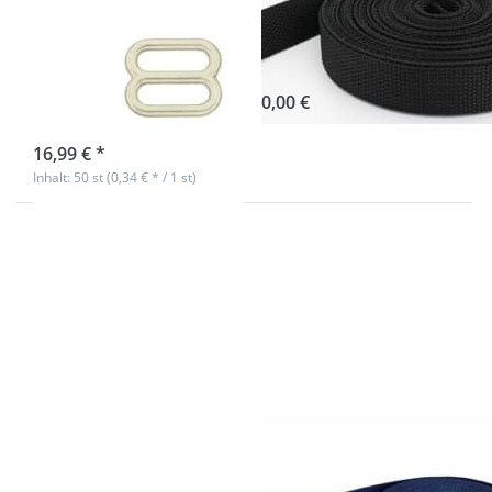
16mm
1,2mm stark -
Durchlass - 50
schwarz (UV)
Stück
0,00 €
sofort lieferbar
16,99 € *
Inhalt: 50 st (0,34 € * / 1 st)
Drücken Sie
Drücken Sie
ENTER für
ENTER für
mehr Optionen
mehr
zu 50m
Optionen zu
Reflektierendes
1m
Band /
Gürtelband /
Reflektorband
Taschenband
40mm breit -
- 40mm breit
neongrün -
- Farbe:
zum Aufnähen
marineblau
50m
1m Gürtelband /
Reflektierendes
Taschenband -