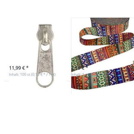
Gurtband
- 38mm
breit -
Aztec
Muster 2
Zipper für 3mm
1m Dekoband /
Reißverschlüsse,
Gurtband -
Farbe: Silber -
38mm breit -
100 Stück
Aztec Muster 2
sofort lieferbar
Nicht auf Lager
11,99 € *
2,79 € *
Inhalt: 100 st (0,12 € * / 1 st)
Inhalt: 1 m (2,79 € * / 1 m)
Drücken Sie
Drücken Sie
ENTER für
ENTER für
mehr
mehr
Optionen
Optionen
zu
zu
Vierkantring
Vierkantring
aus Stahl -
aus Stahl -
50 x 30 x
50 x 33 x
4mm -
6,5mm -
50mm
50mm