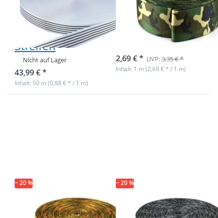
38mm breit -
Gurtband -
2,4mm stark -
49mm breit -
hellblau mit
Tarnfleck
Streifen
Nicht auf Lager
2,69 € *
UVP:
3,35 € *
Nicht auf Lager
Inhalt: 1 m (2,69 € * / 1 m)
43,99 € *
Inhalt: 50 m (0,88 € * / 1 m)
Drücken Sie
Drücken Sie
ENTER für
ENTER für
mehr
mehr
Optionen zu
Optionen zu
1m
1m
Taschenband
Taschenband
/ Gurtband -
/ Gurtband -
49mm breit -
49mm breit -
Schottenkaro
Schottenkaro
rot/blau
− 20 %
− 20 %
1m
1m
Taschenband /
Taschenband /