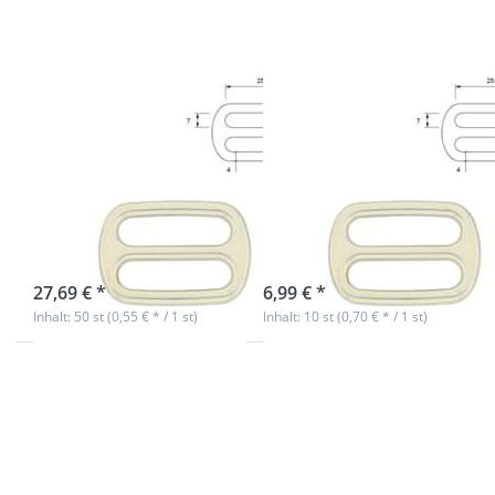
Durchlass - 50
Durchlass - 10
Stück
Stück
Regulator aus
Regulator aus
Zinkdruckguss -
Zinkdruckguss -
25mm
25mm
Durchlass - 50
Durchlass - 10
Stück
Stück
sofort lieferbar
sofort lieferbar
27,69 € *
6,99 € *
Inhalt: 50 st (0,55 € * / 1 st)
Inhalt: 10 st (0,70 € * / 1 st)
Drücken Sie
Drücken Sie
ENTER für
ENTER für
mehr
mehr
Optionen zu
Optionen zu
Regulator aus
Regulator aus
Zinkdruckguss
Zinkdruckguss
- 20mm
- 20mm
Durchlass -
Durchlass -