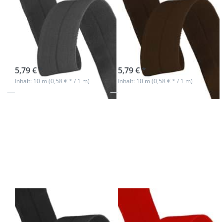
Einfassband -
Einfassband -
20mm breit -
20mm breit -
Polyester -
Polyester -
dunkelgrau
dunkelbraun
sofort lieferbar
sofort lieferbar
5,79 € *
5,79 € *
Inhalt: 10 m (0,58 € * / 1 m)
Inhalt: 10 m (0,58 € * / 1 m)
Drücken Sie
Drücken Sie
ENTER für
ENTER für
mehr
mehr
Optionen
Optionen
zu 10m
zu 10m
Elastisches
Elastisches
Einfassband
Einfassband
- 20mm
- 20mm
breit -
breit -
Polyester -
Polyester -
schwarz
rot
10m Elastisches
10m Elastisches
Einfassband -
Einfassband -