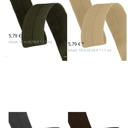
Einfassband -
Einfassband -
20mm breit -
20mm breit -
Polyester - khaki
Polyester -
beige
sofort lieferbar
5,79 € *
sofort lieferbar
Inhalt: 10 m (0,58 € * / 1 m)
5,79 € *
Inhalt: 10 m (0,58 € * / 1 m)
Drücken Sie
Drücken Sie
ENTER für
ENTER für
mehr
mehr
Optionen
Optionen zu
zu 10m
10m
Elastisches
Elastisches
Einfassband
Einfassband
- 20mm
- 20mm breit
breit -
- Polyester -
Polyester -
dunkelbraun
dunkelgrau
10m Elastisches
10m Elastisches