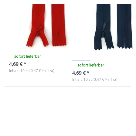
Reißverschlüsse
Reißverschlüsse
nahtverdeckt -
nahtverdeckt -
22cm lang -
22cm lang -
Farbe: Rot - 10
Farbe:
Stück
Dunkelblau - 10
Stück
sofort lieferbar
4,69 € *
sofort lieferbar
Inhalt: 10 st (0,47 € * / 1 st)
4,69 € *
Inhalt: 10 st (0,47 € * / 1 st)
Drücken Sie
Drücken Sie
ENTER für mehr
ENTER für mehr
Optionen zu
Optionen zu
Reißverschlüsse
Reißverschlüsse
nahtverdeckt -
nahtverdeckt -
22cm lang -
22cm lang -
Farbe:
Farbe:
Dunkelgrau - 10
Dunkelbraun -
Stück
10 Stück