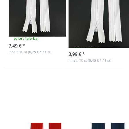
Reißverschlüsse
Reißverschlüsse
nahtverdeckt -
nahtverdeckt -
60cm lang -
18cm lang -
Weiß - 10 Stück
Farbe: Weiß - 10
Stück
sofort lieferbar
7,49 € *
sofort lieferbar
Inhalt: 10 st (0,75 € * / 1 st)
3,99 € *
Inhalt: 10 st (0,40 € * / 1 st)
Drücken Sie
Drücken Sie
ENTER für mehr
ENTER für mehr
Optionen zu
Optionen zu
Reißverschlüsse
Reißverschlüsse
nahtverdeckt -
nahtverdeckt -
18cm lang -
18cm lang -
Farbe: Rot - 10
Farbe:
Stück
Dunkelblau - 10
Stück