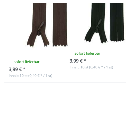
Reißverschlüsse
Reißverschlüsse
nahtverdeckt -
nahtverdeckt -
18cm lang -
18cm lang -
Farbe:
Farbe: Schwarz -
Dunkelbraun -
10 Stück
10 Stück
sofort lieferbar
3,99 € *
sofort lieferbar
Inhalt: 10 st (0,40 € * / 1 st)
3,99 € *
Inhalt: 10 st (0,40 € * / 1 st)
Drücken Sie
Drücken Sie
ENTER für mehr
ENTER für mehr
Optionen zu
Optionen zu
Reißverschlüsse
Reißverschlüsse
nahtverdeckt -
nahtverdeckt -
22cm lang -
22cm lang -
Farbe: Weiß - 10
Farbe: Creme -
Stück
10 Stück