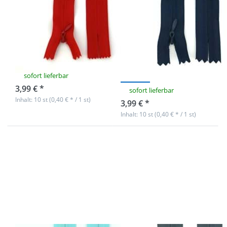
Reißverschlüsse
Reißverschlüsse
nahtverdeckt -
nahtverdeckt -
18cm lang -
18cm lang -
Farbe: Rot - 10
Farbe:
Stück
Dunkelblau - 10
Stück
sofort lieferbar
3,99 € *
sofort lieferbar
Inhalt: 10 st (0,40 € * / 1 st)
3,99 € *
Inhalt: 10 st (0,40 € * / 1 st)
Drücken Sie
Drücken Sie
ENTER für mehr
ENTER für mehr
Optionen zu
Optionen zu
Reißverschlüsse
Reißverschlüsse
nahtverdeckt -
nahtverdeckt -
18cm lang -
18cm lang -
Farbe: Minze -
Farbe:
10 Stück
Dunkelgrau - 10
Stück