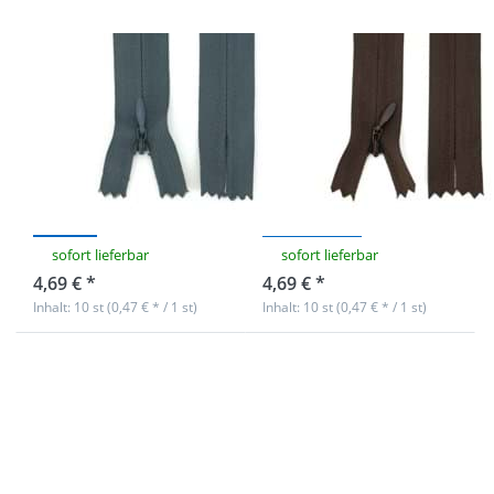
Reißverschlüsse
Reißverschlüsse
nahtverdeckt -
nahtverdeckt -
22cm lang -
22cm lang -
Farbe:
Farbe:
Dunkelgrau - 10
Dunkelbraun -
Stück
10 Stück
sofort lieferbar
sofort lieferbar
4,69 € *
4,69 € *
Inhalt: 10 st (0,47 € * / 1 st)
Inhalt: 10 st (0,47 € * / 1 st)
Drücken Sie
ENTER für mehr
Optionen zu
Reißverschlüsse
nahtverdeckt -
22cm lang -
Farbe: Schwarz
- 10 Stück