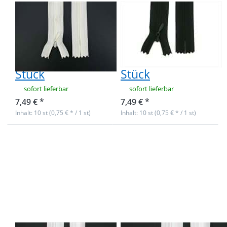
Reißverschlüsse
Reißverschlüsse
nahtverdeckt -
nahtverdeckt -
60cm lang -
60cm lang -
Creme - 10
Schwarz - 10
Stück
Stück
sofort lieferbar
sofort lieferbar
7,49 € *
7,49 € *
Inhalt: 10 st (0,75 € * / 1 st)
Inhalt: 10 st (0,75 € * / 1 st)
Drücken Sie
Drücken Sie
ENTER für mehr
ENTER für mehr
Optionen zu
Optionen zu
Reißverschlüsse
Reißverschlüsse
nahtverdeckt -
nahtverdeckt -
60cm lang -
18cm lang -
Weiß - 10 Stück
Farbe: Weiß - 10
Stück