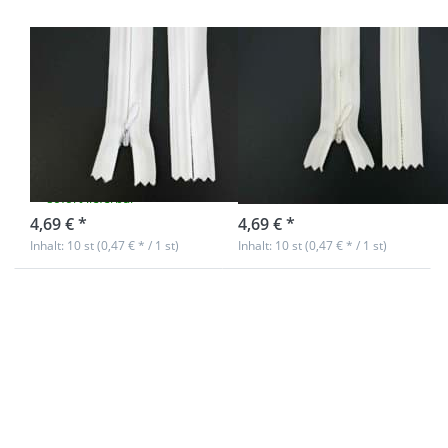
Reißverschlüsse
Reißverschlüsse
nahtverdeckt -
nahtverdeckt -
22cm lang -
22cm lang -
Farbe: Weiß - 10
Farbe: Creme -
Stück
10 Stück
sofort lieferbar
sofort lieferbar
4,69 € *
4,69 € *
Inhalt: 10 st (0,47 € * / 1 st)
Inhalt: 10 st (0,47 € * / 1 st)
Drücken Sie
Drücken Sie
ENTER für mehr
ENTER für mehr
Optionen zu
Optionen zu
Reißverschlüsse
Reißverschlüsse
nahtverdeckt -
nahtverdeckt -
22cm lang -
22cm lang -
Farbe: Rot - 10
Farbe:
Stück
Dunkelblau - 10
Stück