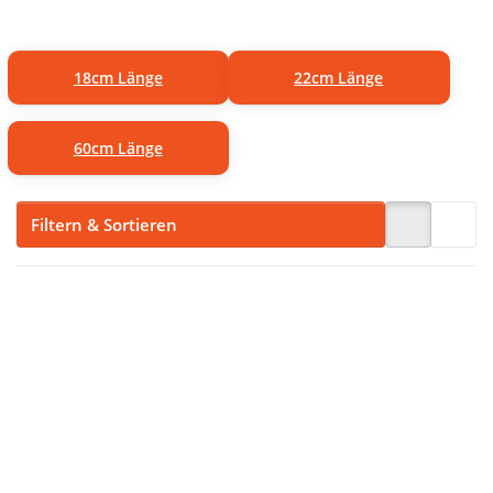
18cm Länge
22cm Länge
60cm Länge
Filtern & Sortieren
Drücken Sie
Drücken Sie
ENTER für mehr
ENTER für mehr
Optionen zu
Optionen zu
Reißverschlüsse
Reißverschlüsse
nahtverdeckt -
nahtverdeckt -
60cm lang -
60cm lang -
Creme - 10
Schwarz - 10
Stück
Stück