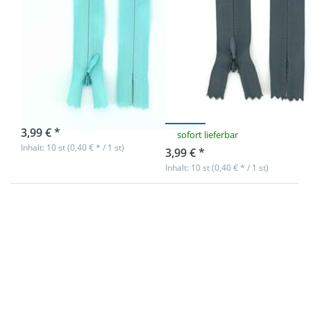
Reißverschlüsse
Reißverschlüsse
nahtverdeckt -
nahtverdeckt -
18cm lang -
18cm lang -
Farbe: Minze -
Farbe:
10 Stück
Dunkelgrau - 10
Stück
sofort lieferbar
3,99 € *
sofort lieferbar
Inhalt: 10 st (0,40 € * / 1 st)
3,99 € *
Inhalt: 10 st (0,40 € * / 1 st)
Drücken Sie
Drücken Sie
ENTER für mehr
ENTER für mehr
Optionen zu
Optionen zu
Reißverschlüsse
Reißverschlüsse
nahtverdeckt -
nahtverdeckt -
18cm lang -
18cm lang -
Farbe:
Farbe: Schwarz
Dunkelbraun -
- 10 Stück
10 Stück