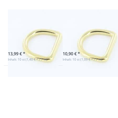
5mm dick -
- 10 Stück
10 Stück
D-Ring aus
D-Ring aus
Messing, 25mm
Messing, 29mm
Innenmaß, 5mm
Innenmaß - 10
dick - 10 Stück
Stück
sofort lieferbar
sofort lieferbar
13,99 € *
10,90 € *
Inhalt: 10 st (1,40 € * / 1 st)
Inhalt: 10 st (1,09 € * / 1 st)
Drücken
Sie ENTER
für mehr
Optionen
zu D-Ring
aus
Messing,
41mm
Innenmaß,
4-5mm
Ringstärke,
für 40mm