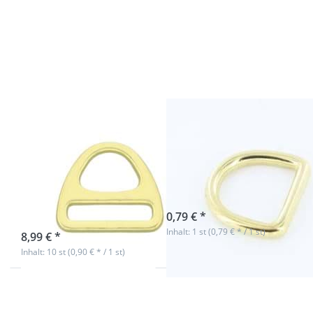
ENTER
für mehr
für mehr
Optionen
Optionen
zu D-Ring
zu D-Ring
aus
mit Steg -
Messing,
Messing -
16mm
25mm
Innenmaß
Durchlass
- 1 Stück
- 10 Stück
D-Ring mit Steg
D-Ring aus
- Messing -
Messing, 16mm
25mm
Innenmaß - 1
Durchlass - 10
Stück
Stück
sofort lieferbar
0,79 € *
sofort lieferbar
Inhalt: 1 st (0,79 € * / 1 st)
8,99 € *
Inhalt: 10 st (0,90 € * / 1 st)
Drücken
Drücken
Sie ENTER
Sie ENTER
für mehr
für mehr