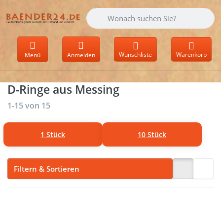
Geben Sie einen Suchbegriff ein. Währen
Wunschliste
Warenkorb
Menü
Anmelden
D-Ringe aus Messing
Suchergebnisse:
1-15
von
15
1 Stück
10 Stück
Filtern & Sortieren
Drücken
Drücken
Sie
Sie ENTER