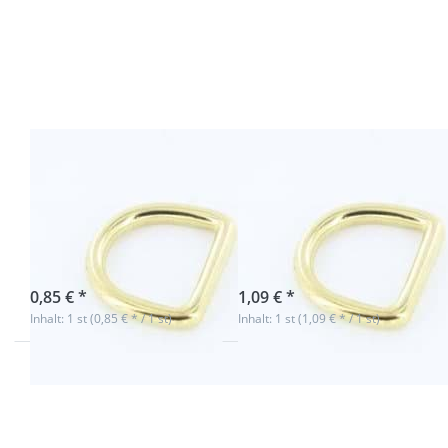
Optionen
Optionen
zu D-Ring
zu D-Ring
aus
aus
Messing,
Messing,
20mm
23mm
Innenmaß,
Innenmaß
4mm dick -
- 1 Stück
1 Stück
D-Ring aus
D-Ring aus
Messing, 20mm
Messing, 23mm
Innenmaß, 4mm
Innenmaß - 1
dick - 1 Stück
Stück
sofort lieferbar
sofort lieferbar
0,85 € *
1,09 € *
Inhalt: 1 st (0,85 € * / 1 st)
Inhalt: 1 st (1,09 € * / 1 st)
Drücken
Drücken
Sie ENTER
Sie ENTER
für mehr
für mehr
Optionen
Optionen
zu D-Ring
zu D-Ring