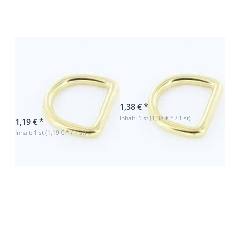
Messing,
Messing,
29mm
34mm
Innenmaß
Innenmaß
- 1 Stück
D-Ring aus
D-Ring aus
Messing, 29mm
Messing, 34mm
Innenmaß - 1
Innenmaß
Stück
sofort lieferbar
1,38 € *
sofort lieferbar
Inhalt: 1 st (1,38 € * / 1 st)
1,19 € *
Inhalt: 1 st (1,19 € * / 1 st)
Drücken
Drücken
Sie ENTER
Sie ENTER
für mehr
für mehr
Optionen
Optionen
zu D-Ring
zu D-Ring
aus
aus
Messing,
Messing,
41mm
16mm
Innenmaß,
Innenmaß