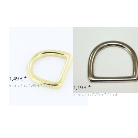
aus
aus
Messing,
Messing,
25mm
vernickelt,
Innenmaß,
28mm
5mm dick -
Innenmaß
1 Stück
D-Ring aus
D-Ring aus
Messing, 25mm
Messing,
Innenmaß, 5mm
vernickelt,
dick - 1 Stück
28mm
Innenmaß
sofort lieferbar
1,49 € *
sofort lieferbar
Inhalt: 1 st (1,49 € * / 1 st)
1,19 € *
Inhalt: 1 st (1,19 € * / 1 st)
Drücken
Drücken
Sie ENTER
Sie ENTER
für mehr
für mehr
Optionen
Optionen
zu D-Ring
zu D-Ring
aus
aus