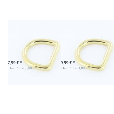
Messing,
Messing,
20mm
23mm
Innenmaß,
Innenmaß
4mm dick -
- 10 Stück
10 Stück
D-Ring aus
D-Ring aus
Messing, 20mm
Messing, 23mm
Innenmaß, 4mm
Innenmaß - 10
dick - 10 Stück
Stück
sofort lieferbar
sofort lieferbar
7,99 € *
9,99 € *
Inhalt: 10 st (0,80 € * / 1 st)
Inhalt: 10 st (1,00 € * / 1 st)
Drücken
Drücken
Sie ENTER
Sie ENTER
für mehr
für mehr
Optionen
Optionen
zu D-Ring
zu D-Ring
aus
aus
Messing,
Messing,
25mm
29mm
Innenmaß,
Innenmaß