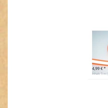
5m R
Refl
leuc
sofort l
4,99 € *
Inhalt: 5 m 
Drücken
ENTER 
mehr Opt
zu 5
Reflektie
Band