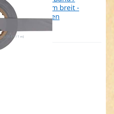
lektorband 30mm breit -
ber - zum Aufnähen
t lieferbar
*
 m (1,00 € * / 1 m)
en Sie
R für
ehr
nen zu
5m
torband
breit -
r - zum
ähen -
ft nach
 ISO
1:2013