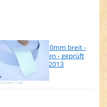
Reflektorband 30mm breit -
ber - zum Aufnähen - geprüft
h EN ISO 20471:2013
t lieferbar
*
 m (1,16 € * / 1 m)
ken Sie
ER für
Optionen
 50m