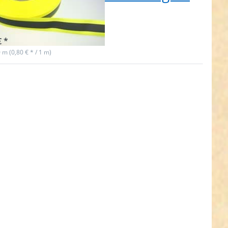
um Aufnähen
t lieferbar
€ *
0 m (0,80 € * / 1 m)
ken Sie
ER für
Optionen
 50m
tierendes
nd /
ktorband
breit -
orange -
ufnähen