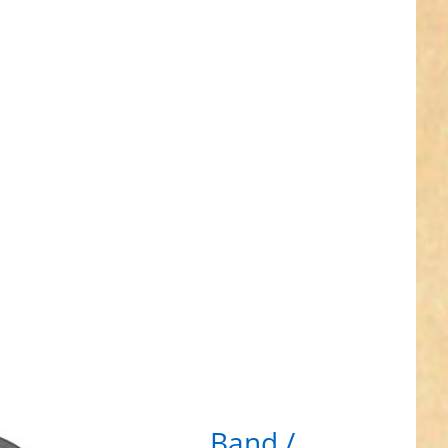
ER für
Optionen
u 5m
tierendes
nd /
ktorband
breit -
r - zum
nähen
Reflektierendes Band /