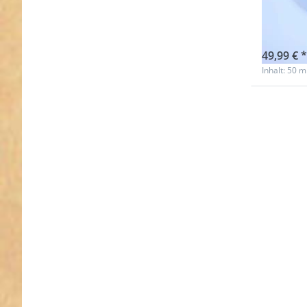
nach
sofort l
49,99 € *
Inhalt: 50 m
Drücken
ENTER 
mehr Opt
zu 5
Reflektie
Band
Reflekto
30mm br
leuchtor
zum Auf