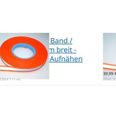
eflektierendes Band /
50m
ektorband 30mm breit -
Ref
htorange - zum Aufnähen
leu
ieferbar
sofor
39,99 
(1,00 € * / 1 m)
Inhalt: 5
 Sie
Drüc
für
ENT
ionen
mehr 
m
zu
rendes
Reflek
 /
Ba