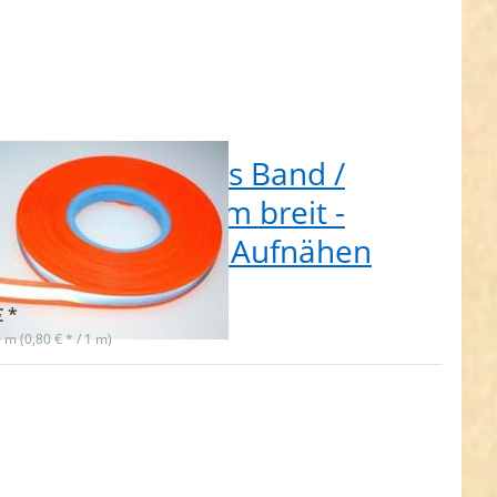
 Reflektierendes Band /
lektorband 30mm breit -
chtorange - zum Aufnähen
t lieferbar
€ *
0 m (0,80 € * / 1 m)
ken Sie
ER für
Optionen
 50m
tierendes
nd /