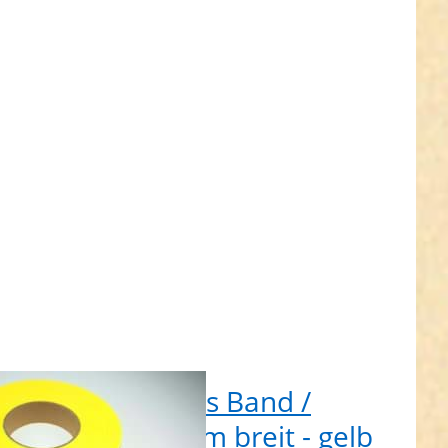
tierendes
nd /
ktorband
breit -
 - zum
nähen
 Reflektierendes Band /
lektorband 30mm breit - gelb