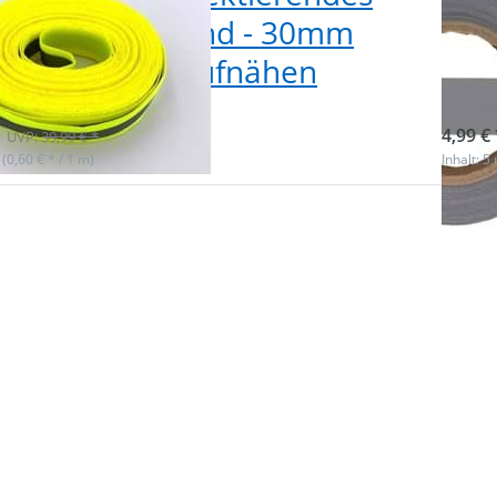
 / Reflektorband - 30mm
Ref
 - gelb - zum Aufnähen
sil
f Lager
sofor
4,99 € 
UVP:
39,99 € *
 (0,60 € * / 1 m)
Inhalt: 5
 Sie
Drück
für
ENTE
ionen
m
0m
Optio
rendes
 /
Reflek
rband
30mm 
eit -
silbe
 zum
Aufn
hen
geprü
EN
2047