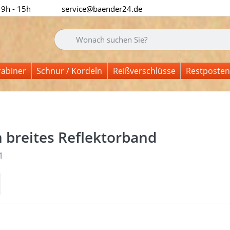
 9h - 15h
service@baender24.de
Geben Sie einen Suchbegriff ein. Während Sie tipp
rabiner
Schnur / Kordeln
Reißverschlüsse
Restposten
breites Reflektorband
nisse:
1
 Sie
Drüc