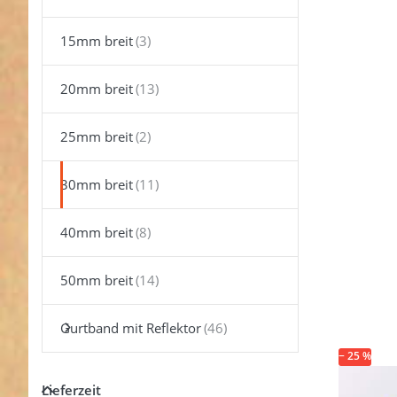
ENTER 
mehr Opt
zu *B-W
15mm breit
50
Reflektie
Band
20mm breit
Reflektor
30mm br
gelb -
Aufnä
25mm breit
30mm breit
40mm breit
50mm breit
Gurtband mit Reflektor
− 25 %
Lieferzeit
*B-W
Lieferzeit