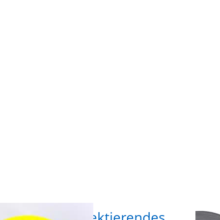
für
ENT
ionen
mehr 
are*
z
m
Reflek
rendes
Ba
 /
Refle
band -
30mm 
eit -
silbe
 zum
Auf
hen
are* 50m Reflektierendes
5m 