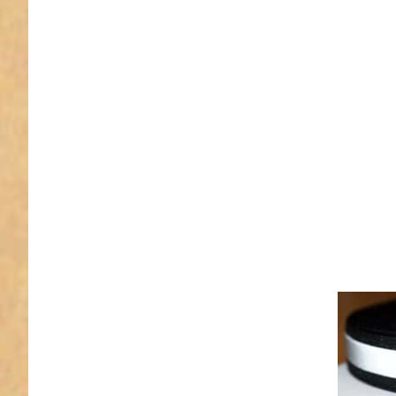
Reflekto
30mm br
schwarz 
Aufnä
5m R
Refl
schw