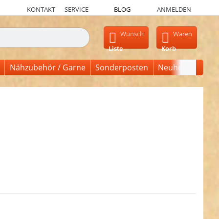
KONTAKT
SERVICE
BLOG
ANMELDEN
en, erscheinen automatisch erste Ergebnisse. Drücken Sie die Ein
Wunsch
Waren
Liste
Korb
Nähzubehör / Garne
Sonderposten
Neuheiten
ken Sie