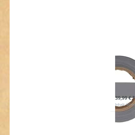
50m 
Refl
silb
sofort l
39,99 € *
Inhalt: 50 m
Drücken
ENTER 
meh
Optione