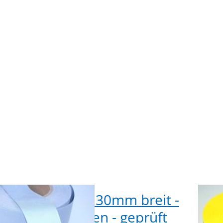
Reflek
rband
Ba
it -
Refle
 zum
30mm 
n -
gelb
nach
Auf
O
013
Reflektorband 30mm breit -
50m
r - zum Aufnähen - geprüft
Ref