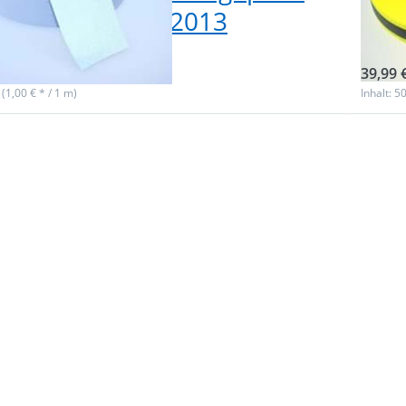
 EN ISO 20471:2013
- z
ieferbar
sofor
39,99 
 (1,00 € * / 1 m)
Inhalt: 5
 Sie
Drüc
für
ENT
ionen
mehr 
m
zu
rendes
Reflek
 /
Ba
rband
Refle
eit -
30mm 
ange -
leucht
nähen
zum A