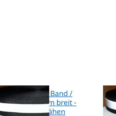
rband
Refle
eit -
30mm 
- zum
schwa
hen
Auf
eflektierendes Band /
50m
ektorband 30mm breit -
Ref
arz - zum Aufnähen
sch