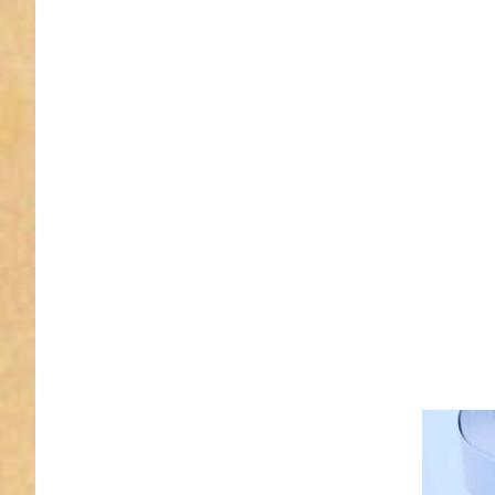
50m
Reflekto
30mm bre
silber -
Aufnähe
geprüft 
EN IS
20471:2
50m 
silbe