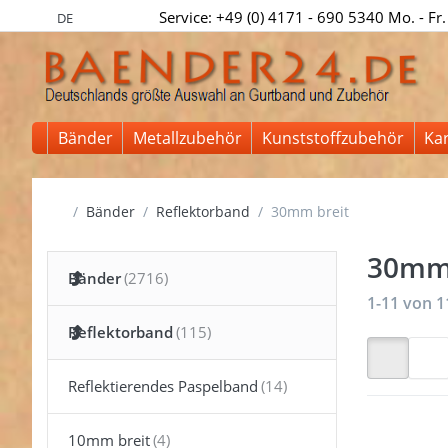
Service: +49 (0) 4171 - 690 5340 Mo. - Fr.
DE
Bänder
Metallzubehör
Kunststoffzubehör
Ka
Startseite
Bänder
Reflektorband
30mm breit
30mm 
Bänder
Suchergeb
1-11
von
1
Reflektorband
Reflektierendes Paspelband
10mm breit
Drücken