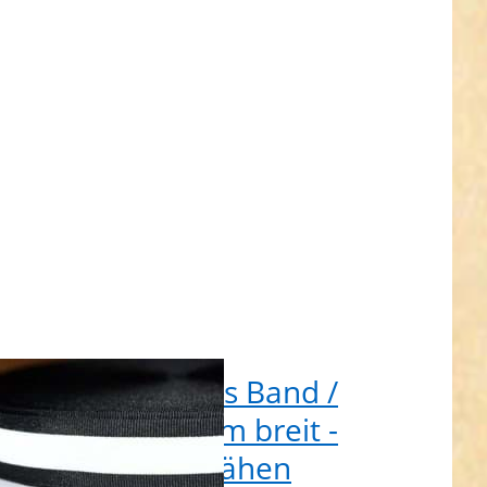
ktorband
breit -
rz - zum
nähen
 Reflektierendes Band /
lektorband 30mm breit -
warz - zum Aufnähen