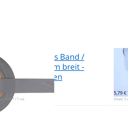
Reflektierendes Band /
5m 
ektorband 30mm breit -
sil
er - zum Aufnähen
nac
ieferbar
sofor
5,79 € 
 (0,80 € * / 1 m)
Inhalt: 5
 Sie
Drüc
für
ENT
r
mehr 
n zu
zu