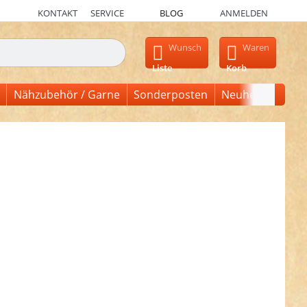
KONTAKT
SERVICE
BLOG
ANMELDEN
en, erscheinen automatisch erste Ergebnisse. Drücken Sie die Ein
Wunsch
Waren
Liste
Korb
Nähzubehör / Garne
Sonderposten
Neuheiten