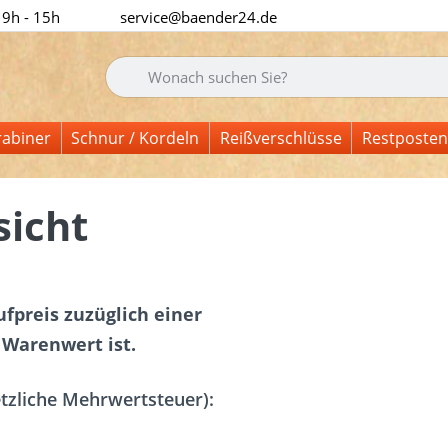
 9h - 15h
service@baender24.de
Geben Sie einen Suchbegriff ein. Während Sie tipp
rabiner
Schnur / Kordeln
Reißverschlüsse
Restposten
icht
fpreis zuzüglich einer
Warenwert ist.
etzliche Mehrwertsteuer):