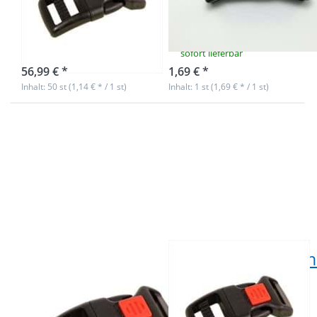
Gurtband - 50
Gurtband - 1
Stück
Stück
sofort lieferbar
sofort lieferbar
56,99 € *
1,69 € *
Inhalt: 50 st (1,14 € * / 1 st)
Inhalt: 1 st (1,69 € * / 1 st)
Drücken Sie ENTER für
Drücken Sie ENTER für
mehr Optionen zu
mehr Optionen zu
Sicherheitssteckschließer
Sicherheitssteckschließer
gebogen für 25mm
gebogen für 25mm
breites Gurtband - 10
breites Gurtband - 50
Stück
Stück
Sicherheitssteckschließer
Sicherheitsstecksch
gebogen für
gebogen für
25mm breites
25mm breites