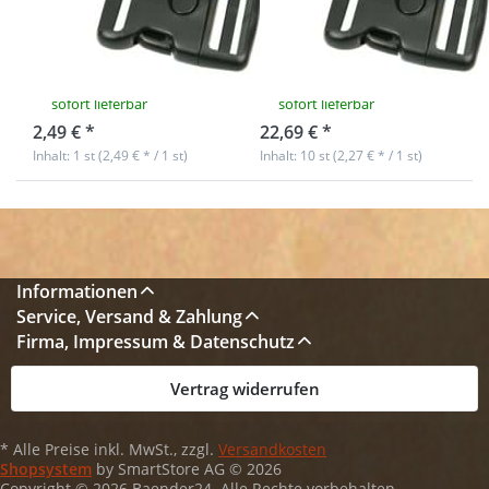
50mm
50mm
Durchlass - 1
Durchlass - 10
Stück
Stück
sofort lieferbar
sofort lieferbar
2,49 € *
22,69 € *
Inhalt: 1 st (2,49 € * / 1 st)
Inhalt: 10 st (2,27 € * / 1 st)
Informationen
Service, Versand & Zahlung
Firma, Impressum & Datenschutz
Vertrag widerrufen
* Alle Preise inkl. MwSt., zzgl.
Versandkosten
Shopsystem
by SmartStore AG © 2026
Copyright © 2026 Baender24. Alle Rechte vorbehalten.