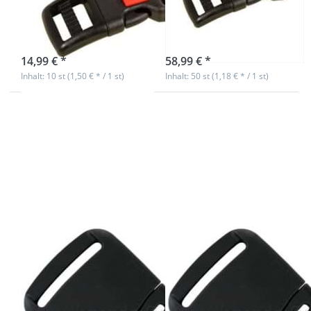
Gurtband - 10
Gurtband - 50
Stück
Stück
sofort lieferbar
sofort lieferbar
14,99 € *
58,99 € *
Inhalt: 10 st (1,50 € * / 1 st)
Inhalt: 50 st (1,18 € * / 1 st)
Drücken Sie
Drücken Sie
ENTER für
ENTER für
mehr
mehr
Optionen zu
Optionen zu
SS 40
SS 40
Steckschließer
Steckschließer
ITW Nexus -
ITW Nexus -
bis 165kg
bis 165kg
belastbar -
belastbar -
40mm
40mm
Durchlass - 1
Durchlass - 10
Stück
Stück
SS 40
SS 40
Steckschließer
Steckschließer
ITW Nexus - bis
ITW Nexus - bis
165kg belastbar
165kg belastbar