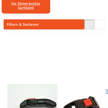
Für 50mm breites
Gurtband
Filtern & Sortieren
Drücken Sie ENTER für
Drücken Sie ENTER für
mehr Optionen zu
mehr Optionen zu
Sicherheitssteckschließer
Sicherheitssteckschließer
gebogen für 15mm
gebogen für 15mm
breites Gurtband - 1
breites Gurtband - 10
Stück
Stück *Abverkauf*
Sicherheitssteckschließer
Sicherheitsstecksch
gebogen für
gebogen für
15mm breites
15mm breites