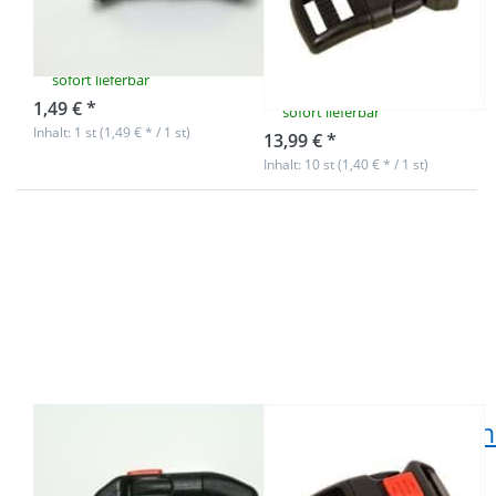
Gurtband - 1
Gurtband - 10
Stück
Stück
*Abverkauf*
sofort lieferbar
1,49 € *
sofort lieferbar
Inhalt: 1 st (1,49 € * / 1 st)
13,99 € *
Inhalt: 10 st (1,40 € * / 1 st)
Drücken Sie ENTER für
Drücken Sie ENTER für
mehr Optionen zu
mehr Optionen zu
Sicherheitssteckschließer
Sicherheitssteckschließer
gebogen für 20mm
gebogen für 20mm
breites Gurtband - 1
breites Gurtband - 10
Stück
Stück
Sicherheitssteckschließer
Sicherheitsstecksch
gebogen für
gebogen für