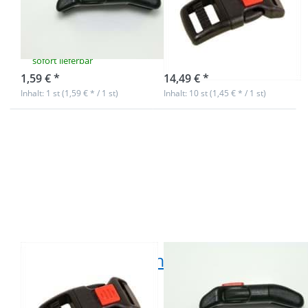
20mm breites
20mm breites
Gurtband - 1
Gurtband - 10
Stück
Stück
sofort lieferbar
sofort lieferbar
1,59 € *
14,49 € *
Inhalt: 1 st (1,59 € * / 1 st)
Inhalt: 10 st (1,45 € * / 1 st)
Drücken Sie ENTER für
Drücken Sie ENTER für
mehr Optionen zu
mehr Optionen zu
Sicherheitssteckschließer
Sicherheitssteckschließer
gebogen für 20mm
gebogen für 25mm
breites Gurtband - 50
breites Gurtband - 1
Stück
Stück
Sicherheitssteckschließer
Sicherheitsstecksch
gebogen für
gebogen für
20mm breites
25mm breites