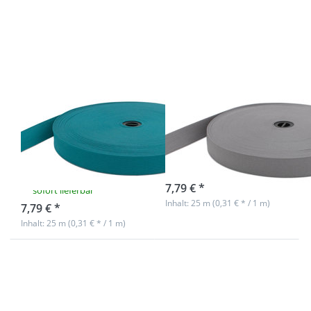
20mm
20mm
breites
breites
Gummiband
Gummiband
aus
aus
Polyester -
Polyester -
25m Rolle -
25m Rolle -
aquamarin
grau
20mm breites
20mm breites
Gummiband
Gummiband
aus Polyester -
aus Polyester -
25m Rolle -
25m Rolle - grau
aquamarin
sofort lieferbar
7,79 € *
sofort lieferbar
Inhalt: 25 m (0,31 € * / 1 m)
7,79 € *
Inhalt: 25 m (0,31 € * / 1 m)
Drücken Sie
Drücken Sie
ENTER für
ENTER für
mehr
mehr
Optionen zu
Optionen zu
Gummiband
20mm