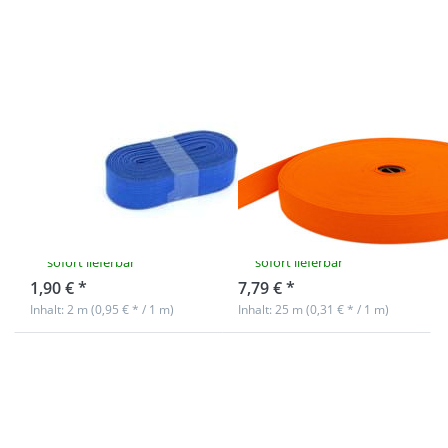
- 20mm
breites
breit - Farbe:
Gummiband
kobaltblau -
aus
2m Rolle
Polyester -
25m Rolle -
orange
Gummiband -
20mm breites
20mm breit -
Gummiband
Farbe:
aus Polyester -
kobaltblau - 2m
25m Rolle -
Rolle
orange
sofort lieferbar
sofort lieferbar
1,90 € *
7,79 € *
Inhalt: 2 m (0,95 € * / 1 m)
Inhalt: 25 m (0,31 € * / 1 m)
Drücken Sie
Drücken Sie
ENTER für
ENTER für
mehr
mehr
Optionen zu
Optionen zu
20mm
20mm
breites
breites