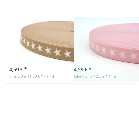
sand - 3m
rosa - 3m
Rolle
Rolle
Gummiband mit
Gummiband mit
Sternen - 20mm
Sternen - 20mm
breit - Farbe:
breit - Farbe:
sand - 3m Rolle
rosa - 3m Rolle
sofort lieferbar
sofort lieferbar
4,59 € *
4,59 € *
Inhalt: 3 m (1,53 € * / 1 m)
Inhalt: 3 m (1,53 € * / 1 m)
Drücken Sie
Drücken Sie
ENTER für
ENTER für
mehr
mehr
Optionen zu
Optionen zu
Gummiband
Gummiband
mit Sternen
mit Sternen
- 20mm
- 20mm
breit - Farbe:
breit - Farbe:
pink - 3m
violett - 3m
Rolle
Rolle