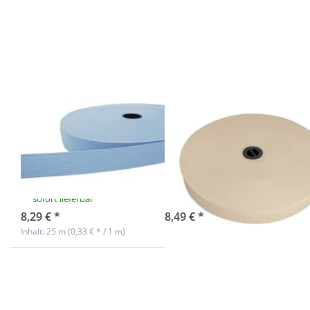
20mm
20mm
breites
breites
Gummiband
Gummiband
aus
aus
Polyester -
Polyester -
25m Rolle -
25m Rolle -
hellblau
natur
20mm breites
20mm breites
Gummiband
Gummiband
aus Polyester -
aus Polyester -
25m Rolle -
25m Rolle -
hellblau
natur
sofort lieferbar
sofort lieferbar
8,29 € *
8,49 € *
Inhalt: 25 m (0,33 € * / 1 m)
Drücken Sie
Drücken Sie
ENTER für
ENTER für
mehr
mehr
Optionen zu
Optionen zu