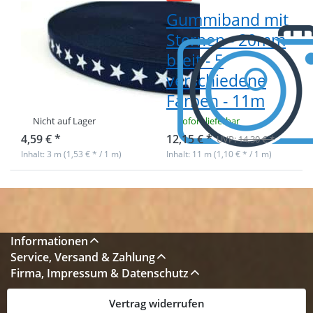
Gummiband mit
Gummiband mit
Sternen - 20mm
Sternen - 20mm
breit - Farbe:
breit - 5
dunkelblau - 3m
verschiedene
Rolle
Farben - 11m
Nicht auf Lager
sofort lieferbar
4,59 € *
12,15 € *
UVP:
14,30 € *
Inhalt: 3 m (1,53 € * / 1 m)
Inhalt: 11 m (1,10 € * / 1 m)
Informationen
Service, Versand & Zahlung
Firma, Impressum & Datenschutz
Vertrag widerrufen