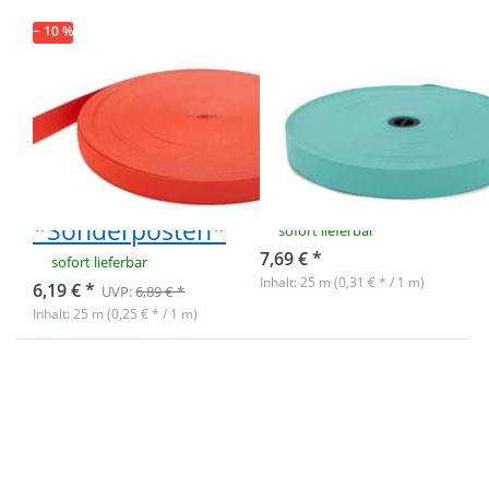
25m Rolle -
− 10 %
Minze
20mm breites
20mm breites
Gummiband
Gummiband
aus Polyester -
aus Polyester -
25m Rolle -
25m Rolle -
hellrot
Minze
*Sonderposten*
sofort lieferbar
7,69 € *
sofort lieferbar
Inhalt: 25 m (0,31 € * / 1 m)
6,19 € *
UVP:
6,89 € *
Inhalt: 25 m (0,25 € * / 1 m)
Drücken Sie
Drücken Sie
ENTER für
ENTER für
mehr
mehr
Optionen zu
Optionen zu
Gummiband
Gummiband
mit Sternen
mit Sternen
- 20mm
- 20mm
breit - Farbe:
breit - Farbe: