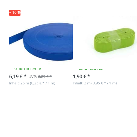
dunkel - 2m
Rolle
− 10 %
20mm breites
Gummiband -
Gummiband
20mm breit -
aus Polyester -
Farbe: limone
25m Rolle - blau
dunkel - 2m
*Sonderposten*
Rolle
sofort lieferbar
sofort lieferbar
6,19 € *
1,90 € *
UVP:
6,89 € *
Inhalt: 25 m (0,25 € * / 1 m)
Inhalt: 2 m (0,95 € * / 1 m)
Drücken Sie
Drücken Sie
ENTER für mehr
ENTER für
Optionen zu
mehr
20mm breites
Optionen zu
Gummiband aus
20mm
Polyester - 25m
breites
Rolle - hellrot
Gummiband
*Sonderposten*
aus
Polyester -