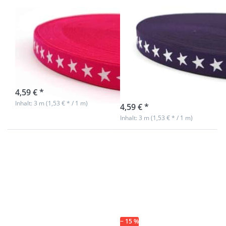
Gummiband mit
Gummiband mit
Sternen - 20mm
Sternen - 20mm
breit - Farbe:
breit - Farbe:
pink - 3m Rolle
violett - 3m
Rolle
sofort lieferbar
4,59 € *
sofort lieferbar
Inhalt: 3 m (1,53 € * / 1 m)
4,59 € *
Inhalt: 3 m (1,53 € * / 1 m)
Drücken Sie
Drücken Sie
ENTER für
ENTER für
mehr
mehr
Optionen zu
Optionen zu
Gummiband
Gummiband
mit Sternen
mit Sternen -
- 20mm
20mm breit -
breit - Farbe:
5
dunkelblau -
verschiedene
3m Rolle
Farben - 11m
− 15 %