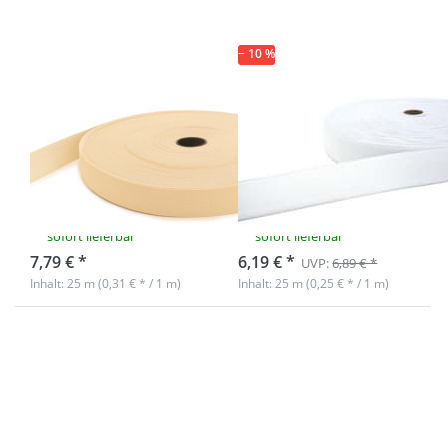
aus
*Sonderposten*
Polyester -
25m Rolle -
creme
− 10 %
20mm breites
20mm breites
Gummiband
Gummiband
aus Polyester -
aus Polyester -
25m Rolle -
25m Rolle - weiß
creme
*Sonderposten*
sofort lieferbar
sofort lieferbar
7,79 € *
6,19 € *
UVP:
6,89 € *
Inhalt: 25 m (0,31 € * / 1 m)
Inhalt: 25 m (0,25 € * / 1 m)
Drücken Sie
Drücken Sie
ENTER für mehr
ENTER für
Optionen zu
mehr
20mm breites
Optionen zu
Gummiband aus
Gummiband
Polyester - 25m
- 20mm
Rolle - blau
breit - Farbe:
*Sonderposten*
limone