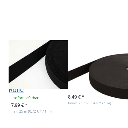
mehr
mehr
Optionen zu
Optionen zu
21mm
20mm
breites
breites
Gummiband
Gummiband
/
aus
Schuhgummi
Polyester -
- 1,4mm dick
25m Rolle -
- schwarz -
schwarz
25m Rolle
21mm breites
20mm breites
Gummiband /
Gummiband
Schuhgummi -
aus Polyester -
1,4mm dick -
25m Rolle -
schwarz - 25m
schwarz
Rolle
sofort lieferbar
8,49 € *
sofort lieferbar
Inhalt: 25 m (0,34 € * / 1 m)
17,99 € *
Inhalt: 25 m (0,72 € * / 1 m)
Drücken Sie
Drücken Sie