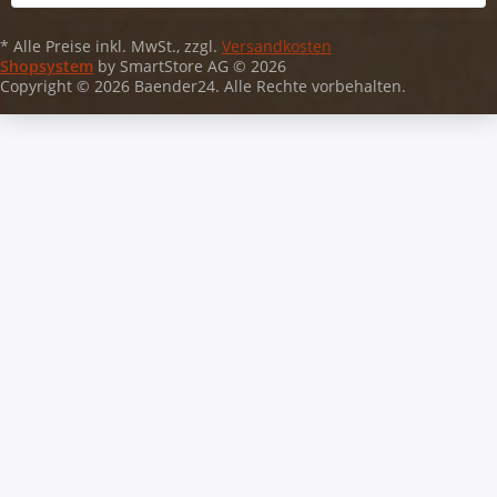
* Alle Preise inkl. MwSt., zzgl.
Versandkosten
Shopsystem
by SmartStore AG © 2026
Copyright © 2026 Baender24. Alle Rechte vorbehalten.