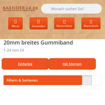
Geben Sie einen Suchbegriff ein. Währen
Wunschliste
Warenkorb
Menü
Anmelden
20mm breites Gummiband
Suchergebnisse:
1-24
von
24
Einfarbig
mit Sternen
Filtern & Sortieren
Drücken Sie
Drücken Sie
ENTER für
ENTER für