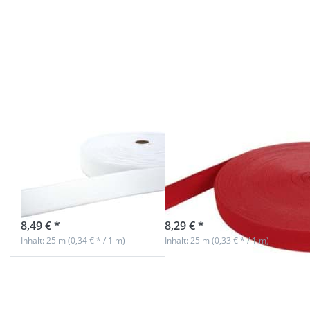
ENTER für
ENTER für
mehr
mehr
Optionen zu
Optionen zu
20mm
20mm
breites
breites
Gummiband
Gummiband
aus
aus
Polyester -
Polyester -
25m Rolle -
25m Rolle -
weiß
rot
20mm breites
20mm breites
Gummiband
Gummiband
aus Polyester -
aus Polyester -
25m Rolle - weiß
25m Rolle - rot
sofort lieferbar
sofort lieferbar
8,49 € *
8,29 € *
Inhalt: 25 m (0,34 € * / 1 m)
Inhalt: 25 m (0,33 € * / 1 m)
Drücken Sie
Drücken Sie
ENTER für
ENTER für
mehr
mehr
Optionen zu
Optionen zu