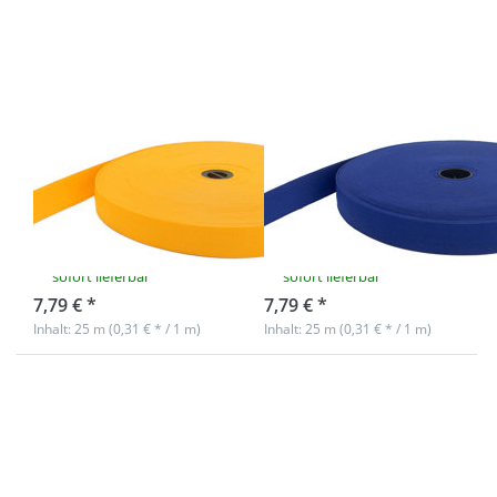
Gummiband
Gummiband
aus
aus
Polyester -
Polyester -
25m Rolle -
25m Rolle -
dunkelgelb
königsblau
20mm breites
20mm breites
Gummiband
Gummiband
aus Polyester -
aus Polyester -
25m Rolle -
25m Rolle -
dunkelgelb
königsblau
sofort lieferbar
sofort lieferbar
7,79 € *
7,79 € *
Inhalt: 25 m (0,31 € * / 1 m)
Inhalt: 25 m (0,31 € * / 1 m)
Drücken Sie
Drücken Sie
ENTER für
ENTER für mehr
mehr
Optionen zu
Optionen zu
20mm breites
20mm
Gummiband aus
breites
Polyester - 25m
Gummiband
Rolle - weiß