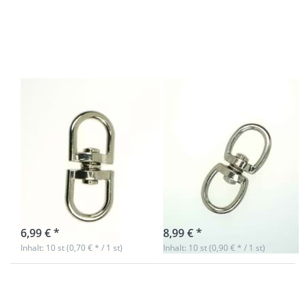
Doppelwirbel
Doppelwirbel
aus
aus
Zinkdruckguss
Zinkdruckguss
- 13mm
- 20mm
Durchlass - 10
Durchlass - 10
Stück
Stück
Doppelwirbel
Doppelwirbel
aus
aus
Zinkdruckguss -
Zinkdruckguss -
13mm
20mm
Durchlass - 10
Durchlass - 10
Stück
Stück
sofort lieferbar
Nicht auf Lager
6,99 € *
8,99 € *
Inhalt: 10 st (0,70 € * / 1 st)
Inhalt: 10 st (0,90 € * / 1 st)
Drücken Sie
Drücken Sie
ENTER für
ENTER für
mehr
mehr