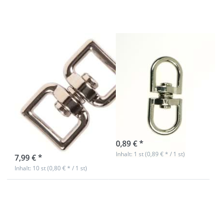
Zinkdruckguss,
- 13mm
vernickelt, für
Durchlass - 1
20mm breites
Stück
Band - 10
Stück
3/4"
Doppelwirbel
Doppelwirbel
aus
aus
Zinkdruckguss -
Zinkdruckguss,
13mm
vernickelt, für
Durchlass - 1
20mm breites
Stück
Band - 10 Stück
sofort lieferbar
0,89 € *
Nicht auf Lager
Inhalt: 1 st (0,89 € * / 1 st)
7,99 € *
Inhalt: 10 st (0,80 € * / 1 st)
Drücken Sie
Drücken Sie
ENTER für
ENTER für
mehr
mehr
Optionen zu
Optionen zu