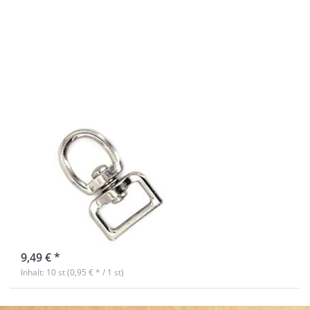
mehr
Optionen zu
Doppelwirbel
- 25mm
gerader
Durchlass x
20mm
Rundwirbel-
10 Stück
Doppelwirbel -
25mm gerader
Durchlass x
20mm
Rundwirbel- 10
Stück
Nicht auf Lager
9,49 € *
Inhalt: 10 st (0,95 € * / 1 st)