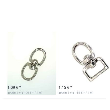
Optionen zu
Optionen zu
Doppelwirbel
Doppelwirbel
aus
- 25mm
Zinkdruckguss
gerader
- 20mm
Durchlass x
Durchlass - 1
20mm
Stück
Rundwirbel-
1 Stück
Doppelwirbel
Doppelwirbel -
aus
25mm gerader
Zinkdruckguss -
Durchlass x
20mm
20mm
Durchlass - 1
Rundwirbel- 1
Stück
Stück
sofort lieferbar
Nicht auf Lager
1,09 € *
1,15 € *
Inhalt: 1 st (1,09 € * / 1 st)
Inhalt: 1 st (1,15 € * / 1 st)
Drücken Sie
ENTER für