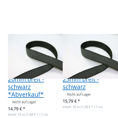
Optionen zu
Optionen
10m
zu 10m
gummiertes
gummiertes
PP-
PP-
Gurtband /
Gurtband /
Gurtband
Gurtband
gummiert -
gummiert -
20mm breit
25mm breit
- schwarz
- schwarz
*Abverkauf*
10m
10m
gummiertes PP-
gummiertes PP-
Gurtband /
Gurtband /
Gurtband
Gurtband
gummiert -
gummiert -
20mm breit -
25mm breit -
schwarz
schwarz
*Abverkauf*
Nicht auf Lager
15,79 € *
Nicht auf Lager
Inhalt: 10 m (1,58 € * / 1 m)
14,79 € *
Inhalt: 10 m (1,48 € * / 1 m)