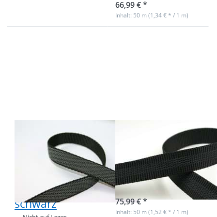
66,99 € *
Inhalt: 50 m (1,34 € * / 1 m)
Drücken Sie
Drücken Sie
ENTER für
ENTER für
mehr
mehr
Optionen
Optionen
zu 1m
zu 50m
gummiertes
mittig
PP-
gummiertes
Gurtband /
PP-
Gurtband
Gurtband -
gummiert -
25mm -
20mm breit
schwarz
- schwarz
1m gummiertes
50m mittig
PP-Gurtband /
gummiertes PP-
Gurtband
Gurtband -
gummiert -
25mm - schwarz
20mm breit -
Nicht auf Lager
schwarz
75,99 € *
Inhalt: 50 m (1,52 € * / 1 m)