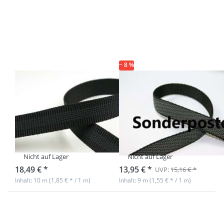
mehr
mehr
Optionen
Optionen
zu 10m
zu Restrolle
mittig
gummiertes
gummiertes
PP-
PP-
Gurtband,
Gurtband -
25mm breit
25mm breit
- schwarz -
- schwarz
− 8 %
9,6m
10m mittig
Restrolle
gummiertes PP-
gummiertes PP-
Gurtband -
Gurtband,
25mm breit -
25mm breit -
schwarz
schwarz - 9,6m
Nicht auf Lager
Nicht auf Lager
18,49 € *
13,95 € *
UVP:
15,16 € *
Inhalt: 10 m (1,85 € * / 1 m)
Inhalt: 9 m (1,55 € * / 1 m)
Drücken Sie
Drücken Sie
ENTER für
ENTER für
mehr
mehr