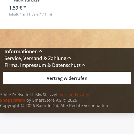
Nicht auf Lager
1,59 € *
Inhalt: 1 m (1,59 € * / 1 m)
Informationen
Service, Versand & Zahlung
Firma, Impressum & Datenschutz
Vertrag widerrufen
* Alle Preise inkl. MwSt., zzgl.
Versandkosten
Shopsystem
by SmartStore AG © 2026
Copyright © 2026 Baender24. Alle Rechte vorbehalten.