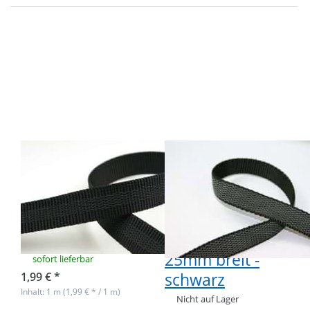
Drücken Sie
Drücken Sie
ENTER für
ENTER für
mehr
mehr
Optionen
Optionen
zu 1m
zu 50m
mittig
gummiertes
gummiertes
PP-
PP-
Gurtband /
Gurtband -
Gurtband
25mm breit
gummiert -
- schwarz
25mm breit
- schwarz
1m mittig
50m
gummiertes PP-
gummiertes PP-
Gurtband -
Gurtband /
25mm breit -
Gurtband
schwarz
gummiert -
25mm breit -
sofort lieferbar
schwarz
1,99 € *
Inhalt: 1 m (1,99 € * / 1 m)
Nicht auf Lager