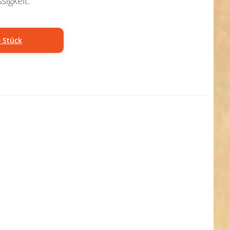
sigkeit.
 Stück
en
TER
ehr
nen
ing
ahl
2A,
x
m
maß
mm
, 50
k