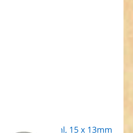
NTER
ehr
nen
ing
A
ahl,
13mm
maß,
m
, 50
ck
ing V4A Edelstahl, 15 x 13mm