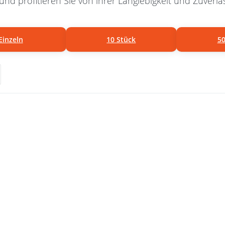
und profitieren Sie von ihrer Langlebigkeit und Zuverläs
Einzeln
10 Stück
50
n Sie
Drück
r mehr
Sie EN
en zu
für m
osten*
Optio
elstahl,
zu D-R
42mm
aus
ß, 6mm
Edelst
10 Stück
aus V
25 
21m
Innen
- 5
Stärke
Stüc