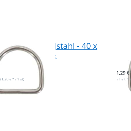
g aus V4A Edelstahl - 40 x
D-R
 6mm - 10 Stück
37 
ieferbar
sofor
1,29 € 
 (1,20 € * / 1 st)
Inhalt: 1 
Drüc
R
Sie E
r
für m
n
Optio
g
zu D-R
aus 
,
Edelst
m
20m
,
Innen