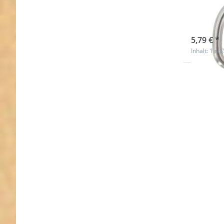
Inne
sofort l
5,79 € *
Inhalt: 1 st 
Drücken
Sie
ENTER
für mehr
Optionen
zu D-Ring
aus V4A
Edelstahl
- 40 x 37
x 6mm -
10 Stück