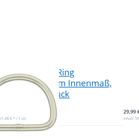
derposten* D-Ring
D-R
stahl, 50 x 42mm Innenmaß,
x 2
Stärke - 10 Stück
Stä
ieferbar
sofor
29,99 
 (1,48 € * / 1 st)
Inhalt: 50
Drüc