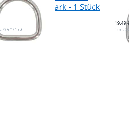
nmaß - 8mm stark - 1 Stück
Inn
ieferbar
sofor
19,49 
(5,79 € * / 1 st)
Inhalt: 50
Drück
Sie
ENTE
für me
Optio
zu D-R
aus V
Edelst
- 40 x 
x 6mm -
1 Stü