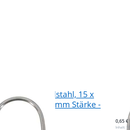
3m
1
Stärke
Stü
g aus V4A Edelstahl, 15 x
D-R
 Innenmaß, 3mm Stärke -
Inn
ück
sofor
0,65 € 
ieferbar
Inhalt: 1 