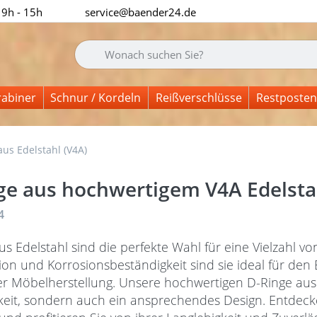
 9h - 15h
service@baender24.de
Geben Sie einen Suchbegriff ein. Während Sie tipp
rabiner
Schnur / Kordeln
Reißverschlüsse
Restposten
us Edelstahl (V4A)
ge aus hochwertigem V4A Edelsta
nisse:
4
us Edelstahl sind die perfekte Wahl für eine Vielzahl
ion und Korrosionsbeständigkeit sind sie ideal für den
er Möbelherstellung. Unsere hochwertigen D-Ringe aus 
keit, sondern auch ein ansprechendes Design. Entdeck