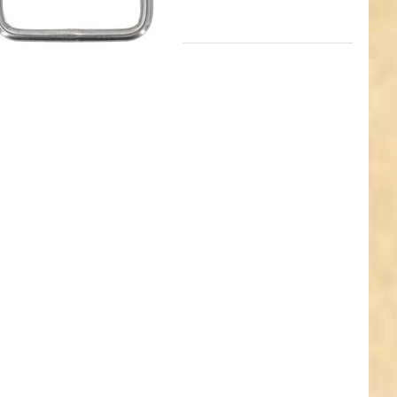
ken
NTER
ehr
nen
ing
V4A
ahl,
m
maß,
m
 - 1
ck