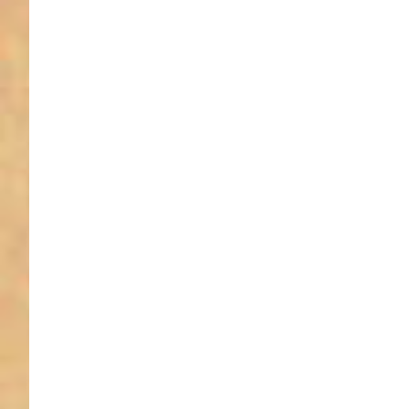
Sie ENTE
für mehr
Optione
zu D-Rin
aus
Edelstahl 
50mm
Innenma
- 8mm
stark - 1
Stück
D-Ri