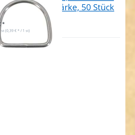
enmaß, 3mm Stärke, 50 Stück
t lieferbar
€ *
 st (0,39 € * / 1 st)
en
R
hr
nen
ing
4A
ahl
37
ck