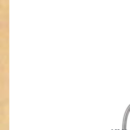
3mm
Stärke - 
Stück
D-Rin
13mm
1 St
sofort l