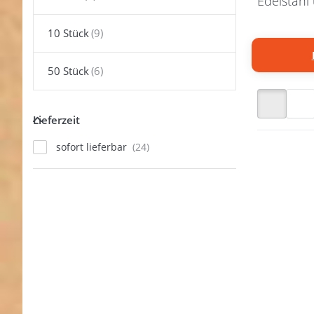
Edelstahl 
10 Stück
50 Stück
Lieferzeit
Lieferzeit
sofort lieferbar
Drücke
ENTER fü
Option
*Sonderp
D-Ring Ed
50 x 
Innenma
Stärke - 