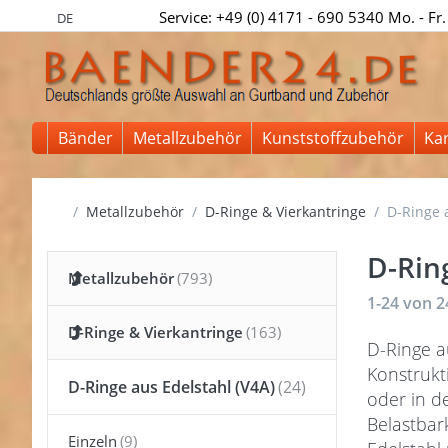
Service: +49 (0) 4171 - 690 5340 Mo. - Fr.
DE
Bänder
Metallzubehör
Kunststoffzubehör
Ka
Startseite
Metallzubehör
D-Ringe & Vierkantringe
D-Ringe a
D-Rin
Metallzubehör
Suchergeb
1-24
von
2
D-Ringe & Vierkantringe
D-Ringe a
Konstrukt
D-Ringe aus Edelstahl (V4A)
oder in d
Belastbar
Einzeln