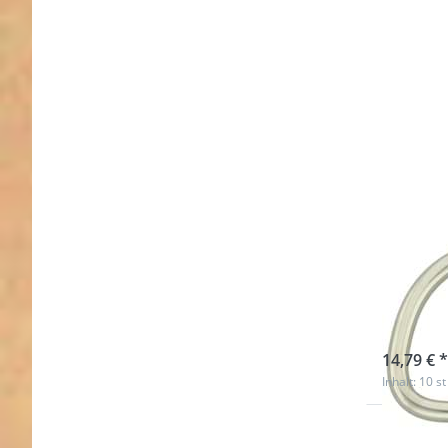
*Son
Edel
6mm 
sofort l
14,79 € *
Inhalt: 10 st
Drücken