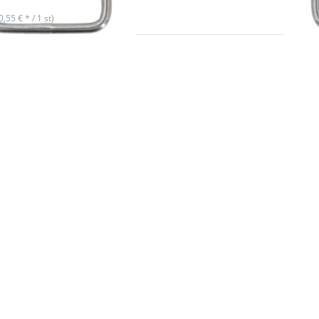
(0,55 € * / 1 st)
Drüc
R
Sie E
r
für m
n
Optio
g
zu D-R
aus 
,
Edelst
25m
,
Innen
4m
1
Stärke
Stü