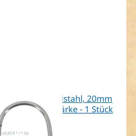
m
 - 1
ck
ing aus V4A Edelstahl, 20mm
enmaß, 3mm Stärke - 1 Stück
t lieferbar
*
St (0,65 € * / 1 St)