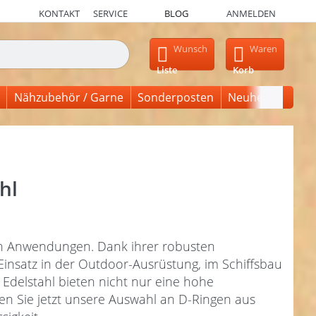
KONTAKT
SERVICE
BLOG
ANMELDEN
en, erscheinen automatisch erste Ergebnisse. Drücken Sie die Ein
Wunsch
Waren
Liste
Korb
Nähzubehör / Garne
Sonderposten
Neuheiten
hl
 von Anwendungen. Dank ihrer robusten
 Einsatz in der Outdoor-Ausrüstung, im Schiffsbau
Edelstahl bieten nicht nur eine hohe
en Sie jetzt unsere Auswahl an D-Ringen aus