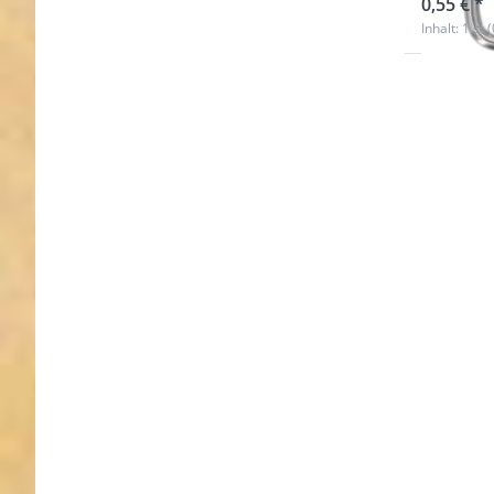
0,55 € *
Inhalt: 1 st 
Drücken
Sie ENTE
für meh
Optione
zu D-Rin
aus V4A
Edelstahl
20mm
Innenmaß
4mm
Stärke - 
Stück