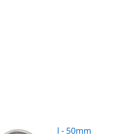
R
Sie E
für m
n
Optio
g
zu D-R
V4
-
Edelst
15 x 
ß
Innen
3m
Stärke
Stü
ng aus Edelstahl - 50mm
D-R