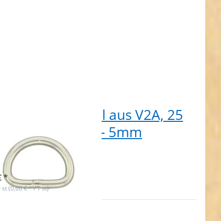
ing aus Edelstahl aus V2A, 25
1mm Innenmaß - 5mm
rke, 50 Stück
t lieferbar
€ *
 st (0,60 € * / 1 st)
ken