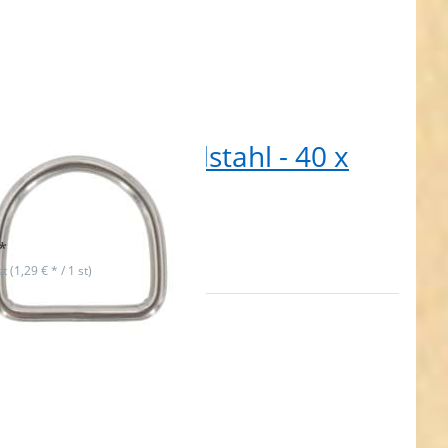
ing aus V4A Edelstahl - 40 x
x 6mm - 1 Stück
t lieferbar
*
st (1,29 € * / 1 st)
ken
NTER
ehr
nen
ing
V4A
ahl,
m
maß,