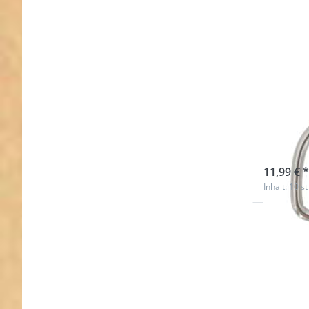
D-Rin
37 x
sofort l
11,99 € *
Inhalt: 10 st
Drücken
Sie ENTE
für meh
Optione
zu D-Rin
aus V4A
Edelstahl
15 x 13m
Innenmaß