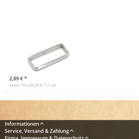
Schlaufe /
Gurtbandschlaufe
- Edelstahl - für
32mm Gurtband
- 10 Stück
sofort lieferbar
2,89 € *
Inhalt: 10 st (0,29 € * / 1 st)
Informationen
Service, Versand & Zahlung
Firma, Impressum & Datenschutz