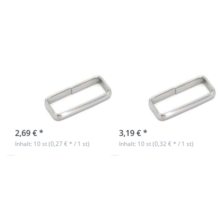
10 Stück
10 Stück
Schlaufe /
Schlaufe /
Gurtbandschlaufe
Gurtbandschlaufe
- Edelstahl - für
- Edelstahl - für
20mm Gurtband
25mm Gurtband
- 10 Stück
- 10 Stück
sofort lieferbar
sofort lieferbar
2,69 € *
3,19 € *
Inhalt: 10 st (0,27 € * / 1 st)
Inhalt: 10 st (0,32 € * / 1 st)
Drücken Sie
ENTER für mehr
Optionen zu
Schlaufe /
Gurtbandschlaufe
- Edelstahl - für
32mm Gurtband -
10 Stück