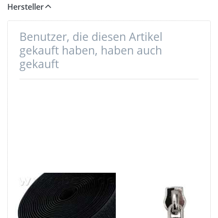
Hersteller
Benutzer, die diesen Artikel
gekauft haben, haben auch
gekauft
25m
Zipper -
Hakenband -
Silberfarben /
25mm breit -
schmale Form -