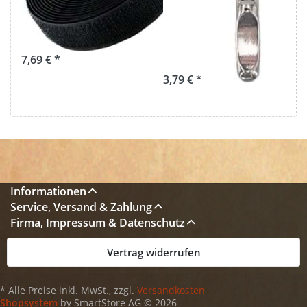
Farbe: schwarz -
für 5mm
zum Aufnähen
Reißverschlüsse
- 10 Stück
7,69 € *
3,79 € *
Informationen
Service, Versand & Zahlung
Firma, Impressum & Datenschutz
Vertrag widerrufen
* Alle Preise inkl. MwSt., zzgl.
Versandkosten
Shopsystem
by SmartStore AG © 2026