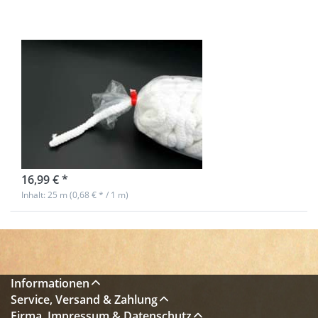
25m
Polyesterschnur
- 12mm dick -
weich gewebt -
Weiß
sofort lieferbar
16,99 € *
Inhalt: 25 m (0,68 € * / 1 m)
Informationen
Service, Versand & Zahlung
Firma, Impressum & Datenschutz