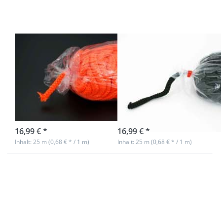
Leuchtorange
Schwarz
25m
25m
Polyesterschnur
Polyesterschnur
- 12mm dick -
- 12mm dick -
weich gewebt -
weich gewebt -
Leuchtorange
Schwarz
sofort lieferbar
sofort lieferbar
16,99 € *
16,99 € *
Inhalt: 25 m (0,68 € * / 1 m)
Inhalt: 25 m (0,68 € * / 1 m)
Drücken Sie
ENTER für mehr
Optionen zu
25m
Polyesterschnur
- 12mm dick -
weich gewebt -
Weiß