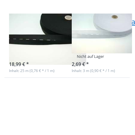
Knopflochgummiband
Knopflochgummib
/ Lochgummi -
/ Lochgummi -
schwarz - 25mm
weiß - 20mm
breit - 25m Rolle
breit - 3m Länge
sofort lieferbar
Nicht auf Lager
18,99 € *
2,69 € *
Inhalt: 25 m (0,76 € * / 1 m)
Inhalt: 3 m (0,90 € * / 1 m)
Drücken Sie ENTER für
mehr Optionen zu
Knopflochgummiband
/ Lochgummi -
schwarz - 20mm breit -
3m Länge