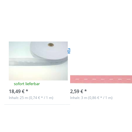
Knopflochgummiband
Knopflochgummiband
/ Lochgummi - weiß -
/ Lochgummi - rosa -
20mm breit - 25m
20mm breit - 3m
Rolle
Länge
Knopflochgummiband
Knopflochgummib
/ Lochgummi -
/ Lochgummi -
weiß - 20mm
rosa - 20mm
breit - 25m Rolle
breit - 3m Länge
sofort lieferbar
Nicht auf Lager
18,49 € *
2,59 € *
Inhalt: 25 m (0,74 € * / 1 m)
Inhalt: 3 m (0,86 € * / 1 m)
Drücken Sie ENTER für
Drücken Sie ENTER für
mehr Optionen zu
mehr Optionen zu
Knopflochgummiband
Knopflochgummiband
/ Lochgummi -
/ Lochgummi - lime -
neongelb - 20mm breit
20mm breit - 3m