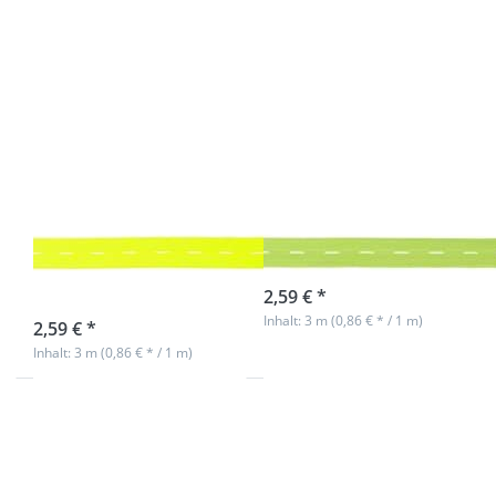
- 3m Länge
Länge
Knopflochgummiband
Knopflochgummib
/ Lochgummi -
/ Lochgummi -
neongelb -
lime - 20mm
20mm breit - 3m
breit - 3m Länge
Länge
sofort lieferbar
2,59 € *
sofort lieferbar
Inhalt: 3 m (0,86 € * / 1 m)
2,59 € *
Inhalt: 3 m (0,86 € * / 1 m)
Drücken Sie ENTER für
Drücken Sie ENTER für
mehr Optionen zu
mehr Optionen zu
Knopflochgummiband
Knopflochgummiband
/ Lochgummi -
/ Lochgummi - pink -
schwarz - 20mm breit -
20mm breit - 3m