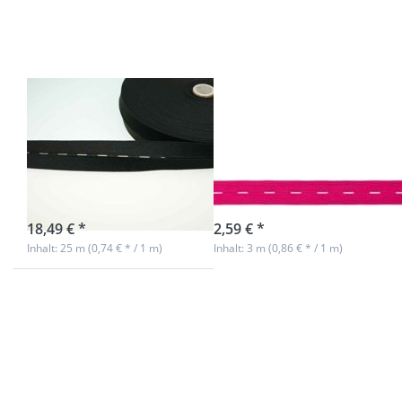
25m Rolle
Länge
Knopflochgummiband
Knopflochgummib
/ Lochgummi -
/ Lochgummi -
schwarz - 20mm
pink - 20mm
breit - 25m Rolle
breit - 3m Länge
sofort lieferbar
sofort lieferbar
18,49 € *
2,59 € *
Inhalt: 25 m (0,74 € * / 1 m)
Inhalt: 3 m (0,86 € * / 1 m)
Drücken Sie ENTER für
Drücken Sie ENTER für
mehr Optionen zu
mehr Optionen zu
Knopflochgummiband
Knopflochgummiband
/ Lochgummi -
/ Lochgummi - weiß -
schwarz - 25mm breit -
20mm breit - 3m
25m Rolle
Länge