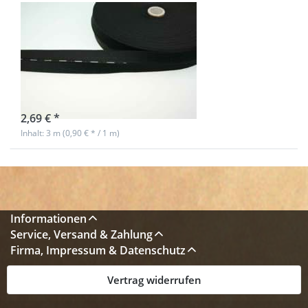
Knopflochgummiband
/ Lochgummi -
schwarz - 20mm
breit - 3m Länge
Nicht auf Lager
2,69 € *
Inhalt: 3 m (0,90 € * / 1 m)
Informationen
Service, Versand & Zahlung
Firma, Impressum & Datenschutz
Vertrag widerrufen