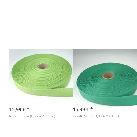
Sie ENTER
Sie ENTER
für mehr
für mehr
Optionen
Optionen
zu 50m
zu 50m
Rolle
Rolle
Köperband
Köperband
aus
aus
Baumwolle
Baumwolle
- 20mm
- 20mm
breit -
breit - grün
limone
50m Rolle
50m Rolle
Köperband aus
Köperband aus
Baumwolle -
Baumwolle -
20mm breit -
20mm breit -
limone
grün
sofort lieferbar
sofort lieferbar
15,99 € *
15,99 € *
Inhalt: 50 m (0,32 € * / 1 m)
Inhalt: 50 m (0,32 € * / 1 m)
Drücken
Drücken