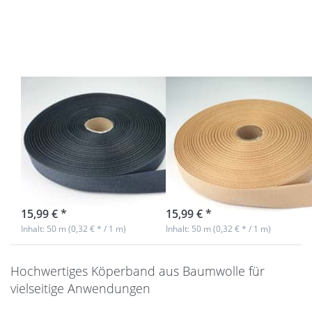
zu 50m
zu 50m
Rolle
Rolle
Köperband
Köperband
aus
aus
Baumwolle
Baumwolle
- 20mm
- 20mm
breit -
breit -
dunkelgrau
beige
50m Rolle
50m Rolle
Köperband aus
Köperband aus
Baumwolle -
Baumwolle -
20mm breit -
20mm breit -
dunkelgrau
beige
sofort lieferbar
sofort lieferbar
15,99 € *
15,99 € *
Inhalt: 50 m (0,32 € * / 1 m)
Inhalt: 50 m (0,32 € * / 1 m)
Hochwertiges Köperband aus Baumwolle für
vielseitige Anwendungen