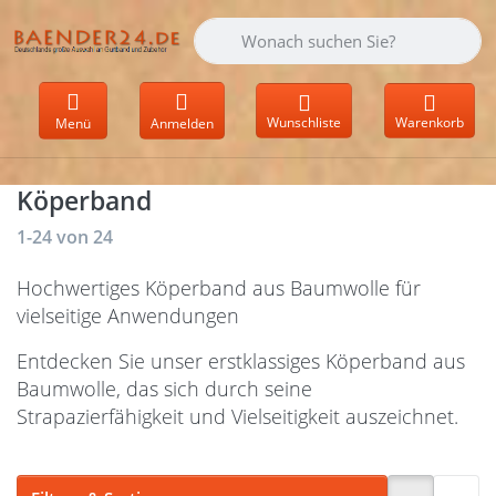
Geben Sie einen Suchbegriff ein. Währen
Wunschliste
Warenkorb
Menü
Anmelden
Köperband
Suchergebnisse:
1-24
von
24
Hochwertiges Köperband aus Baumwolle für
vielseitige Anwendungen
Entdecken Sie unser erstklassiges Köperband aus
Baumwolle, das sich durch seine
Strapazierfähigkeit und Vielseitigkeit auszeichnet.