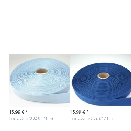
Drücken
Drücken
Sie ENTER
Sie ENTER
für mehr
für mehr
Optionen
Optionen
zu 50m
zu 50m
Rolle
Rolle
Köperband
Köperband
aus
aus
Baumwolle
Baumwolle
- 20mm
- 20mm
breit -
breit -
hellblau
königsblau
50m Rolle
50m Rolle
Köperband aus
Köperband aus
Baumwolle -
Baumwolle -
20mm breit -
20mm breit -
hellblau
königsblau
sofort lieferbar
sofort lieferbar
15,99 € *
15,99 € *
Inhalt: 50 m (0,32 € * / 1 m)
Inhalt: 50 m (0,32 € * / 1 m)