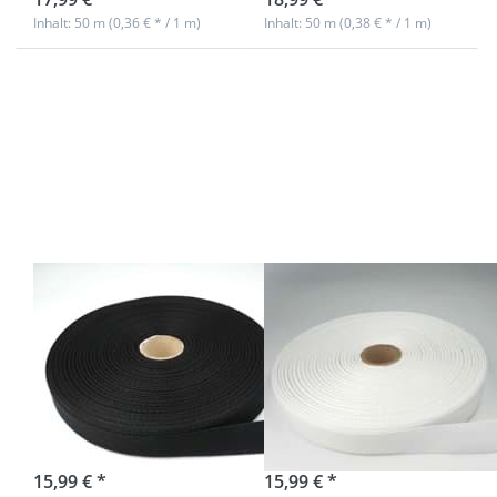
Inhalt: 50 m (0,36 € * / 1 m)
Inhalt: 50 m (0,38 € * / 1 m)
Drücken
Drücken
Sie ENTER
Sie ENTER
für mehr
für mehr
Optionen
Optionen
zu 50m
zu 50m
Rolle
Rolle
Köperband
Köperband
aus
aus
Baumwolle
Baumwolle
- 20mm
- 20mm
breit -
breit - weiß
schwarz
50m Rolle
50m Rolle
Köperband aus
Köperband aus
Baumwolle -
Baumwolle -
20mm breit -
20mm breit -
schwarz
weiß
sofort lieferbar
sofort lieferbar
15,99 € *
15,99 € *