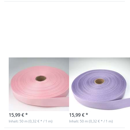
Drücken
Drücken
Sie ENTER
Sie ENTER
für mehr
für mehr
Optionen
Optionen
zu 50m
zu 50m
Rolle
Rolle
Köperband
Köperband
aus
aus
Baumwolle
Baumwolle
- 20mm
- 20mm
breit - rosa
breit -
flieder
50m Rolle
50m Rolle
Köperband aus
Köperband aus
Baumwolle -
Baumwolle -
20mm breit -
20mm breit -
rosa
flieder
sofort lieferbar
sofort lieferbar
15,99 € *
15,99 € *
Inhalt: 50 m (0,32 € * / 1 m)
Inhalt: 50 m (0,32 € * / 1 m)