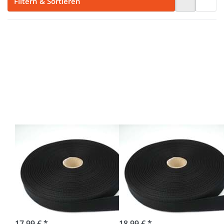
Filtern & Sortieren
Drücken
Drücken
Sie ENTER
Sie ENTER
für mehr
für mehr
Optionen
Optionen
zu 50m
zu 50m
Rolle
Rolle
Köperband
Köperband
aus
aus
Baumwolle
Baumwolle
- 25mm
- 30mm
breit -
breit -
schwarz
schwarz
50m Rolle
50m Rolle
Köperband aus
Köperband aus
Baumwolle -
Baumwolle -
25mm breit -
30mm breit -
schwarz
schwarz
sofort lieferbar
sofort lieferbar
17,99 € *
18,99 € *