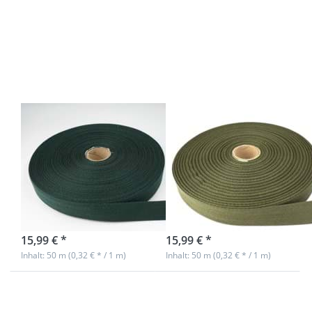
Sie ENTER
Sie ENTER
für mehr
für mehr
Optionen
Optionen
zu 50m
zu 50m
Rolle
Rolle
Köperband
Köperband
aus
aus
Baumwolle
Baumwolle
- 20mm
- 20mm
breit -
breit -
dunkelgrün
khaki
50m Rolle
50m Rolle
Köperband aus
Köperband aus
Baumwolle -
Baumwolle -
20mm breit -
20mm breit -
dunkelgrün
khaki
sofort lieferbar
sofort lieferbar
15,99 € *
15,99 € *
Inhalt: 50 m (0,32 € * / 1 m)
Inhalt: 50 m (0,32 € * / 1 m)
Drücken
Drücken Sie
Sie ENTER
ENTER für