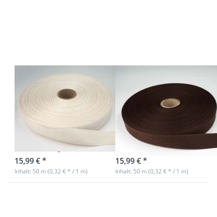
für mehr
mehr
Optionen
Optionen zu
zu 50m
50m Rolle
Rolle
Köperband
Köperband
aus
aus
Baumwolle -
Baumwolle
20mm breit -
- 20mm
dunkelbraun
breit -
natur
50m Rolle
50m Rolle
Köperband aus
Köperband aus
Baumwolle -
Baumwolle -
20mm breit -
20mm breit -
natur
dunkelbraun
Nicht auf Lager
sofort lieferbar
15,99 € *
15,99 € *
Inhalt: 50 m (0,32 € * / 1 m)
Inhalt: 50 m (0,32 € * / 1 m)
Drücken
Drücken
Sie ENTER
Sie ENTER
für mehr
für mehr