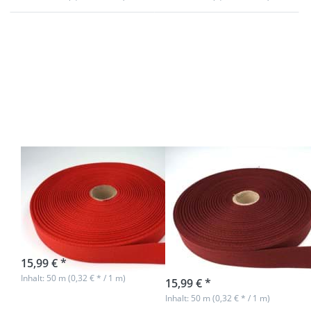
Drücken
Drücken
Sie ENTER
Sie ENTER
für mehr
für mehr
Optionen
Optionen
zu 50m
zu 50m
Rolle
Rolle
Köperband
Köperband
aus
aus
Baumwolle
Baumwolle
- 20mm
- 20mm
breit - rot
breit -
weinrot
50m Rolle
50m Rolle
Köperband aus
Köperband aus
Baumwolle -
Baumwolle -
20mm breit - rot
20mm breit -
weinrot
sofort lieferbar
15,99 € *
sofort lieferbar
Inhalt: 50 m (0,32 € * / 1 m)
15,99 € *
Inhalt: 50 m (0,32 € * / 1 m)