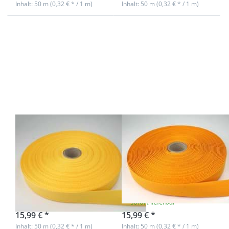
Inhalt: 50 m (0,32 € * / 1 m)
Inhalt: 50 m (0,32 € * / 1 m)
Drücken
Drücken
Sie ENTER
Sie ENTER
für mehr
für mehr
Optionen
Optionen
zu 50m
zu 50m
Rolle
Rolle
Köperband
Köperband
aus
aus
Baumwolle
Baumwolle
- 20mm
- 20mm
breit - gelb
breit -
orange
50m Rolle
50m Rolle
Köperband aus
Köperband aus
Baumwolle -
Baumwolle -
20mm breit -
20mm breit -
gelb
orange
sofort lieferbar
sofort lieferbar
15,99 € *
15,99 € *
Inhalt: 50 m (0,32 € * / 1 m)
Inhalt: 50 m (0,32 € * / 1 m)