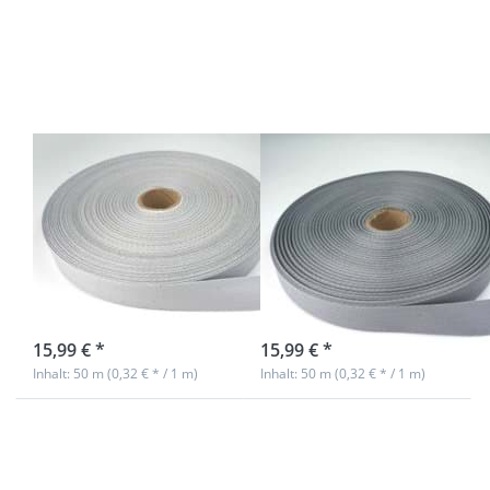
Optionen
Optionen
zu 50m
zu 50m
Rolle
Rolle
Köperband
Köperband
aus
aus
Baumwolle
Baumwolle
- 20mm
- 20mm
breit -
breit - grau
hellgrau
50m Rolle
50m Rolle
Köperband aus
Köperband aus
Baumwolle -
Baumwolle -
20mm breit -
20mm breit -
hellgrau
grau
sofort lieferbar
sofort lieferbar
15,99 € *
15,99 € *
Inhalt: 50 m (0,32 € * / 1 m)
Inhalt: 50 m (0,32 € * / 1 m)
Drücken
Drücken
Sie ENTER
Sie ENTER
für mehr
für mehr
Optionen
Optionen