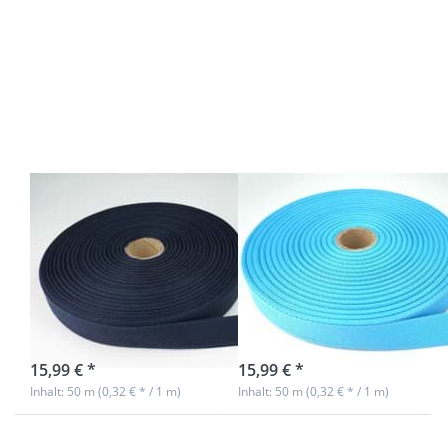
Drücken
Drücken
Sie ENTER
Sie ENTER
für mehr
für mehr
Optionen
Optionen
zu 50m
zu 50m
Rolle
Rolle
Köperband
Köperband
aus
aus
Baumwolle
Baumwolle
- 20mm
- 20mm
breit -
breit -
dunkelblau
türkis
50m Rolle
50m Rolle
Köperband aus
Köperband aus
Baumwolle -
Baumwolle -
20mm breit -
20mm breit -
dunkelblau
türkis
sofort lieferbar
sofort lieferbar
15,99 € *
15,99 € *
Inhalt: 50 m (0,32 € * / 1 m)
Inhalt: 50 m (0,32 € * / 1 m)
Drücken
Drücken