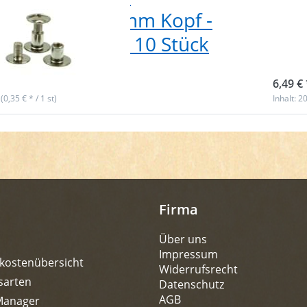
schrauben - 9mm Kopf -
Buc
ng vernickelt - 10 Stück
Mes
ieferbar
sofor
6,49 € 
 (0,35 € * / 1 st)
Inhalt: 20
Firma
Über uns
Impressum
kostenübersicht
Widerrufsrecht
sarten
Datenschutz
AGB
Manager