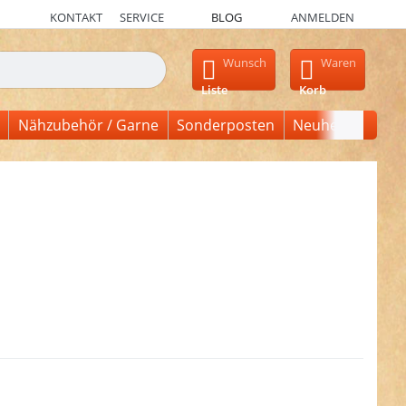
KONTAKT
SERVICE
BLOG
ANMELDEN
en, erscheinen automatisch erste Ergebnisse. Drücken Sie die Ein
Wunsch
Waren
Liste
Korb
Nähzubehör / Garne
Sonderposten
Neuheiten
cken Sie