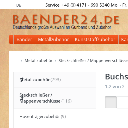
Service: +49 (0) 4171 - 690 5340 Mo. - Fr.
DE
Bänder
Metallzubehör
Kunststoffzubehör
Ka
Startseite
Metallzubehör
Steckschließer / Mappenverschlüss
Buch
Metallzubehör
Suchergeb
1-2
von
2
Steckschließer /
Mappenverschlüsse
Hosenträgerzubehör
Drück