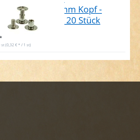
hschrauben - 9mm Kopf -
sing vernickelt - 20 Stück
t lieferbar
*
 st (0,32 € * / 1 st)