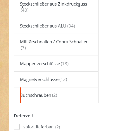
ENTER f
Steckschließer aus Zinkdruckguss
Optio
Chicagos
/ Buchsc
9mm K
Messing v
Steckschließer aus ALU
- 10 
Militärschnallen / Cobra Schnallen
Mappenverschlüsse
Magnetverschlüsse
Buchschrauben
Lieferzeit
Lieferzeit
Chic
sofort lieferbar