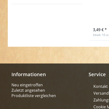
Buch
Messi
sofort l
3,49 € *
Inhalt: 10 st
Informationen
Service
Neu eingetroffen
Kontakt
Zuletzt angesehen
Versand
Produktliste vergleichen
Zahlung
Cookie 