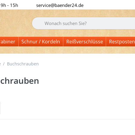
 9h - 15h
service@baender24.de
Geben Sie einen Suchbegriff ein. Während Sie tipp
rabiner
Schnur / Kordeln
Reißverschlüsse
Restposten
e
Buchschrauben
schrauben
nisse:
en Sie
Drü