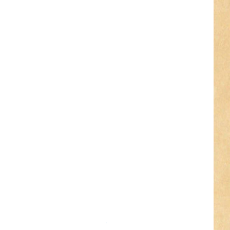
 für mehr
ionen zu
oschrauben
schrauben -
 Kopf -
g vernickelt
20 Stück
cagoschrauben /