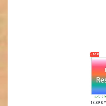
− 10 %
Rest
Gurt
vers
Refle
sofort l
18,89 € *