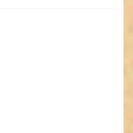
ken Sie
 für mehr
onen zu
ostenbox
 breites
urtband
m stark,
m - 7
chiedene
ben mit
orstreifen
(UV)