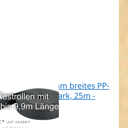
tpostenbox 20mm breites PP-
tband 1,4mm stark, 25m -
hrazit (UV)
 auf Lager
€ *
UVP:
13,19 € *