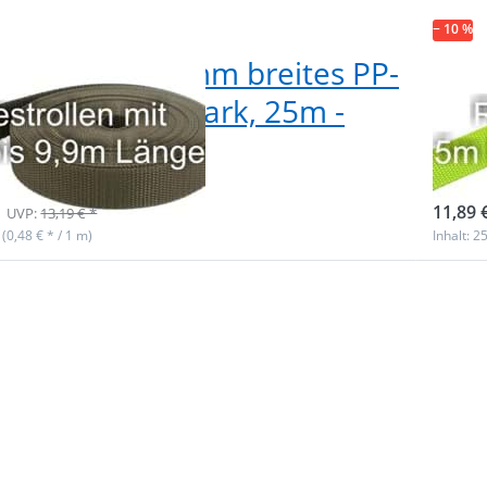
− 10 %
postenbox 20mm breites PP-
Res
band 1,4mm stark, 25m -
Gur
 (UV)
lim
f Lager
Nicht
11,89 
UVP:
13,19 € *
 (0,48 € * / 1 m)
Inhalt: 2
n Sie
Drüc
r mehr
ENTER
en zu
Opti
tenbox
Restp
eites
20mm
tband
PP-G
tark,
1,4m
- 6
25m - 
edene
Reflekt
 mit
streifen
)