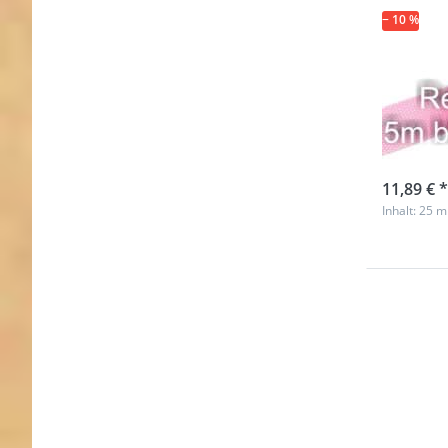
− 10 %
Rest
Gurt
rosa 
Nicht au
11,89 € *
Inhalt: 25 m
Drücken
ENTER 
meh
Optione
Restpost
20mm br
PP-Gurt
1,4mm s
25m - lil