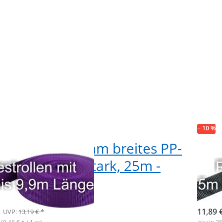
− 10 %
postenbox 20mm breites PP-
Res
band, 1,4mm stark, 25m -
Gur
UV)
ant
f Lager
Nicht
11,89 
UVP:
13,19 € *