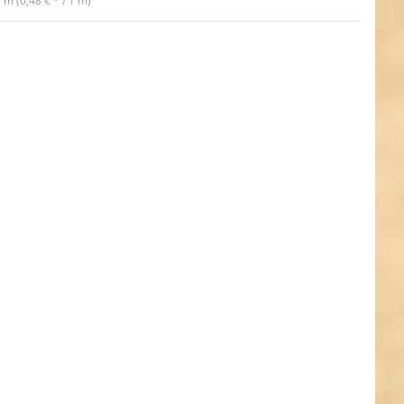
5 m (0,48 € * / 1 m)
ken Sie
ER für
ehr
onen zu
stenbox
breites
rtband
 stark,
 türkis
UV)