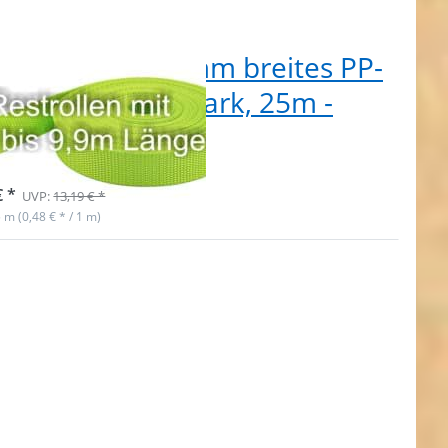
tpostenbox 20mm breites PP-
tband 1,4mm stark, 25m -
one (UV)
 auf Lager
€ *
UVP:
13,19 € *
5 m (0,48 € * / 1 m)
ken Sie
 für mehr
onen zu
ostenbox
 breites
urtband
m stark,
petrol mit
orstreifen
(UV)