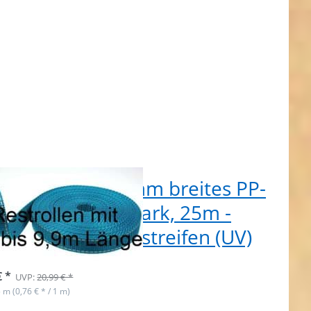
tpostenbox 20mm breites PP-
tband 1,4mm stark, 25m -
rol mit Reflektorstreifen (UV)
t lieferbar
€ *
UVP:
20,99 € *
5 m (0,76 € * / 1 m)