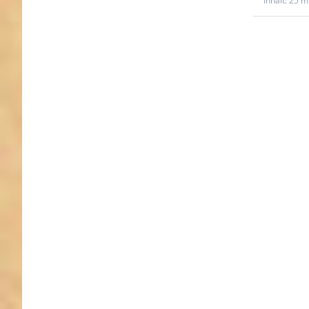
Inhalt: 25 m
Drücke
ENTER fü
Option
Restpos
20mm br
PP-Gur
1,4mm s
25m - s
mi
Reflektor
(UV