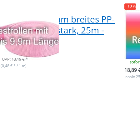
− 10 %
postenbox 20mm breites PP-
Res
band - 1,4mm stark, 25m -
Gur
(UV)
ver
Ref
f Lager
UVP:
13,19 € *
sofor
 (0,48 € * / 1 m)
18,89 
Inhalt: 2
 Sie
Drüc
für
ENT
r
m
n zu
Opti
enbox
Restpo
eites
20mm 
band,
PP-Gu
tark,
1,4mm
a (UV)
25m - 
(