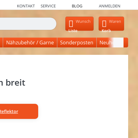
KONTAKT
SERVICE
BLOG
ANMELDEN
en, erscheinen automatisch erste Ergebnisse. Drücken Sie die Ein
Wunsch
Waren
Liste
Korb
Nähzubehör / Garne
Sonderposten
Neuheiten
 breit
Reflektor