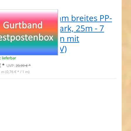
tpostenbox 20mm breites PP-
tband 1,4mm stark, 25m - 7
schiedene Farben mit
lektorstreifen (UV)
t lieferbar
€ *
UVP:
20,99 € *
5 m (0,76 € * / 1 m)
ken Sie
ER für
ehr
onen zu
stenbox
breites
rtband
 stark,
anthrazit
UV)