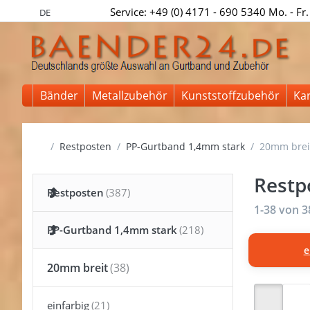
Service: +49 (0) 4171 - 690 5340 Mo. - Fr.
DE
Bänder
Metallzubehör
Kunststoffzubehör
Ka
Startseite
Restposten
PP-Gurtband 1,4mm stark
20mm brei
Restp
Restposten
Suchergeb
1-38
von
3
PP-Gurtband 1,4mm stark
e
20mm breit
einfarbig