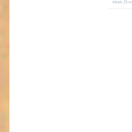
Inhalt: 25 m
Drücken
ENTER 
meh
Optione
Restpost
20mm br
PP-Gurtb
1,4mm s
25m - ros