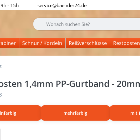
 9h - 15h
service@baender24.de
Geben Sie einen Suchbegriff ein. Während Sie tipp
rabiner
Schnur / Kordeln
Reißverschlüsse
Restposten
t
osten 1,4mm PP-Gurtband - 20mm
nisse:
8
infarbig
mehrfarbig
mit 