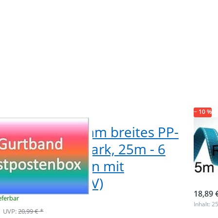
− 10 %
postenbox 20mm breites PP-
Res
band 1,4mm stark, 25m - 6
Gur
chiedene Farben mit
pet
ktorstreifen (UV)
sofor
18,89 
ieferbar
Inhalt: 2
UVP:
20,99 € *