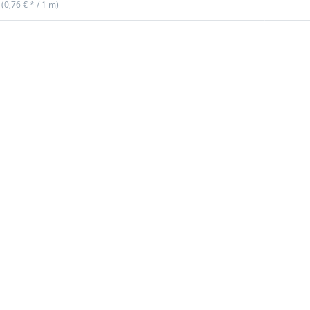
 (0,76 € * / 1 m)
 Sie
Drüc
für
ENTER
r
Opti
n zu
Restp
enbox
20mm
eites
PP-G
and -
1,4m
tark,
25
a (UV)
vers
Far
Reflekt