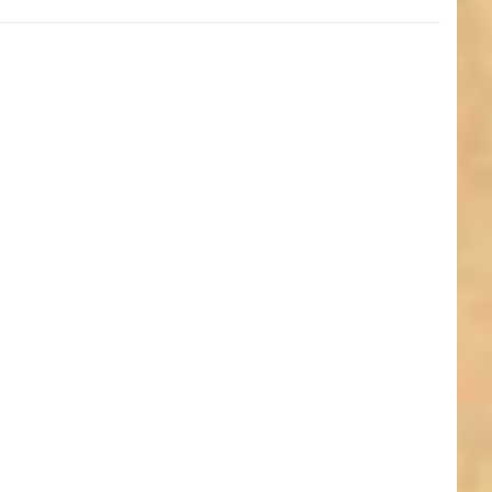
ken Sie
ER für
ehr
onen zu
stenbox
breites
rtband
 stark,
 limone
UV)