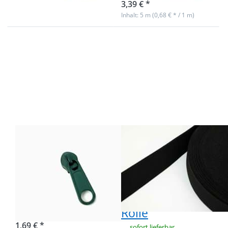
3,39 € *
Inhalt: 5 m (0,68 € * / 1 m)
Drücken Sie
Drücken Sie
ENTER für mehr
ENTER für
Optionen zu
mehr
Zipper für 5mm
Optionen zu
Reißverschlüsse,
21mm
Farbe:
breites
dunkelgrün - 10
Gummiband
Stück
/
Schuhgummi
- 1,4mm dick
- schwarz -
25m Rolle
Zipper für 5mm
21mm breites
Reißverschlüsse,
Gummiband /
Farbe:
Schuhgummi -
dunkelgrün - 10
1,4mm dick -
Stück
schwarz - 25m
Rolle
sofort lieferbar
1,69 € *
sofort lieferbar