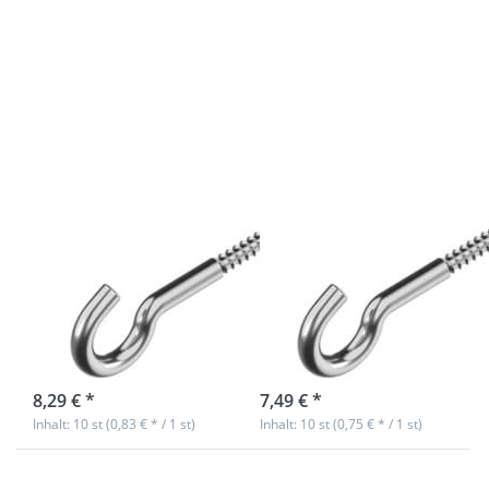
Drücken Sie
Drücken Sie
ENTER für
ENTER für
mehr
mehr
Optionen zu
Optionen zu
Schraubhaken
Schraubhaken
V2A Edelstahl
V2A Edelstahl
- Holzgewinde
- Holzgewinde
- 40x4mm - 10
- 35x3,5mm -
Stück
10 Stück
Schraubhaken
Schraubhaken
V2A Edelstahl -
V2A Edelstahl -
Holzgewinde -
Holzgewinde -
40x4mm - 10
35x3,5mm - 10
Stück
Stück
sofort lieferbar
sofort lieferbar
8,29 € *
7,49 € *
Inhalt: 10 st (0,83 € * / 1 st)
Inhalt: 10 st (0,75 € * / 1 st)
Drücken Sie
Drücken Sie