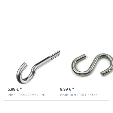
ENTER für
ENTER für
mehr
mehr
Optionen zu
Optionen zu
Schraubhaken
S-Haken V4A
V2A Edelstahl
Edelstahl -
- Holzgewinde
symmetrisch
- 30x3mm - 10
- 50x5mm -
Stück
10 Stück
Schraubhaken
S-Haken V4A
V2A Edelstahl -
Edelstahl -
Holzgewinde -
symmetrisch -
30x3mm - 10
50x5mm - 10
Stück
Stück
sofort lieferbar
sofort lieferbar
6,99 € *
9,99 € *
Inhalt: 10 st (0,70 € * / 1 st)
Inhalt: 10 st (1,00 € * / 1 st)
Drücken Sie
Drücken Sie
ENTER für
ENTER für