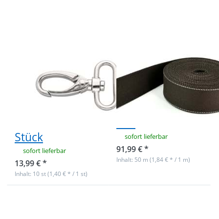
- 6cm lang -
aus
32mm
recyceltem
Durchlass -
Garn - 39mm
vernickelt - 10
breit -
Stück
dunkelbraun
627
Karabiner aus
50m Rolle
Zinkdruckguss -
Taschenb. - aus
6cm lang -
recyceltem Garn
32mm
- 39mm breit -
Durchlass -
dunkelbraun
vernickelt - 10
627
Stück
sofort lieferbar
91,99 € *
sofort lieferbar
Inhalt: 50 m (1,84 € * / 1 m)
13,99 € *
Inhalt: 10 st (1,40 € * / 1 st)
Drücken Sie
Drücken Sie
ENTER für
ENTER für
mehr
mehr