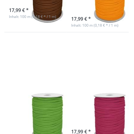
dunkelgelb
sofort lieferbar
17,99 € *
sofort lieferbar
Inhalt: 100 m (0,18 € * / 1 m)
17,99 € *
Inhalt: 100 m (0,18 € * / 1 m)
Drücken Sie
Drücken Sie
ENTER für mehr
ENTER für mehr
Optionen zu
Optionen zu
6mm
6mm
Polyesterschnur
Polyesterschnur
- 100m -
- 100m - pink
apfelgrün
6mm
6mm
Polyesterschnur
Polyesterschnur
- 100m -
- 100m - pink
apfelgrün
sofort lieferbar
17,99 € *
Nicht auf Lager