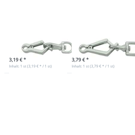
Zangenhaken
Zangenhaken
69mm - Stahl
95mm - Stahl
verchromt - 1
verchromt - 1
Stück
Stück
sofort lieferbar
sofort lieferbar
3,19 € *
3,79 € *
Inhalt: 1 st (3,19 € * / 1 st)
Inhalt: 1 st (3,79 € * / 1 st)
Drücken Sie
Drücken Sie
ENTER für
ENTER für
mehr
mehr
Optionen zu
Optionen zu
Zangenhaken
Karabiner aus
126mm -
Zinkdruckguss
Stahl
- 6cm lang -
verchromt - 1
32mm
Stück
Durchlass -
silber matt - 1
Stück