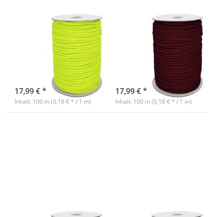
6mm
6mm
Polyesterschnur
Polyesterschnur
- 100m -
- 100m -
neongelb
bordeaux
sofort lieferbar
Nicht auf Lager
17,99 € *
17,99 € *
Inhalt: 100 m (0,18 € * / 1 m)
Inhalt: 100 m (0,18 € * / 1 m)
Drücken Sie
Drücken Sie
ENTER für mehr
ENTER für mehr
Optionen zu
Optionen zu
6mm
6mm
Polyesterschnur
Polyesterschnur
- 100m - beige
- 100m -
dunkelbeige