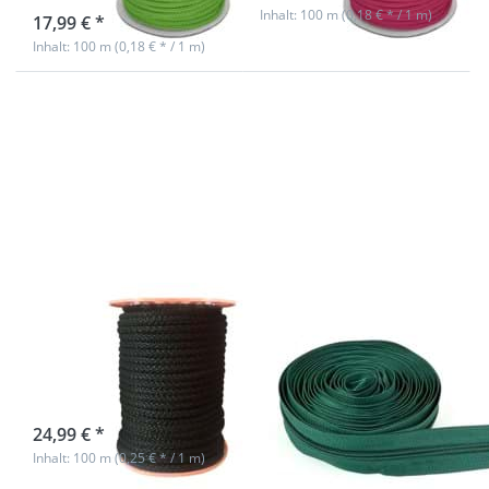
Inhalt: 100 m (0,18 € * / 1 m)
17,99 € *
Inhalt: 100 m (0,18 € * / 1 m)
Drücken
Drücken Sie
Sie
ENTER für
ENTER
mehr
für mehr
Optionen zu
Optionen
5m
zu 8mm
Reißverschluss,
PP
5mm Schiene,
Schnur -
Farbe:
100m -
Dunkelgrün
schwarz
8mm PP Schnur
5m
- 100m -
Reißverschluss,
schwarz
5mm Schiene,
Farbe:
sofort lieferbar
Dunkelgrün
24,99 € *
Inhalt: 100 m (0,25 € * / 1 m)
sofort lieferbar