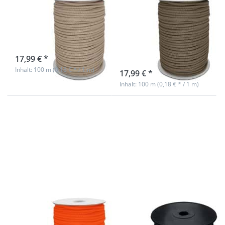
6mm
6mm
Polyesterschnur
Polyesterschnur
- 100m - beige
- 100m -
dunkelbeige
sofort lieferbar
17,99 € *
sofort lieferbar
Inhalt: 100 m (0,18 € * / 1 m)
17,99 € *
Inhalt: 100 m (0,18 € * / 1 m)
Drücken Sie
Drücken Sie
ENTER für mehr
ENTER für mehr
Optionen zu
Optionen zu
6mm
6mm
Polyesterschnur
Polyesterschnur
- 100m -
- 100m -
neonorange
schwarz
6mm
6mm
Polyesterschnur
Polyesterschnur