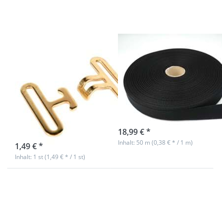
aus
Baumwolle
- 30mm
breit -
schwarz
Deckengurtverschluss
50m Rolle
aus Stahl -
Köperband aus
vermessingt -
Baumwolle -
50mm
30mm breit -
Durchlass - 2-
schwarz
teilig
sofort lieferbar
18,99 € *
sofort lieferbar
Inhalt: 50 m (0,38 € * / 1 m)
1,49 € *
Inhalt: 1 st (1,49 € * / 1 st)
Drücken Sie
Drücken Sie
ENTER für mehr
ENTER für
Optionen zu
mehr
Zipper für 3mm
Optionen zu
Reißverschlüsse,
5m
Farbe: pink - 10
Reißverschluss,