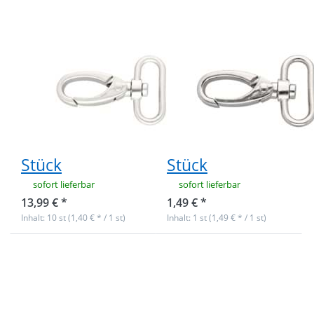
silber matt -
vernickelt- 1
10 Stück
Stück
Karabiner aus
Karabiner aus
Zinkdruckguss -
Zinkdruckguss -
6cm lang -
6cm lang -
32mm
32mm
Durchlass -
Durchlass -
silber matt - 10
vernickelt- 1
Stück
Stück
sofort lieferbar
sofort lieferbar
13,99 € *
1,49 € *
Inhalt: 10 st (1,40 € * / 1 st)
Inhalt: 1 st (1,49 € * / 1 st)
Drücken Sie
Drücken Sie
ENTER für
ENTER für
mehr
mehr
Optionen zu
Optionen zu
Karabiner aus
50m Rolle
Zinkdruckguss
Taschenb. -