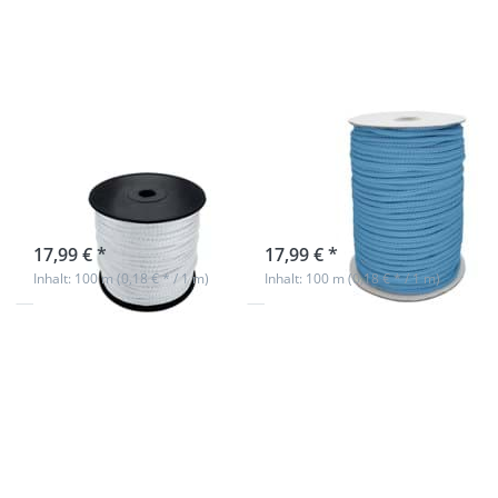
- 100m - weiß
- 100m - blau
6mm
6mm
Polyesterschnur
Polyesterschnur
- 100m - weiß
- 100m - blau
sofort lieferbar
sofort lieferbar
17,99 € *
17,99 € *
Inhalt: 100 m (0,18 € * / 1 m)
Inhalt: 100 m (0,18 € * / 1 m)
Drücken Sie
Drücken Sie
ENTER für mehr
ENTER für mehr
Optionen zu
Optionen zu
6mm
6mm
Polyesterschnur
Polyesterschnur
- 100m -
- 100m -
neongelb
bordeaux