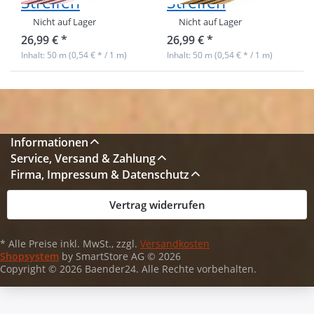
Streifen
Streifen
Nicht auf Lager
Nicht auf Lager
26,99 € *
26,99 € *
Inhalt: 50 m (0,54 € * / 1 m)
Inhalt: 50 m (0,54 € * / 1 m)
Informationen
Service, Versand & Zahlung
Firma, Impressum & Datenschutz
Vertrag widerrufen
* Alle Preise inkl. MwSt., zzgl.
Versandkosten
Shopsystem
by SmartStore AG © 2026
Copyright © 2026 Baender24. Alle Rechte vorbehalten.