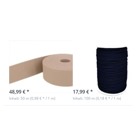
mehr
Optionen zu
Optionen zu
6mm
50m
Polyesterschnur
Gürtelband /
- 100m -
Taschenband
dunkelblau
- 20mm breit
- Farbe:
Natur
50m Gürtelband
6mm
/ Taschenband -
Polyesterschnur
20mm breit -
- 100m -
Farbe: Natur
dunkelblau
sofort lieferbar
sofort lieferbar
48,99 € *
17,99 € *
Inhalt: 50 m (0,98 € * / 1 m)
Inhalt: 100 m (0,18 € * / 1 m)
Drücken Sie
Drücken Sie
ENTER für mehr
ENTER für mehr
Optionen zu
Optionen zu
6mm
6mm
Polyesterschnur
Polyesterschnur