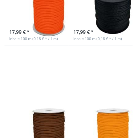
- 100m -
- 100m -
neonorange
schwarz
sofort lieferbar
sofort lieferbar
17,99 € *
17,99 € *
Inhalt: 100 m (0,18 € * / 1 m)
Inhalt: 100 m (0,18 € * / 1 m)
Drücken Sie
Drücken Sie
ENTER für mehr
ENTER für mehr
Optionen zu
Optionen zu
6mm
6mm
Polyesterschnur
Polyesterschnur
- 100m - braun
- 100m -
dunkelgelb
6mm
6mm
Polyesterschnur
Polyesterschnur
- 100m - braun
- 100m -