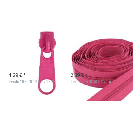
Stück
3mm Schiene,
Farbe: Pink
Zipper für 3mm
5m
Reißverschlüsse,
Reißverschluss,
Farbe: pink - 10
3mm Schiene,
Stück
Farbe: Pink
Nicht auf Lager
sofort lieferbar
1,29 € *
2,89 € *
Inhalt: 10 st (0,13 € * / 1 st)
Inhalt: 5 m (0,58 € * / 1 m)
Drücken Sie
Drücken Sie
ENTER für
ENTER für mehr
mehr
Optionen zu
Optionen zu
38mm Rundring
Volumenvlies
(Innenmaß) -
270 Cotton
mit
Mix 80/20
Federverschluss
vlieseline -
- schwarz matt-