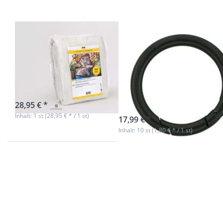
Twin Size
10 Stück
Volumenvlies
38mm Rundring
270 Cotton Mix
(Innenmaß) - mit
80/20 vlieseline
Federverschluss
- Twin Size
- schwarz matt-
10 Stück
sofort lieferbar
28,95 € *
sofort lieferbar
Inhalt: 1 st (28,95 € * / 1 st)
17,99 € *
Inhalt: 10 st (1,80 € * / 1 st)
Drücken Sie
Drücken Sie
ENTER für
ENTER für
mehr
mehr
Optionen zu
Optionen zu
Zangenhaken
Zangenhaken
69mm - Stahl
95mm - Stahl
verchromt - 1
verchromt - 1
Stück
Stück