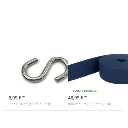
mehr
mehr
Optionen zu
Optionen zu
S-Haken V4A
50m
Edelstahl -
Gürtelband /
symmetrisch
Taschenband
- 40x4mm -
- 20mm breit
10 Stück
- Farbe:
Dunkelblau
S-Haken V4A
50m Gürtelband
Edelstahl -
/ Taschenband -
symmetrisch -
20mm breit -
40x4mm - 10
Farbe:
Stück
Dunkelblau
sofort lieferbar
sofort lieferbar
8,99 € *
48,99 € *
Inhalt: 10 st (0,90 € * / 1 st)
Inhalt: 50 m (0,98 € * / 1 m)
Drücken Sie
Drücken Sie
ENTER für
ENTER für mehr