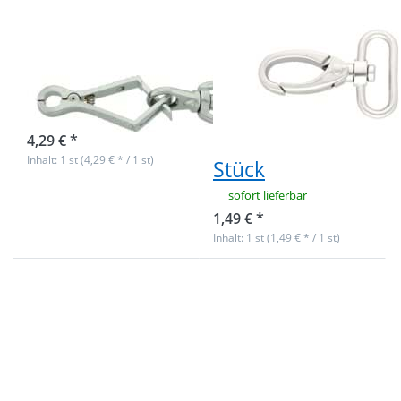
Zangenhaken
Karabiner aus
126mm - Stahl
Zinkdruckguss -
verchromt - 1
6cm lang -
Stück
32mm
Durchlass -
Nicht auf Lager
silber matt - 1
4,29 € *
Inhalt: 1 st (4,29 € * / 1 st)
Stück
sofort lieferbar
1,49 € *
Inhalt: 1 st (1,49 € * / 1 st)
Drücken Sie
Drücken Sie
ENTER für
ENTER für
mehr
mehr
Optionen zu
Optionen zu
Karabiner aus
Karabiner aus
Zinkdruckguss
Zinkdruckguss
- 6cm lang -
- 6cm lang -
32mm
32mm
Durchlass -
Durchlass -