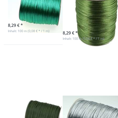
2mm stark -
2mm stark -
Farbe: grün
Farbe:
tannengrün
sofort lieferbar
8,29 € *
sofort lieferbar
Inhalt: 100 m (0,08 € * / 1 m)
8,29 € *
Inhalt: 100 m (0,08 € * / 1 m)
Drücken
Drücken
Sie ENTER
Sie ENTER
für mehr
für mehr
Optionen
Optionen
zu 100m
zu 100m
Rolle
Rolle
Satinkordel
Satinkordel
- 2mm
- 2mm
stark -
stark -
Farbe:
Farbe: grau
dunkelgrün
100m Rolle
100m Rolle
Satinkordel -
Satinkordel -
2mm stark -
2mm stark -