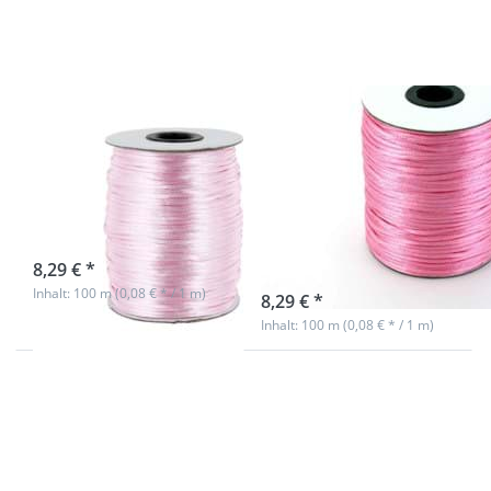
Satinkordel
Satinkordel
- 2mm
- 2mm
stark -
stark -
Farbe: rosa
Farbe:
dunkelrosa
100m Rolle
100m Rolle
Satinkordel -
Satinkordel -
2mm stark -
2mm stark -
Farbe: rosa
Farbe:
dunkelrosa
sofort lieferbar
8,29 € *
sofort lieferbar
Inhalt: 100 m (0,08 € * / 1 m)
8,29 € *
Inhalt: 100 m (0,08 € * / 1 m)
Drücken
Drücken
Sie ENTER
Sie ENTER
für mehr
für mehr
Optionen
Optionen
zu 100m
zu 100m
Rolle
Rolle
Satinkordel
Satinkordel