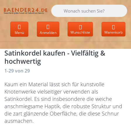
Geben Sie einen Suchbegriff ein. Währen
Wunschliste
Warenkorb
Menü
Anmelden
Satinkordel kaufen - Vielfältig &
hochwertig
Suchergebnisse:
1-29
von
29
Kaum ein Material lässt sich für kunstvolle
Knotenwerke vielseitiger verwenden als
Satinkordel. Es sind insbesondere die weiche
anschmiegsame Haptik, die robuste Struktur und
die zart glänzende Oberfläche, die diese Schnur
ausmachen.