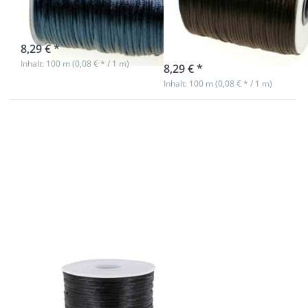
Farbe: graphit
Farbe:
dunkelbraun
sofort lieferbar
8,29 € *
sofort lieferbar
Inhalt: 100 m (0,08 € * / 1 m)
8,29 € *
Inhalt: 100 m (0,08 € * / 1 m)
Drücken
Sie ENTER
für mehr
Optionen
zu 90m
Rolle
Satinkordel
- 2mm
stark -
Farbe:
schwarz
90m Rolle
Satinkordel -
2mm stark -