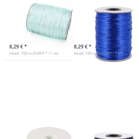
100m Rolle
100m Rolle
Satinkordel -
Satinkordel -
2mm stark -
2mm stark -
Farbe: eisblau
Farbe: blau
sofort lieferbar
sofort lieferbar
8,29 € *
8,29 € *
Inhalt: 100 m (0,08 € * / 1 m)
Inhalt: 100 m (0,08 € * / 1 m)
Drücken
Drücken
Sie ENTER
Sie ENTER
für mehr
für mehr
Optionen
Optionen
zu 100m
zu 100m
Rolle
Rolle
Satinkordel
Satinkordel
- 2mm
- 2mm
stark -
stark -
Farbe:
Farbe:
grünlimone
dunkelblau
100m Rolle
100m Rolle
Satinkordel -
Satinkordel -