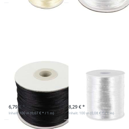
Drücken
Drücken
Sie ENTER
Sie ENTER
für mehr
für mehr
Optionen
Optionen
zu 100m
zu 100m
Rolle
Rolle
Satinkordel
Satinkordel
- 1mm
- 2mm
stark -
stark -
Farbe:
Farbe: weiß
schwarz
100m Rolle
100m Rolle
Satinkordel -
Satinkordel -
1mm stark -
2mm stark -
Farbe: schwarz
Farbe: weiß
sofort lieferbar
sofort lieferbar
6,79 € *
8,29 € *
Inhalt: 100 m (0,07 € * / 1 m)
Inhalt: 100 m (0,08 € * / 1 m)
Drücken
Drücken