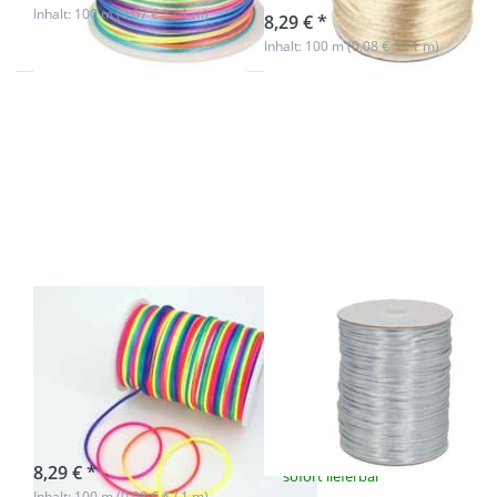
Inhalt: 100 m (0,07 € * / 1 m)
8,29 € *
Inhalt: 100 m (0,08 € * / 1 m)
Drücken
Drücken
Sie ENTER
Sie ENTER
für mehr
für mehr
Optionen
Optionen
zu 100m
zu 100m
Rolle
Rolle
Satinkordel
Satinkordel
- 2mm
- 2mm
stark -
stark -
Farbe:
Farbe:
bunt
silbergrau
100m Rolle
100m Rolle
Satinkordel -
Satinkordel -
2mm stark -
2mm stark -
Farbe: bunt
Farbe:
silbergrau
sofort lieferbar
8,29 € *
sofort lieferbar
Inhalt: 100 m (0,08 € * / 1 m)