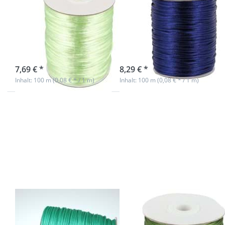
2mm stark -
2mm stark -
Farbe:
Farbe:
grünlimone
dunkelblau
sofort lieferbar
sofort lieferbar
7,69 € *
8,29 € *
Inhalt: 100 m (0,08 € * / 1 m)
Inhalt: 100 m (0,08 € * / 1 m)
Drücken
Drücken Sie
Sie ENTER
ENTER für
für mehr
mehr
Optionen
Optionen
zu 100m
zu 100m
Rolle
Rolle
Satinkordel
Satinkordel
- 2mm
- 2mm stark
stark -
- Farbe:
Farbe: grün
tannengrün
100m Rolle
100m Rolle
Satinkordel -
Satinkordel -