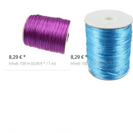
türkis
100m Rolle
100m Rolle
Satinkordel -
Satinkordel -
2mm stark -
2mm stark -
Farbe: lila
Farbe: türkis
sofort lieferbar
sofort lieferbar
8,29 € *
8,29 € *
Inhalt: 100 m (0,08 € * / 1 m)
Inhalt: 100 m (0,08 € * / 1 m)
Drücken
Drücken
Sie ENTER
Sie ENTER
für mehr
für mehr
Optionen
Optionen
zu 100m
zu 100m
Rolle
Rolle
Satinkordel
Satinkordel
- 2mm
- 2mm
stark -
stark -
Farbe:
Farbe: blau
eisblau