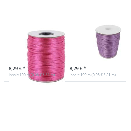
- 2mm
- 2mm
stark -
stark -
Farbe: pink
Farbe:
flieder
100m Rolle
100m Rolle
Satinkordel -
Satinkordel -
2mm stark -
2mm stark -
Farbe: pink
Farbe: flieder
sofort lieferbar
sofort lieferbar
8,29 € *
8,29 € *
Inhalt: 100 m (0,08 € * / 1 m)
Inhalt: 100 m (0,08 € * / 1 m)
Drücken
Drücken
Sie ENTER
Sie ENTER
für mehr
für mehr
Optionen
Optionen
zu 100m
zu 100m
Rolle
Rolle
Satinkordel
Satinkordel
- 2mm
- 2mm
stark -
stark -
Farbe: lila
Farbe: