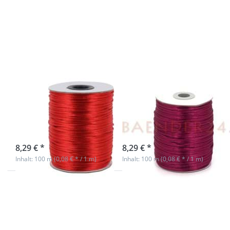
Optionen
Optionen
zu 100m
zu 100m
Rolle
Rolle
Satinkordel
Satinkordel
- 2mm
- 2mm
stark -
stark -
Farbe: rot
Farbe:
weinrot
100m Rolle
100m Rolle
Satinkordel -
Satinkordel -
2mm stark -
2mm stark -
Farbe: rot
Farbe: weinrot
sofort lieferbar
sofort lieferbar
8,29 € *
8,29 € *
Inhalt: 100 m (0,08 € * / 1 m)
Inhalt: 100 m (0,08 € * / 1 m)
Drücken
Drücken
Sie ENTER
Sie ENTER
für mehr
für mehr
Optionen
Optionen
zu 100m
zu 100m
Rolle
Rolle