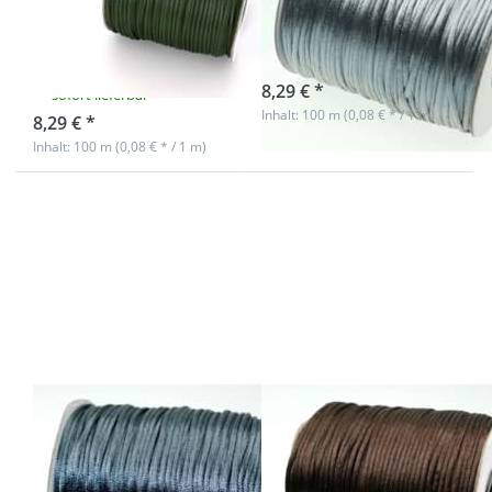
Farbe:
Farbe: grau
dunkelgrün
sofort lieferbar
8,29 € *
sofort lieferbar
Inhalt: 100 m (0,08 € * / 1 m)
8,29 € *
Inhalt: 100 m (0,08 € * / 1 m)
Drücken
Drücken Sie
Sie ENTER
ENTER für
für mehr
mehr
Optionen
Optionen zu
zu 100m
100m Rolle
Rolle
Satinkordel -
Satinkordel
2mm stark -
- 2mm
Farbe:
stark -
dunkelbraun
Farbe:
graphit
100m Rolle
100m Rolle
Satinkordel -
Satinkordel -
2mm stark -
2mm stark -