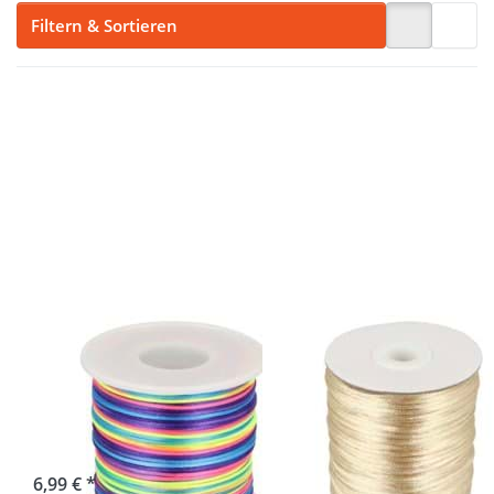
Filtern & Sortieren
Drücken
Drücken
Sie ENTER
Sie ENTER
für mehr
für mehr
Optionen
Optionen
zu 100m
zu 100m
Rolle
Rolle
Satinkordel
Satinkordel
- 1mm
- 2mm
stark -
stark -
Farbe:
Farbe:
bunt
dunkel
creme
100m Rolle
100m Rolle
Satinkordel -
Satinkordel -
1mm stark -
2mm stark -
Farbe: bunt
Farbe: dunkel
creme
sofort lieferbar
6,99 € *
sofort lieferbar