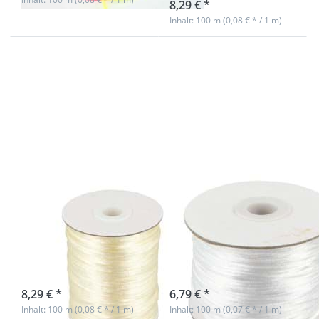
8,29 € *
Inhalt: 100 m (0,08 € * / 1 m)
Drücken
Drücken
Sie ENTER
Sie ENTER
für mehr
für mehr
Optionen
Optionen
zu 100m
zu 100m
Rolle
Rolle
Satinkordel
Satinkordel
- 2mm
- 1mm
stark -
stark -
Farbe:
Farbe: weiß
creme
100m Rolle
100m Rolle
Satinkordel -
Satinkordel -
2mm stark -
1mm stark -
Farbe: creme
Farbe: weiß
sofort lieferbar
sofort lieferbar
8,29 € *
6,79 € *
Inhalt: 100 m (0,08 € * / 1 m)
Inhalt: 100 m (0,07 € * / 1 m)