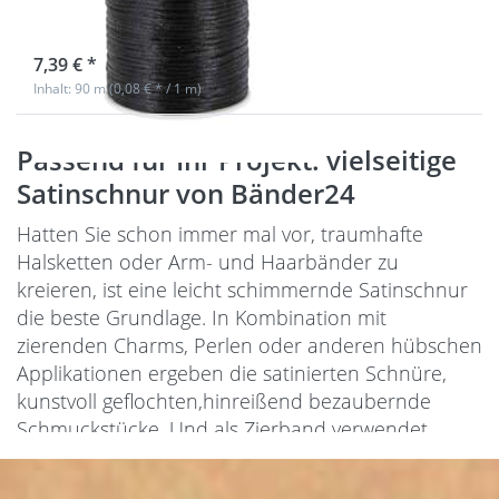
Farbe: schwarz
sofort lieferbar
7,39 € *
Inhalt: 90 m (0,08 € * / 1 m)
Passend für Ihr Projekt: vielseitige
Satinschnur von Bänder24
Hatten Sie schon immer mal vor, traumhafte
Halsketten oder Arm- und Haarbänder zu
kreieren, ist eine leicht schimmernde Satinschnur
die beste Grundlage. In Kombination mit
zierenden Charms, Perlen oder anderen hübschen
Applikationen ergeben die satinierten Schnüre,
kunstvoll geflochten,hinreißend bezaubernde
Schmuckstücke. Und als Zierband verwendet,
verpassen die filigranen Bänder festlichen
Dekorationen, Blumensträußen und