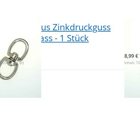
elwirbel aus Zinkdruckguss
Dop
mm Durchlass - 1 Stück
- 2
ieferbar
Nicht
8,99 € 
(1,09 € * / 1 st)
Inhalt: 10
 Sie
Drück
für
ENTE
r
m
n zu
Optio
3
rbel
Doppe
a
guss,
Zinkdr
, für
vernick
eites
20mm 
Stück
Band
St