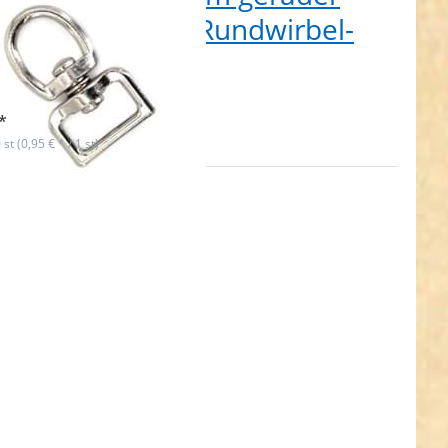
chlass x 20mm Rundwirbel-
Stück
 auf Lager
*
 st (0,95 € * / 1 st)
en Sie
R für
hr
nen zu
wirbel
elstahl
3mm
lass -
tück