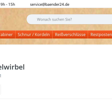
 9h - 15h
service@baender24.de
Geben Sie einen Suchbegriff ein. Während Sie tipp
rabiner
Schnur / Kordeln
Reißverschlüsse
Restposten
lwirbel
nisse:
1
Sie
Drück