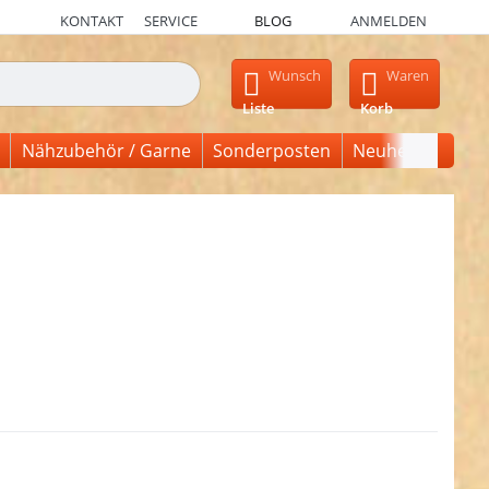
KONTAKT
SERVICE
BLOG
ANMELDEN
en, erscheinen automatisch erste Ergebnisse. Drücken Sie die Ein
Wunsch
Waren
Liste
Korb
Nähzubehör / Garne
Sonderposten
Neuheiten
en Sie