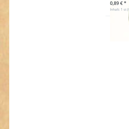
0,89 € *
Inhalt: 1 st 
Drücken
ENTER 
meh
Optione
Doppelwi
aus
Zinkdruc
- 20m
Durchlass
Stüc