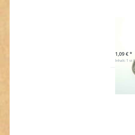
Dopp
- 20
sofort l
1,09 € *
Inhalt: 1 st 
Drücken
ENTER 
meh
Optione
3/4"
Doppelwi
aus
Zinkdruck
vernickelt
20mm br
Band - 1 