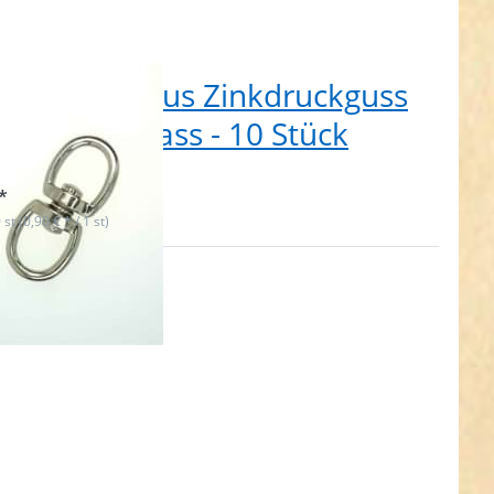
pelwirbel aus Zinkdruckguss
0mm Durchlass - 10 Stück
 auf Lager
*
 st (0,90 € * / 1 st)
en Sie
R für
ehr
nen zu
/4"
lwirbel
us
uckguss,
elt, für
breites
 - 10
ück