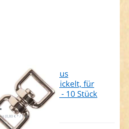
" Doppelwirbel aus
kdruckguss, vernickelt, für
m breites Band - 10 Stück
 auf Lager
*
 st (0,80 € * / 1 st)