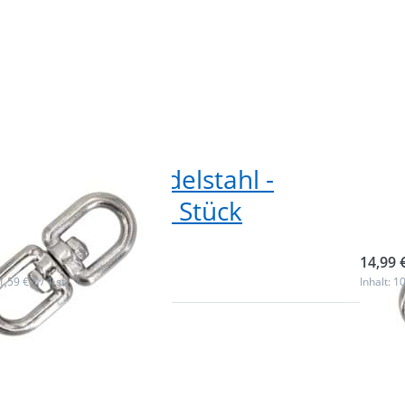
lwirbel aus Edelstahl -
Dop
 Durchlass - 1 Stück
13m
ieferbar
Nicht
14,99 
(1,59 € * / 1 st)
Inhalt: 10
 Sie
Drück
für
ENTE
r
m
n zu
Optio
rbel
Doppe
a