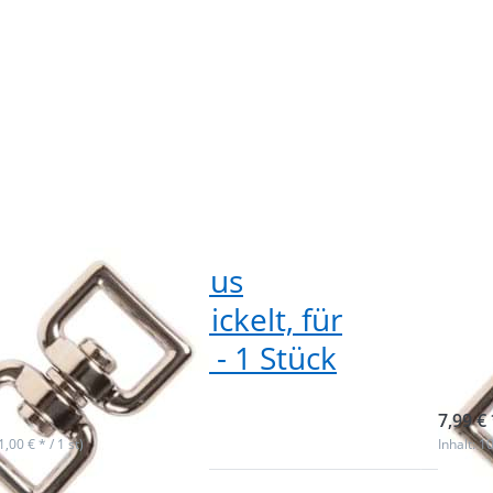
 Doppelwirbel aus
3/4
ruckguss, vernickelt, für
Zin
 breites Band - 1 Stück
20m
f Lager
Nicht
7,99 € 
(1,00 € * / 1 st)
Inhalt: 10