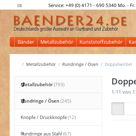
Service: +49 (0) 4171 - 690 5340 Mo. - Fr.
DE
Bänder
Metallzubehör
Kunststoffzubehör
Ka
Startseite
Metallzubehör
Rundringe / Ösen
Doppelwirbel
Doppe
Metallzubehör
Suchergeb
1-11
von
1
Rundringe / Ösen
Knöpfe / Druckknöpfe
Rundringe aus Stahl
Drücken 