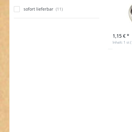
Durc
sofort lieferbar
Stüc
Nicht au
1,15 € *
Inhalt: 1 st 
Drücken 
ENTER f
mehr
Optionen
Doppelwi
aus Edels
- 13m
Durchlass 
Stück