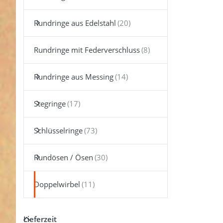
ENTER f
mehr
Optionen
Rundringe aus Edelstahl
Doppelwi
- 25m
gerade
Rundringe mit Federverschluss
Durchlas
20m
Rundwirb
1 Stüc
Rundringe aus Messing
Stegringe
Schlüsselringe
Rundösen / Ösen
Doppelwirbel
Lieferzeit
Dopp
Lieferzeit