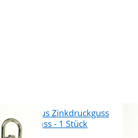
kguss
Zinkdr
m
- 
 - 1
Durchl
k
St
elwirbel aus Zinkdruckguss
Dop
mm Durchlass - 1 Stück
- 1
ieferbar
sofor