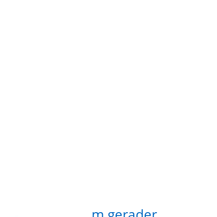
ür
ENTE
me
 zu
Optio
rbel
Doppel
m
- 2
r
ger
s x
Durch
m
20
el-
Rundw
k
10 S
elwirbel - 25mm gerader
Dop