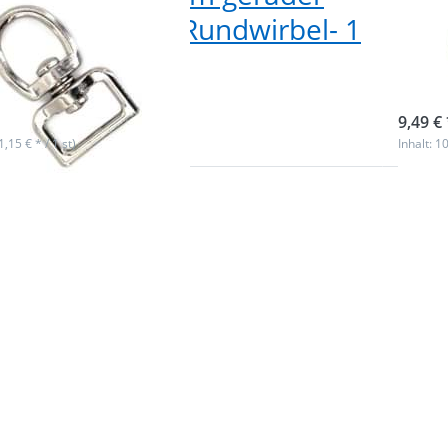
hlass x 20mm Rundwirbel- 1
Dur
k
10 
f Lager
Nicht
9,49 € 
(1,15 € * / 1 st)
Inhalt: 10
Sie
Drück
ür
ENTE
me
 zu
Optio
rbel
Doppel
tahl
aus Ed
m
- 1
- 1
Durch
10 S