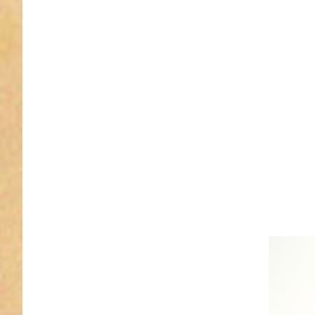
Zinkdruc
- 13m
Durchlass
Stüc
Dopp
- 13
sofort l