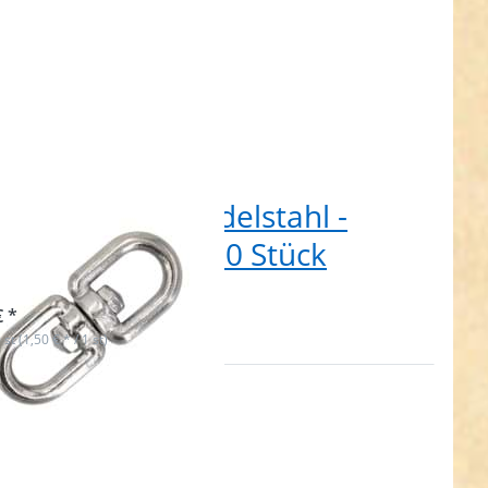
pelwirbel aus Edelstahl -
m Durchlass - 10 Stück
 auf Lager
€ *
 st (1,50 € * / 1 st)
en Sie
R für
ehr
nen zu
lwirbel
us