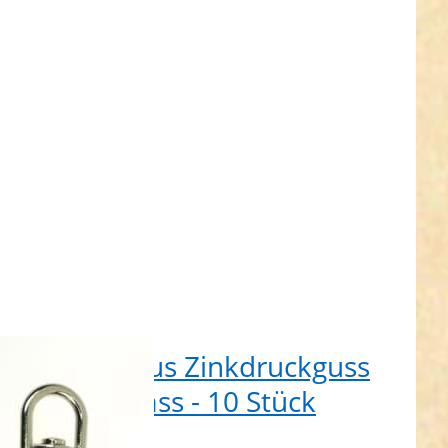
uckguss
13mm
ass - 10
ück
pelwirbel aus Zinkdruckguss
3mm Durchlass - 10 Stück
t lieferbar