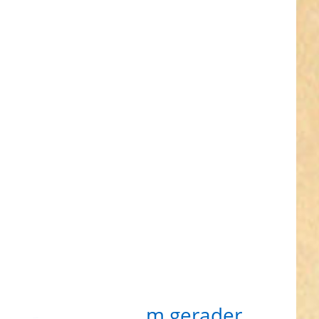
R für
hr
nen zu
wirbel
5mm
ader
lass x
mm
irbel-
tück
pelwirbel - 25mm gerader