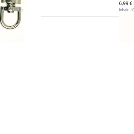
6,99 € 
(0,89 € * / 1 st)
Inhalt: 10
 Sie
Drück
für
ENTE
r
m
n zu
Optio
rbel
Doppe
a
kguss
Zinkdr
m
- 
 - 1
Durchl
k
St