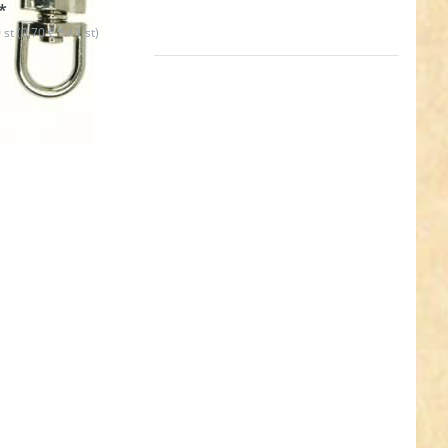
*
 st (0,70 € * / 1 st)
en Sie
R für
ehr
nen zu
lwirbel
us
uckguss
20mm
ass - 10
ück