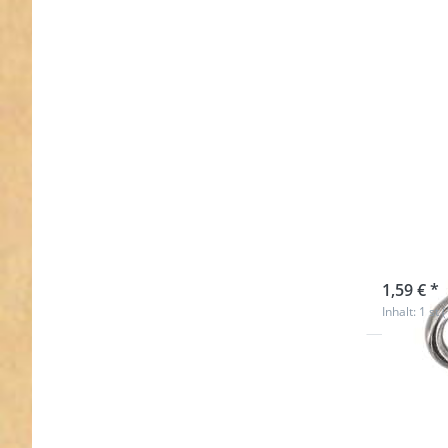
Doppe
13mm
sofort l
1,59 € *
Inhalt: 1 st 
Drücken
ENTER 
meh
Optione
Doppelwi
aus