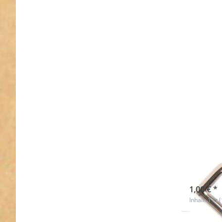
3/4"
Zinkd
20mm
Nicht au
1,00 € *
Inhalt: 1 st 