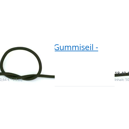
ummikordel / Gummiseil -
50m
dick - khaki
5mm
ieferbar
sofor
18,49 
(0,64 € * / 1 m)
Inhalt: 5
Sie
Drück
ür
ENTE
me
 zu
Optio
5
rdel
Gummi
il -
/ Gumm
k -
5mm d