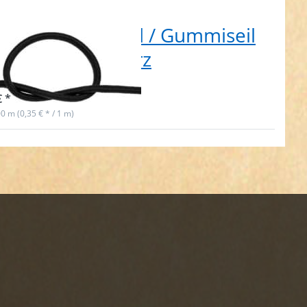
m Gummikordel / Gummiseil
mm dick - schwarz
t lieferbar
€ *
00 m (0,35 € * / 1 m)