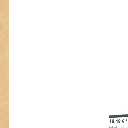
dunkelg
50m 
5mm 
sofort l
18,49 € *
Inhalt: 50 m