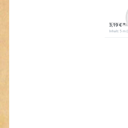
5mm 
sofort l
3,19 € *
Inhalt: 5 m 
Drücken 
ENTER f
mehr
Optionen
5m
Gummiko
/ Gummise
5mm dic
khaki