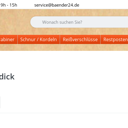
 9h - 15h
service@baender24.de
Geben Sie einen Suchbegriff ein. Während Sie tipp
rabiner
Schnur / Kordeln
Reißverschlüsse
Restposten
dick
nisse:
Sie
Drück