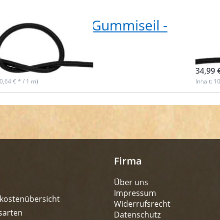
ummikordel / Gummiseil -
100
dick - schwarz
- 5
ieferbar
sofor
34,99 
(0,64 € * / 1 m)
Inhalt: 1
Firma
Über uns
Impressum
kostenübersicht
Widerrufsrecht
sarten
Datenschutz