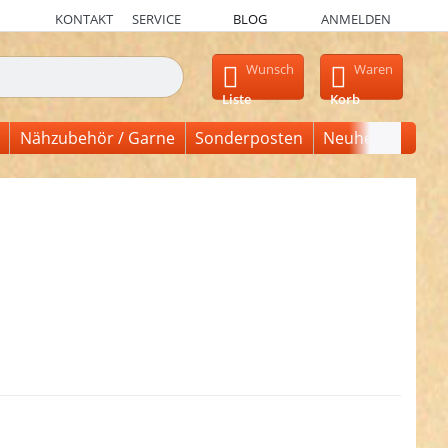
KONTAKT
SERVICE
BLOG
ANMELDEN
en, erscheinen automatisch erste Ergebnisse. Drücken Sie die Ein
Wunsch
Waren
Liste
Korb
Nähzubehör / Garne
Sonderposten
Neuheiten
en Sie