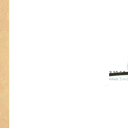
5m G
5mm 
sofort l
3,19 € *
Inhalt: 5 m 
Drücken 
ENTER f
mehr
Optionen
50m
Gummiko
/ Gummise
5mm dic