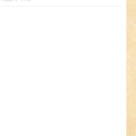
en Sie
R für
hr
nen zu
0m
kordel
iseil -
ick -
warz