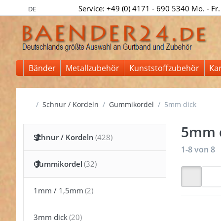
Service: +49 (0) 4171 - 690 5340 Mo. - Fr.
DE
Bänder
Metallzubehör
Kunststoffzubehör
Ka
Startseite
Schnur / Kordeln
Gummikordel
5mm dick
5mm 
Schnur / Kordeln
Suchergeb
1-8
von
8
Gummikordel
1mm / 1,5mm
3mm dick
Drücken 