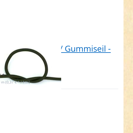
 Gummikordel / Gummiseil -
 dick - khaki
t lieferbar
€ *
0 m (0,37 € * / 1 m)
en Sie
R für
hr
nen zu
0m
kordel
iseil -
ick -