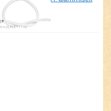
mm dick - weiß
t lieferbar
€ *
00 m (0,35 € * / 1 m)
en Sie
R für
hr
nen zu
0m
kordel
iseil -
ick -
aki