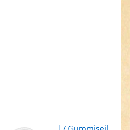
R für
hr
nen zu
0m
kordel
iseil -
ick -
iß
m Gummikordel / Gummiseil