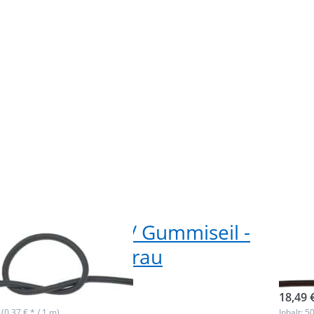
rau
dunke
Gummikordel / Gummiseil -
50m
dick - dunkelgrau
5mm
ieferbar
sofor
18,49 
 (0,37 € * / 1 m)
Inhalt: 5