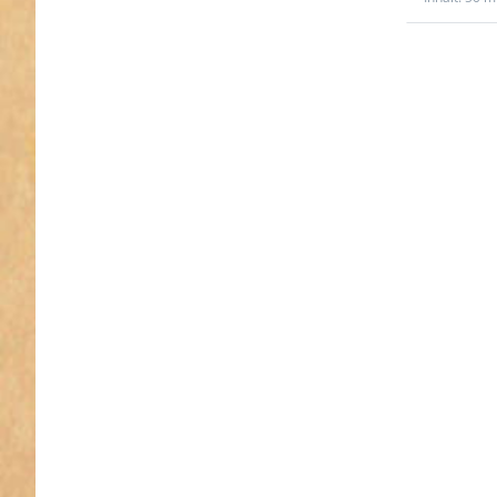
Drücken 
ENTER f
mehr
Optionen
5m
Gummiko
/ Gummise
5mm dic
schwa