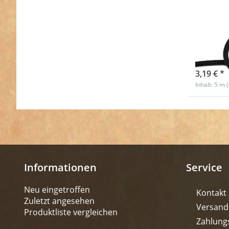
5m G
5mm 
sofort l
3,19 € *
Inhalt: 5 m 
Informationen
Service
Neu eingetroffen
Kontakt
Zuletzt angesehen
Versand
Produktliste vergleichen
Zahlung