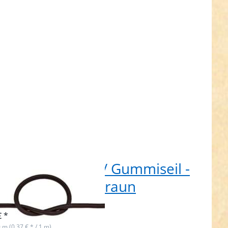
lbraun
 Gummikordel / Gummiseil -
 dick - dunkelbraun
t lieferbar
€ *
0 m (0,37 € * / 1 m)