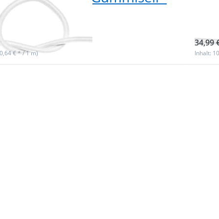
dick - weiß
- 5
ieferbar
sofor
34,99 
(0,64 € * / 1 m)
Inhalt: 1
Sie
Drück
ür
ENTE
me
 zu
Optio
5
rdel
Gummi
il -
/ Gumm
k -
5mm d
kh