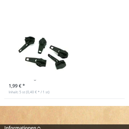
Reißverschlüsse,
Farbe: schwarz
580 - 5 Stück
Zipper für 5mm
YKK
Reißverschlüsse,
Farbe: schwarz
580 - 5 Stück
Nicht auf Lager
1,99 € *
Inhalt: 5 st (0,40 € * / 1 st)
Informationen