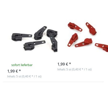
dunkelgrau 182
5 Stück
- 5 Stück
Zipper für 5mm
Zipper für 5mm
YKK
YKK
Reißverschlüsse,
Reißverschlüsse,
Farbe:
Farbe: rot 519 -
dunkelgrau 182
5 Stück
- 5 Stück
sofort lieferbar
1,99 € *
sofort lieferbar
Inhalt: 5 st (0,40 € * / 1 st)
1,99 € *
Inhalt: 5 st (0,40 € * / 1 st)
Drücken Sie
Drücken Sie
ENTER für mehr
ENTER für mehr
Optionen zu
Optionen zu
Zipper für 5mm
Zipper für 5mm
YKK
YKK
Reißverschlüsse,
Reißverschlüsse,