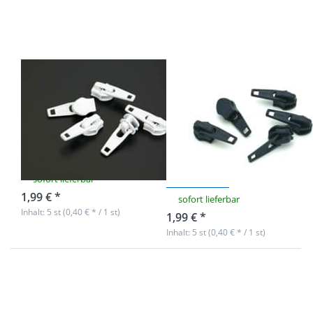
Farbe: weiß 501
Farbe:
- 5 Stück
dunkelblau 058 -
5 Stück
Zipper für 5mm
Zipper für 5mm
YKK
YKK
Reißverschlüsse,
Reißverschlüsse,
Farbe: weiß 501
Farbe:
- 5 Stück
dunkelblau 058
- 5 Stück
sofort lieferbar
1,99 € *
sofort lieferbar
Inhalt: 5 st (0,40 € * / 1 st)
1,99 € *
Inhalt: 5 st (0,40 € * / 1 st)
Drücken Sie
ENTER für mehr
Optionen zu
Zipper für 5mm
YKK