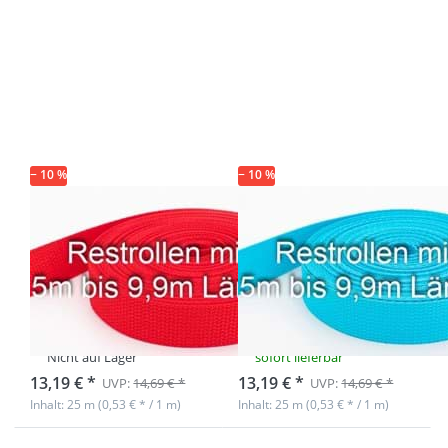
Drücken Sie
Drücken Sie
ENTER für
ENTER für
mehr
mehr
Optionen zu
Optionen zu
Restpostenbox
Restpostenbox
30mm breites
30mm breites
PP-Gurtband
PP-Gurtband
1,2mm stark,
1,2mm stark,
25m - rot (UV)
25m - türkis
(UV)
− 10 %
− 10 %
Restpostenbox
Restpostenbox
30mm breites
30mm breites
PP-Gurtband
PP-Gurtband
1,2mm stark,
1,2mm stark,
25m - rot (UV)
25m - türkis (UV)
Nicht auf Lager
sofort lieferbar
13,19 € *
13,19 € *
UVP:
14,69 € *
UVP:
14,69 € *
Inhalt: 25 m (0,53 € * / 1 m)
Inhalt: 25 m (0,53 € * / 1 m)