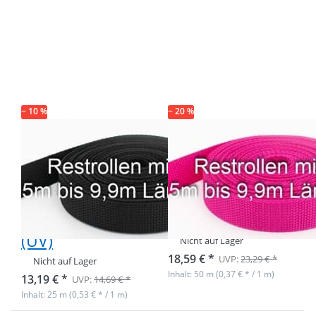
Drücken Sie
Drücken Sie
ENTER für
ENTER für
mehr
mehr
Optionen zu
Optionen zu
Restpostenbox
Restpostenbox
30mm breites
30mm breites
PP-Gurtband
PP-Gurtband
1,2mm stark,
1,2mm stark,
25m - schwarz
50m - pink (UV)
(UV)
− 10 %
− 20 %
Restpostenbox
Restpostenbox
30mm breites
30mm breites
PP-Gurtband
PP-Gurtband
1,2mm stark,
1,2mm stark,
25m - schwarz
50m - pink (UV)
(UV)
Nicht auf Lager
18,59 € *
UVP:
23,29 € *
Nicht auf Lager
Inhalt: 50 m (0,37 € * / 1 m)
13,19 € *
UVP:
14,69 € *
Inhalt: 25 m (0,53 € * / 1 m)