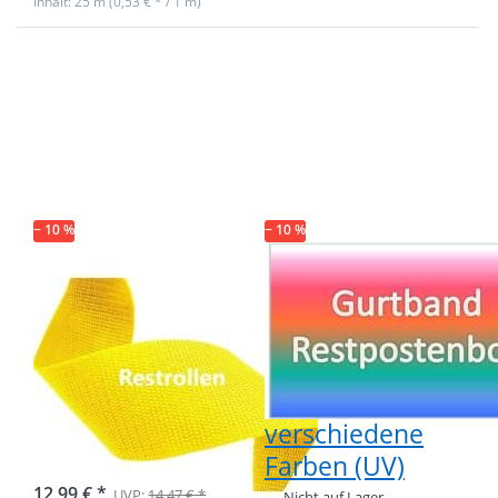
Inhalt: 25 m (0,53 € * / 1 m)
Drücken Sie
Drücken Sie
ENTER für
ENTER für
mehr
mehr
Optionen zu
Optionen zu
Restpostenbox
Restpostenbox
30mm breites
30mm breites
PES-Gurtband
PP-Gurtband
1,1mm stark,
1,2mm stark,
25m -
25m - 6
leuchtgelb
verschiedene
− 10 %
− 10 %
Farben (UV)
Restpostenbox
Restpostenbox
30mm breites
30mm breites
PES-Gurtband
PP-Gurtband
1,1mm stark,
1,2mm stark,
25m -
25m - 6
leuchtgelb
verschiedene
Farben (UV)
Nicht auf Lager
12,99 € *
UVP:
14,47 € *
Nicht auf Lager