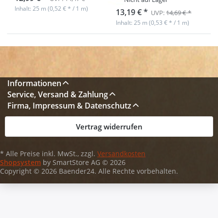
Inhalt: 25 m (0,52 € * / 1 m)
13,19 € *
UVP:
14,69 € *
Inhalt: 25 m (0,53 € * / 1 m)
Informationen
Service, Versand & Zahlung
Firma, Impressum & Datenschutz
Vertrag widerrufen
* Alle Preise inkl. MwSt., zzgl.
Versandkosten
Shopsystem
by SmartStore AG © 2026
Copyright © 2026 Baender24. Alle Rechte vorbehalten.