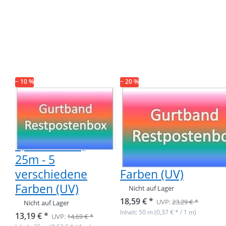
Drücken Sie
Drücken Sie
ENTER für
ENTER für
mehr
mehr
Optionen zu
Optionen zu
Restpostenbox
Restpostenbox
30mm breites
30mm breites
PP-Gurtband
PP-Gurtband,
1,2mm stark,
1,2mm, 50m - 8
25m - 5
verschiedene
verschiedene
Farben (UV)
− 10 %
Farben (UV)
− 20 %
Restpostenbox
Restpostenbox
30mm breites
30mm breites
PP-Gurtband
PP-Gurtband,
1,2mm stark,
1,2mm, 50m - 8
25m - 5
verschiedene
verschiedene
Farben (UV)
Farben (UV)
Nicht auf Lager
18,59 € *
UVP:
23,29 € *
Nicht auf Lager
Inhalt: 50 m (0,37 € * / 1 m)
13,19 € *
UVP:
14,69 € *