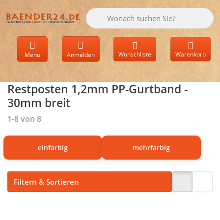
Geben Sie einen Suchbegriff ein. Währen
Wunschliste
Warenkorb
Menü
Anmelden
Restposten 1,2mm PP-Gurtband -
30mm breit
Suchergebnisse:
1-8
von
8
einfarbig
mehrfarbig
Filtern & Sortieren