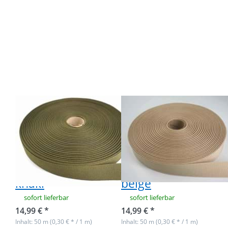
Drücken Sie
Drücken Sie
ENTER für
ENTER für
mehr
mehr
Optionen
Optionen
zu 50m
zu 50m
Rolle
Rolle
Ripsband /
Ripsband /
Einfassband
Einfassband
aus
aus
Polyester -
Polyester -
20mm breit
20mm breit
- khaki
- beige
50m Rolle
50m Rolle
Ripsband /
Ripsband /
Einfassband aus
Einfassband aus
Polyester -
Polyester -
20mm breit -
20mm breit -
khaki
beige
sofort lieferbar
sofort lieferbar
14,99 € *
14,99 € *
Inhalt: 50 m (0,30 € * / 1 m)
Inhalt: 50 m (0,30 € * / 1 m)