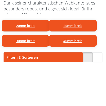
Dank seiner charakteristischen Webkante ist es
besonders robust und eignet sich ideal für Ihr
nächstes Nähprojekt.
20mm breit
25mm breit
30mm breit
40mm breit
Filtern & Sortieren
Drücken Sie
Drücken Sie
ENTER für
ENTER für
mehr
mehr
Optionen
Optionen
zu 50m
zu 50m
Rolle
Rolle
Ripsband /
Ripsband /
Einfassband
Einfassband
aus
aus