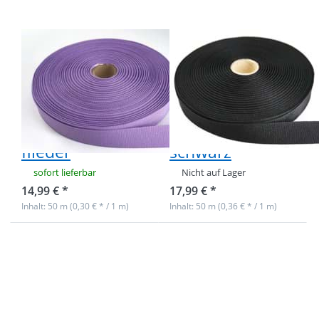
Polyester -
Polyester -
20mm breit
30mm breit
- flieder
- schwarz
50m Rolle
50m Rolle
Ripsband /
Ripsband /
Einfassband aus
Einfassband aus
Polyester -
Polyester -
20mm breit -
30mm breit -
flieder
schwarz
sofort lieferbar
Nicht auf Lager
14,99 € *
17,99 € *
Inhalt: 50 m (0,30 € * / 1 m)
Inhalt: 50 m (0,36 € * / 1 m)
Drücken Sie
Drücken Sie
ENTER für
ENTER für
mehr
mehr
Optionen
Optionen
zu 50m
zu 50m
Rolle
Rolle
Ripsband /
Ripsband /