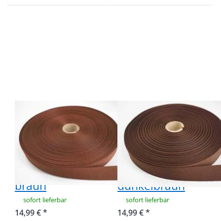
Drücken Sie
Drücken Sie
ENTER für
ENTER für
mehr
mehr
Optionen
Optionen zu
zu 50m
50m Rolle
Rolle
Ripsband /
Ripsband /
Einfassband
Einfassband
aus
aus
Polyester -
Polyester -
20mm breit -
20mm breit
dunkelbraun
- braun
50m Rolle
50m Rolle
Ripsband /
Ripsband /
Einfassband aus
Einfassband aus
Polyester -
Polyester -
20mm breit -
20mm breit -
braun
dunkelbraun
sofort lieferbar
sofort lieferbar
14,99 € *
14,99 € *