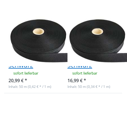
Einfassband
Einfassband
aus
aus
Polyester -
Polyester -
40mm breit
25mm breit
- schwarz
- schwarz
50m Rolle
50m Rolle
Ripsband /
Ripsband /
Einfassband aus
Einfassband aus
Polyester -
Polyester -
40mm breit -
25mm breit -
schwarz
schwarz
sofort lieferbar
sofort lieferbar
20,99 € *
16,99 € *
Inhalt: 50 m (0,42 € * / 1 m)
Inhalt: 50 m (0,34 € * / 1 m)
Drücken Sie
Drücken Sie
ENTER für
ENTER für
mehr
mehr
Optionen
Optionen
zu 50m
zu 50m
Rolle
Rolle