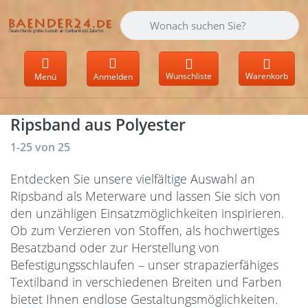
Geben Sie einen Suchbegriff ein. Währen
Wunschliste
Warenkorb
Menü
Anmelden
Ripsband aus Polyester
Suchergebnisse:
1-25
von
25
Entdecken Sie unsere vielfältige Auswahl an
Ripsband als Meterware und lassen Sie sich von
den unzähligen Einsatzmöglichkeiten inspirieren.
Ob zum Verzieren von Stoffen, als hochwertiges
Besatzband oder zur Herstellung von
Befestigungsschlaufen – unser strapazierfähiges
Textilband in verschiedenen Breiten und Farben
bietet Ihnen endlose Gestaltungsmöglichkeiten.