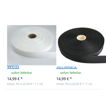
zu 50m
zu 50m
Rolle
Rolle
Ripsband /
Ripsband /
Einfassband
Einfassband
aus
aus
Polyester -
Polyester -
20mm breit
20mm breit
- weiß
- schwarz
50m Rolle
50m Rolle
Ripsband /
Ripsband /
Einfassband aus
Einfassband aus
Polyester -
Polyester -
20mm breit -
20mm breit -
weiß
schwarz
sofort lieferbar
sofort lieferbar
14,99 € *
14,99 € *
Inhalt: 50 m (0,30 € * / 1 m)
Inhalt: 50 m (0,30 € * / 1 m)
Drücken Sie
Drücken Sie
ENTER für
ENTER für
mehr
mehr