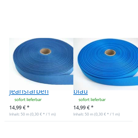
Optionen
Optionen
zu 50m
zu 50m
Rolle
Rolle
Ripsband /
Ripsband /
Einfassband
Einfassband
aus
aus
Polyester -
Polyester -
20mm breit
20mm breit
-
- blau
jeansfarben
50m Rolle
50m Rolle
Ripsband /
Ripsband /
Einfassband aus
Einfassband aus
Polyester -
Polyester -
20mm breit -
20mm breit -
jeansfarben
blau
sofort lieferbar
sofort lieferbar
14,99 € *
14,99 € *
Inhalt: 50 m (0,30 € * / 1 m)
Inhalt: 50 m (0,30 € * / 1 m)
Drücken Sie
Drücken Sie
ENTER für
ENTER für