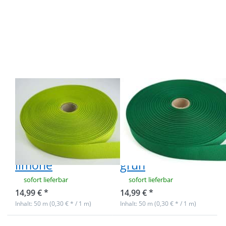
ENTER für
ENTER für
mehr
mehr
Optionen
Optionen
zu 50m
zu 50m
Rolle
Rolle
Ripsband /
Ripsband /
Einfassband
Einfassband
aus
aus
Polyester -
Polyester -
20mm breit
20mm breit
- limone
- grün
50m Rolle
50m Rolle
Ripsband /
Ripsband /
Einfassband aus
Einfassband aus
Polyester -
Polyester -
20mm breit -
20mm breit -
limone
grün
sofort lieferbar
sofort lieferbar
14,99 € *
14,99 € *
Inhalt: 50 m (0,30 € * / 1 m)
Inhalt: 50 m (0,30 € * / 1 m)