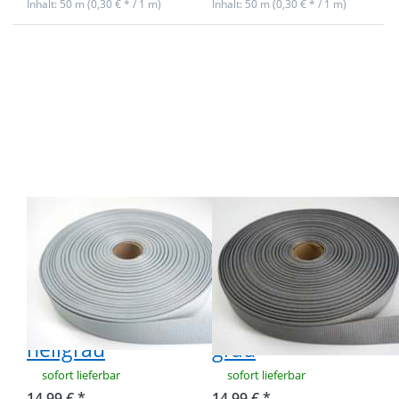
Inhalt: 50 m (0,30 € * / 1 m)
Inhalt: 50 m (0,30 € * / 1 m)
Drücken Sie
Drücken Sie
ENTER für
ENTER für
mehr
mehr
Optionen
Optionen
zu 50m
zu 50m
Rolle
Rolle
Ripsband /
Ripsband /
Einfassband
Einfassband
aus
aus
Polyester -
Polyester -
20mm breit
20mm breit
- hellgrau
- grau
50m Rolle
50m Rolle
Ripsband /
Ripsband /
Einfassband aus
Einfassband aus
Polyester -
Polyester -
20mm breit -
20mm breit -
hellgrau
grau
sofort lieferbar
sofort lieferbar
14,99 € *
14,99 € *