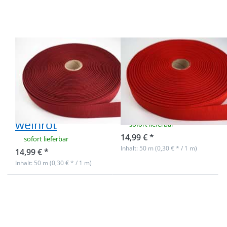
Ripsband /
Ripsband /
Einfassband
Einfassband
aus
aus
Polyester -
Polyester -
20mm breit
20mm breit
- weinrot
- rot
50m Rolle
50m Rolle
Ripsband /
Ripsband /
Einfassband aus
Einfassband aus
Polyester -
Polyester -
20mm breit -
20mm breit - rot
weinrot
sofort lieferbar
14,99 € *
sofort lieferbar
Inhalt: 50 m (0,30 € * / 1 m)
14,99 € *
Inhalt: 50 m (0,30 € * / 1 m)
Drücken Sie
Drücken Sie
ENTER für
ENTER für
mehr
mehr
Optionen
Optionen
zu 50m
zu 50m