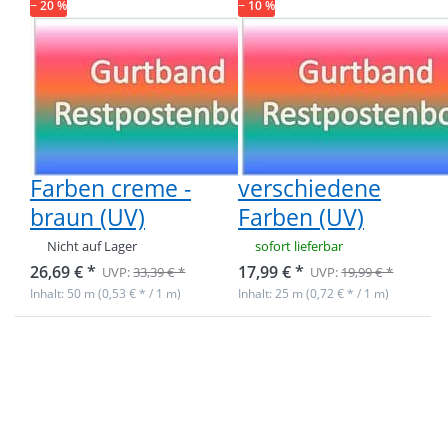
− 20 %
braun (UV)
− 10 %
Farben (UV)
Restpostenbox
Restpostenbox
40mm breites
40mm breites
PP-Gurtband
PP-Gurtband
1,4mm stark,
1,4mm stark,
50m - 6 versch.
25m - 4
Farben creme -
verschiedene
braun (UV)
Farben (UV)
Nicht auf Lager
sofort lieferbar
26,69 € *
17,99 € *
UVP:
33,39 € *
UVP:
19,99 € *
Inhalt: 50 m (0,53 € * / 1 m)
Inhalt: 25 m (0,72 € * / 1 m)
Drücken Sie
Drücken Sie
ENTER für
ENTER für
mehr
mehr
Optionen zu
Optionen zu
Restpostenbox
Restpostenbox
40mm breites
40mm breites
PP-Gurtband
PP-Gurtband