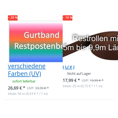
PP-Gurtband
PP-Gurtband
1,4mm stark,
1,4mm stark,
50m - 6
25m - braun
verschiedene
(UV)
− 20 %
Farben (UV)
− 10 %
Restpostenbox
Restpostenbox
40mm breites
40mm breites
PP-Gurtband
PP-Gurtband
1,4mm stark,
1,4mm stark,
50m - 6
25m - braun
verschiedene
(UV)
Farben (UV)
Nicht auf Lager
17,99 € *
UVP:
19,99 € *
sofort lieferbar
Inhalt: 25 m (0,72 € * / 1 m)
26,69 € *
UVP:
33,39 € *
Inhalt: 50 m (0,53 € * / 1 m)
Drücken Sie
Drücken Sie
ENTER für
ENTER für
mehr
mehr