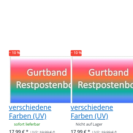
Drücken Sie
Drücken Sie
ENTER für
ENTER für
mehr
mehr
Optionen zu
Optionen zu
Restpostenbox
Restpostenbox
40mm breites
40mm breites
PP-Gurtband
PP-Gurtband -
1,4mm stark,
1,4mm stark,
25m - 5
25m - 10
verschiedene
verschiedene
− 10 %
Farben (UV)
− 10 %
Farben (UV)
Restpostenbox
Restpostenbox
40mm breites
40mm breites
PP-Gurtband
PP-Gurtband -
1,4mm stark,
1,4mm stark,
25m - 5
25m - 10
verschiedene
verschiedene
Farben (UV)
Farben (UV)
sofort lieferbar
Nicht auf Lager
17,99 € *
17,99 € *
UVP:
19,99 € *
UVP:
19,99 € *