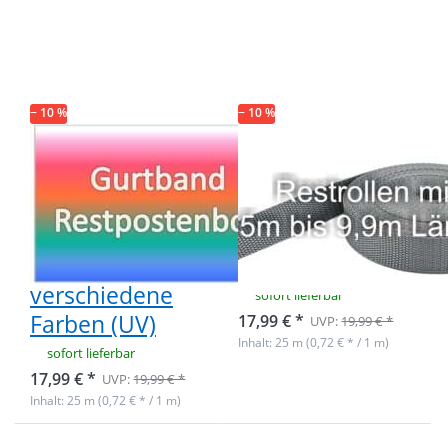
Optionen zu
Optionen zu
Restpostenbox
Restpostenbox
40mm breites
40mm breites
PP-Gurtband
PP-Gurtband
1,4mm stark,
1,4mm stark,
25m - 4
25m - grau (UV)
verschiedene
− 10 %
Farben (UV)
− 10 %
Restpostenbox
Restpostenbox
40mm breites
40mm breites
PP-Gurtband
PP-Gurtband
1,4mm stark,
1,4mm stark,
25m - 4
25m - grau (UV)
verschiedene
sofort lieferbar
Farben (UV)
17,99 € *
UVP:
19,99 € *
Inhalt: 25 m (0,72 € * / 1 m)
sofort lieferbar
17,99 € *
UVP:
19,99 € *
Inhalt: 25 m (0,72 € * / 1 m)