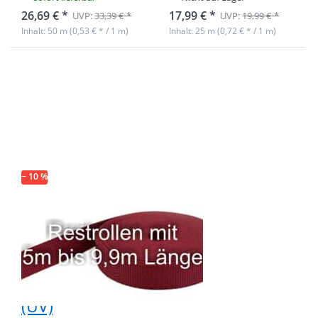
26,69 € *
17,99 € *
UVP:
33,39 € *
UVP:
19,99 € *
Inhalt: 50 m (0,53 € * / 1 m)
Inhalt: 25 m (0,72 € * / 1 m)
Drücken Sie
ENTER für
mehr
Optionen zu
Restpostenbox
40mm breites
PP-Gurtband
1,4mm stark,
25m -
bordeaux (UV)
− 10 %
Restpostenbox
40mm breites
PP-Gurtband
1,4mm stark,
25m - bordeaux
(UV)