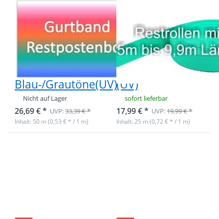
Restpostenbox
Restpostenbox
40mm breites
40mm breites
PP-Gurtband
PP-Gurtband
1,4mm stark,
1,4mm stark,
50m,
25m - minze
Blau-/Grautöne(UV)
(UV)
Nicht auf Lager
sofort lieferbar
26,69 € *
17,99 € *
UVP:
33,39 € *
UVP:
19,99 € *
Inhalt: 50 m (0,53 € * / 1 m)
Inhalt: 25 m (0,72 € * / 1 m)
Drücken Sie
Drücken Sie
ENTER für
ENTER für
mehr
mehr
Optionen zu
Optionen zu
Restpostenbox
Restpostenbox
40mm breites
40mm breites
PP-Gurtband
PP-Gurtband
1,4mm stark,
1,4mm stark,
50m - 6 versch.
25m - 4
Farben creme -
verschiedene