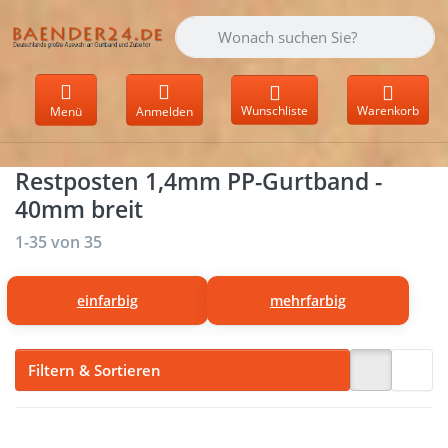
Geben Sie einen Suchbegriff ein. Währen
Wunschliste
Warenkorb
Menü
Anmelden
Restposten 1,4mm PP-Gurtband -
40mm breit
Suchergebnisse:
1-35
von
35
einfarbig
mehrfarbig
Filtern & Sortieren