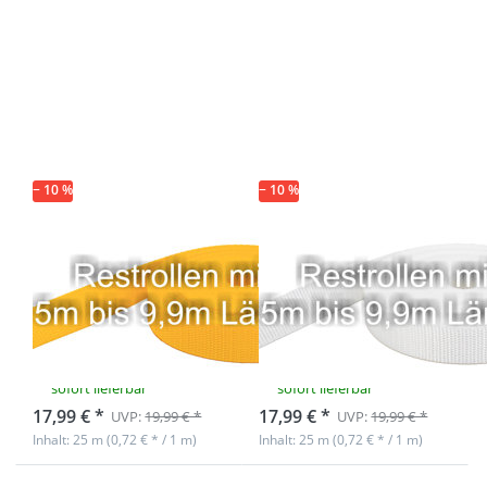
Drücken Sie
Drücken Sie
ENTER für
ENTER für
mehr
mehr
Optionen zu
Optionen zu
Restpostenbox
Restpostenbox
40mm breites
40mm breites
PP-Gurtband
PP-Gurtband
1,4mm stark,
1,4mm stark,
25m - gelb (UV)
25m - weiß
(UV)
− 10 %
− 10 %
Restpostenbox
Restpostenbox
40mm breites
40mm breites
PP-Gurtband
PP-Gurtband
1,4mm stark,
1,4mm stark,
25m - gelb (UV)
25m - weiß (UV)
sofort lieferbar
sofort lieferbar
17,99 € *
17,99 € *
UVP:
19,99 € *
UVP:
19,99 € *
Inhalt: 25 m (0,72 € * / 1 m)
Inhalt: 25 m (0,72 € * / 1 m)