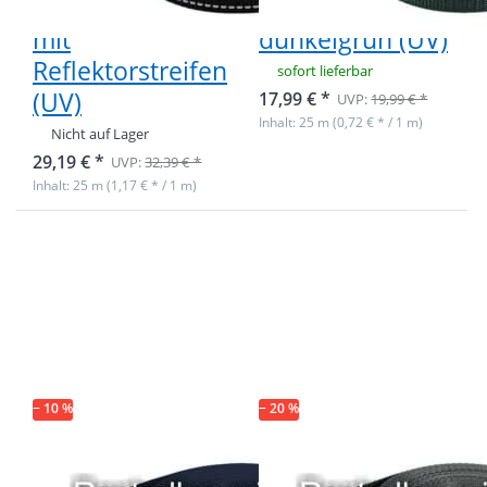
25m - schwarz
25m -
mit
dunkelgrün (UV)
Reflektorstreifen
sofort lieferbar
(UV)
17,99 € *
UVP:
19,99 € *
Inhalt: 25 m (0,72 € * / 1 m)
Nicht auf Lager
29,19 € *
UVP:
32,39 € *
Inhalt: 25 m (1,17 € * / 1 m)
Drücken Sie
Drücken Sie
ENTER für
ENTER für
mehr
mehr
Optionen zu
Optionen zu
Restpostenbox
Restpostenbox
40mm breites
40mm breites
PP-Gurtband
PP-Gurtband
1,4mm stark,
1,4mm stark,
25m -
50m - anthrazit
dunkelblau
(UV)
− 10 %
(UV)
− 20 %
Restpostenbox
Restpostenbox
40mm breites
40mm breites