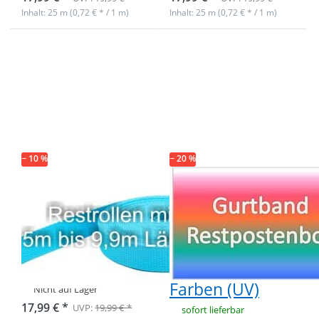
Inhalt: 25 m (0,72 € * / 1 m)
Inhalt: 25 m (0,72 € * / 1 m)
Drücken Sie
Drücken Sie
ENTER für
ENTER für
mehr
mehr
Optionen zu
Optionen zu
Restpostenbox
Restpostenbox
40mm breites
40mm breites
PP-Gurtband
PP-Gurtband -
1,4mm stark,
1,4mm stark,
25m - türkis
50m - 8 versch.
(UV)
Farben (UV)
− 10 %
− 20 %
Restpostenbox
Restpostenbox
40mm breites
40mm breites
PP-Gurtband
PP-Gurtband -
1,4mm stark,
1,4mm stark,
25m - türkis (UV)
50m - 8 versch.
Farben (UV)
Nicht auf Lager
17,99 € *
UVP:
19,99 € *
sofort lieferbar