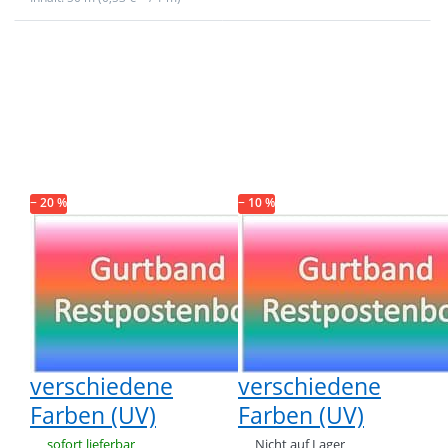
Drücken Sie
Drücken Sie
ENTER für
ENTER für
mehr
mehr
Optionen zu
Optionen zu
Restpostenbox
Restpostenbox
40mm breites
40mm breites
PP-Gurtband
PP-Gurtband
1,4mm stark,
1,4mm stark,
50m - 8
25m - 5
verschiedene
verschiedene
− 20 %
Farben (UV)
− 10 %
Farben (UV)
Restpostenbox
Restpostenbox
40mm breites
40mm breites
PP-Gurtband
PP-Gurtband
1,4mm stark,
1,4mm stark,
50m - 8
25m - 5
verschiedene
verschiedene
Farben (UV)
Farben (UV)
sofort lieferbar
Nicht auf Lager