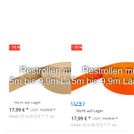
Drücken Sie
Drücken Sie
ENTER für
ENTER für
mehr
mehr
Optionen zu
Optionen zu
Restpostenbox
Restpostenbox
40mm breites
40mm breites
PP-Gurtband
PP-Gurtband
1,4mm stark,
1,4mm stark,
25m - beige
25m - orange
(UV)
(UV)
− 10 %
− 10 %
Restpostenbox
Restpostenbox
40mm breites
40mm breites
PP-Gurtband
PP-Gurtband
1,4mm stark,
1,4mm stark,
25m - beige (UV)
25m - orange
(UV)
Nicht auf Lager
17,99 € *
UVP:
19,99 € *
Nicht auf Lager
Inhalt: 25 m (0,72 € * / 1 m)
17,99 € *
UVP:
19,99 € *
Inhalt: 25 m (0,72 € * / 1 m)