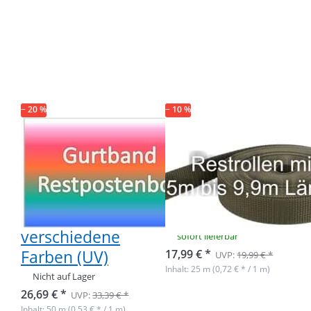
Drücken Sie
Drücken Sie
ENTER für
ENTER für
mehr
mehr
Optionen zu
Optionen zu
Restpostenbox
Restpostenbox
40mm breites
40mm breites
PP-Gurtband
PP-GB 1,4mm
1,4mm stark,
stark, 25m -
50m - 7
khaki (UV)
verschiedene
− 20 %
Farben (UV)
− 10 %
Restpostenbox
Restpostenbox
40mm breites
40mm breites
PP-Gurtband
PP-GB 1,4mm
1,4mm stark,
stark, 25m -
50m - 7
khaki (UV)
verschiedene
sofort lieferbar
Farben (UV)
17,99 € *
UVP:
19,99 € *
Inhalt: 25 m (0,72 € * / 1 m)
Nicht auf Lager
26,69 € *
UVP:
33,39 € *
Inhalt: 50 m (0,53 € * / 1 m)