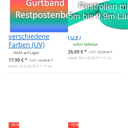
40mm breites
40mm breites
PP-Gurtband
PP-Gurtband
1,4mm stark,
1,4mm stark,
25m - 4
50m - minze
verschiedene
(UV)
Farben (UV)
sofort lieferbar
26,69 € *
UVP:
33,39 € *
Nicht auf Lager
Inhalt: 50 m (0,53 € * / 1 m)
17,99 € *
UVP:
19,99 € *
Inhalt: 25 m (0,72 € * / 1 m)
Drücken Sie ENTER
Drücken Sie
für mehr Optionen
ENTER für
zu Restpostenbox
mehr
40mm breites PP-
Optionen zu
Gurtband 1,4mm
Restpostenbox
stark, 50m,
40mm breites
Blau-/Grautöne(UV)
PP-Gurtband
1,4mm stark,
25m - minze
(UV)
− 20 %
− 10 %