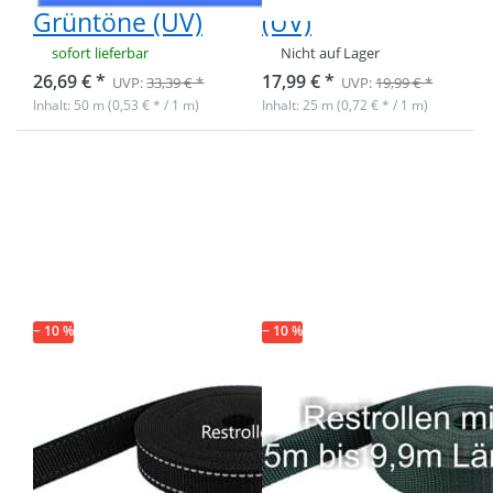
Grüntöne (UV)
(UV)
sofort lieferbar
Nicht auf Lager
26,69 € *
17,99 € *
UVP:
33,39 € *
UVP:
19,99 € *
Inhalt: 50 m (0,53 € * / 1 m)
Inhalt: 25 m (0,72 € * / 1 m)
Drücken Sie
Drücken Sie
ENTER für mehr
ENTER für
Optionen zu
mehr
Restpostenbox
Optionen zu
40mm breites
Restpostenbox
PP-Gurtband
40mm breites
1,4mm stark,
PP-Gurtband
25m - schwarz
1,4mm stark,
mit
25m -
Reflektorstreifen
dunkelgrün
− 10 %
(UV)
− 10 %
(UV)
Restpostenbox
Restpostenbox
40mm breites
40mm breites
PP-Gurtband
PP-Gurtband
1,4mm stark,
1,4mm stark,