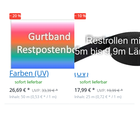
1,4mm stark,
1,4mm stark,
50m - 6 versch.
25m - graphit
Farben (UV)
(UV)
− 20 %
− 10 %
Restpostenbox
Restpostenbox
40mm breites
40mm breites
PP-Gurtband
PP-Gurtband
1,4mm stark,
1,4mm stark,
50m - 6 versch.
25m - graphit
Farben (UV)
(UV)
sofort lieferbar
sofort lieferbar
26,69 € *
17,99 € *
UVP:
33,39 € *
UVP:
19,99 € *
Inhalt: 50 m (0,53 € * / 1 m)
Inhalt: 25 m (0,72 € * / 1 m)
Drücken Sie
Drücken Sie
ENTER für
ENTER für
mehr
mehr
Optionen zu
Optionen zu
Restpostenbox
Restpostenbox
40mm breites
40mm breites