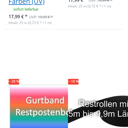
Farben (UV)
17,99 € *
UVP:
19,99 € *
Inhalt: 25 m (0,72 € * / 1 m)
sofort lieferbar
17,99 € *
UVP:
19,99 € *
Inhalt: 25 m (0,72 € * / 1 m)
Drücken Sie
Drücken Sie
ENTER für
ENTER für
mehr
mehr
Optionen zu
Optionen zu
Restpostenbox
Restpostenbox
40mm breites
40mm breites
PP-Gurtband
PP-Gurtband
1,4mm stark,
1,4mm stark,
50m - versch.
25m - schwarz
Grüntöne (UV)
(UV)
− 20 %
− 10 %
Restpostenbox
Restpostenbox
40mm breites
40mm breites
PP-Gurtband
PP-Gurtband
1,4mm stark,
1,4mm stark,
50m - versch.
25m - schwarz