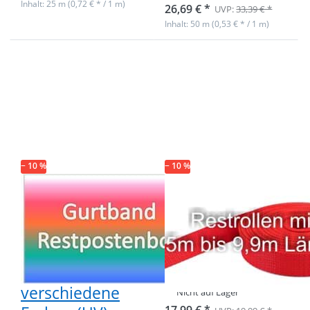
Inhalt: 25 m (0,72 € * / 1 m)
26,69 € *
UVP:
33,39 € *
Inhalt: 50 m (0,53 € * / 1 m)
Drücken Sie
Drücken Sie
ENTER für
ENTER für
mehr
mehr
Optionen zu
Optionen zu
Restpostenbox
Restpostenbox
40mm breites
40mm breites
PP-Gurtband
PP-Gurtband
1,4mm stark,
1,4mm stark,
25m - 4
25m - rot (UV)
verschiedene
− 10 %
Farben (UV)
− 10 %
Restpostenbox
Restpostenbox
40mm breites
40mm breites
PP-Gurtband
PP-Gurtband
1,4mm stark,
1,4mm stark,
25m - 4
25m - rot (UV)
verschiedene
Nicht auf Lager