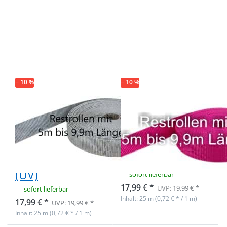
Drücken Sie
Drücken Sie
ENTER für
ENTER für
mehr
mehr
Optionen zu
Optionen zu
Restpostenbox
Restpostenbox
40mm breites
40mm breites
PP-Gurtband
PP-Gurtband
1,4mm stark,
1,4mm stark,
25m -
25m - pink (UV)
silbergrau (UV)
− 10 %
− 10 %
Restpostenbox
Restpostenbox
40mm breites
40mm breites
PP-Gurtband
PP-Gurtband
1,4mm stark,
1,4mm stark,
25m - silbergrau
25m - pink (UV)
(UV)
sofort lieferbar
17,99 € *
UVP:
19,99 € *
sofort lieferbar
Inhalt: 25 m (0,72 € * / 1 m)
17,99 € *
UVP:
19,99 € *
Inhalt: 25 m (0,72 € * / 1 m)