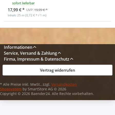
sofort lieferbar
17,99 € *
UVP:
19,99 € *
Inhalt: 25 m (0,72 € * / 1 m)
Informationen
Service, Versand & Zahlung
Firma, Impressum & Datenschutz
Vertrag widerrufen
* Alle Preise inkl. MwSt., zzgl.
Versandkosten
Shopsystem
by SmartStore AG © 2026
Copyright © 2026 Baender24. Alle Rechte vorbehalten.