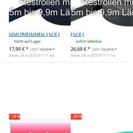
PP-Gurtband
PP-Gurtband
1,4mm stark,
1,4mm stark,
25m -
50m - anthrazit
dunkelblau (UV)
(UV)
Nicht auf Lager
sofort lieferbar
17,99 € *
26,69 € *
UVP:
19,99 € *
UVP:
33,39 € *
Inhalt: 25 m (0,72 € * / 1 m)
Inhalt: 50 m (0,53 € * / 1 m)
Drücken Sie
Drücken Sie
ENTER für
ENTER für
mehr
mehr
Optionen zu
Optionen zu
Restpostenbox
Restpostenbox
40mm breites
40mm breites
PP-Gurtband
PP-Gurtband
1,4mm stark,
1,4mm stark,
25m - 4
50m - minze
verschiedene
(UV)
− 10 %
Farben (UV)
− 20 %
Restpostenbox
Restpostenbox