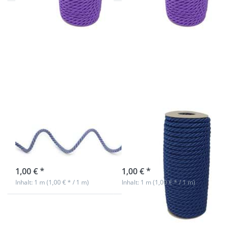
Drücken
Drücken
Sie
Sie ENTER
ENTER
für mehr
für mehr
Optionen
Optionen
zu 7mm
zu 7mm
Kordel
Kordel
gedreht -
gedreht -
Farbe:
Farbe:
dunkelblau
silberblau
- 1m
- 1m
7mm Kordel
7mm Kordel
gedreht - Farbe:
gedreht - Farbe:
silberblau - 1m
dunkelblau - 1m
sofort lieferbar
sofort lieferbar
1,00 € *
1,00 € *
Inhalt: 1 m (1,00 € * / 1 m)
Inhalt: 1 m (1,00 € * / 1 m)
Drücken
Drücken Sie
Sie ENTER
ENTER für
für mehr
mehr