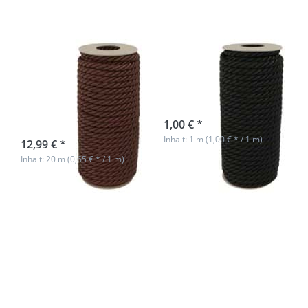
schwarz -
1m
7mm Kordel
7mm Kordel
gedreht - Farbe:
gedreht - Farbe:
dunkelbraun -
schwarz - 1m
20m Spule
sofort lieferbar
1,00 € *
sofort lieferbar
Inhalt: 1 m (1,00 € * / 1 m)
12,99 € *
Inhalt: 20 m (0,65 € * / 1 m)
Drücken
Sie
ENTER
für mehr
Optionen
zu 7mm
Kordel
gedreht -
Farbe:
schwarz -
20m