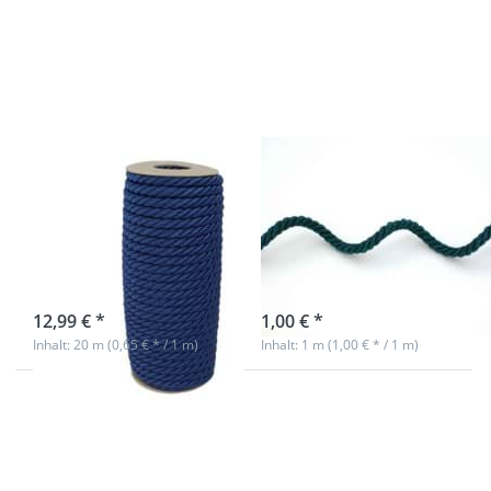
Optionen
Optionen
zu 7mm
zu 7mm
Kordel
Kordel
gedreht -
gedreht -
Farbe:
Farbe:
dunkelblau
tannengrün
- 20m
- 1m
Spule
7mm Kordel
7mm Kordel
gedreht - Farbe:
gedreht - Farbe:
dunkelblau -
tannengrün -
20m Spule
1m
sofort lieferbar
sofort lieferbar
12,99 € *
1,00 € *
Inhalt: 20 m (0,65 € * / 1 m)
Inhalt: 1 m (1,00 € * / 1 m)
Drücken Sie
Drücken Sie
ENTER für
ENTER für
mehr
mehr
Optionen
Optionen zu
zu 7mm
7mm Kordel
Kordel
gedreht -