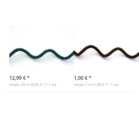
gedreht -
Farbe:
Farbe:
dunkelbraun
tannengrün
- 1m
- 20m Spule
7mm Kordel
7mm Kordel
gedreht - Farbe:
gedreht - Farbe:
tannengrün -
dunkelbraun -
20m Spule
1m
sofort lieferbar
sofort lieferbar
12,99 € *
1,00 € *
Inhalt: 20 m (0,65 € * / 1 m)
Inhalt: 1 m (1,00 € * / 1 m)
Drücken Sie
Drücken
ENTER für
Sie
mehr
ENTER
Optionen zu
für mehr
7mm Kordel
Optionen
gedreht -
zu 7mm
Farbe:
Kordel
dunkelbraun
gedreht -
- 20m Spule
Farbe: