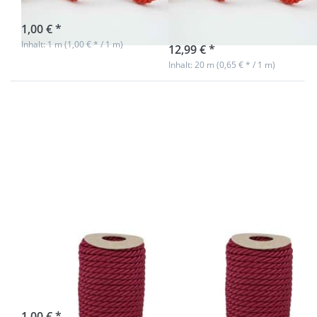
Spule
sofort lieferbar
1,00 € *
sofort lieferbar
Inhalt: 1 m (1,00 € * / 1 m)
12,99 € *
Inhalt: 20 m (0,65 € * / 1 m)
Drücken
Drücken
Sie
Sie
ENTER
ENTER
für mehr
für mehr
Optionen
Optionen
zu 7mm
zu 7mm
Kordel
Kordel
gedreht -
gedreht -
Farbe:
Farbe:
weinrot -
weinrot -
1m
20m
Spule
7mm Kordel
7mm Kordel
gedreht - Farbe:
gedreht - Farbe:
weinrot - 1m
weinrot - 20m
Spule
sofort lieferbar
1,00 € *