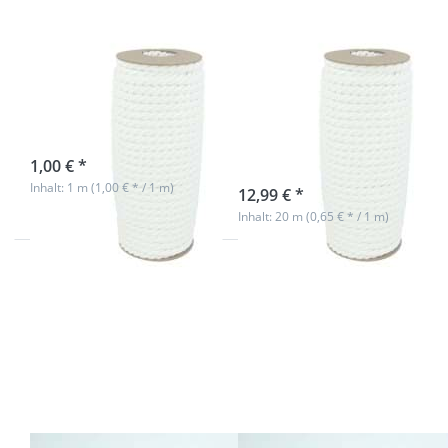
weiß - 1m
weiß -
20m
Spule
7mm Kordel
7mm Kordel
gedreht - Farbe:
gedreht - Farbe:
weiß - 1m
weiß - 20m
Spule
sofort lieferbar
1,00 € *
sofort lieferbar
Inhalt: 1 m (1,00 € * / 1 m)
12,99 € *
Inhalt: 20 m (0,65 € * / 1 m)
Drücken
Drücken
Sie ENTER
Sie ENTER
für mehr
für mehr
Optionen
Optionen
zu 7mm
zu 7mm
Kordel
Kordel
gedreht -
gedreht -
Farbe:
Farbe:
weiß/gold
weiß/gold
- 1m
- 20m
Spule