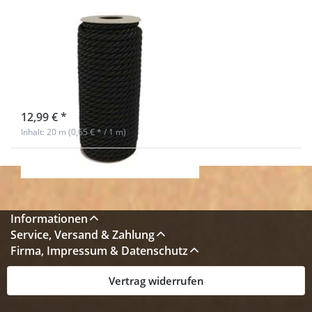
Spule
7mm Kordel
gedreht - Farbe:
schwarz - 20m
Spule
sofort lieferbar
12,99 € *
Inhalt: 20 m (0,65 € * / 1 m)
Informationen
Service, Versand & Zahlung
Firma, Impressum & Datenschutz
Vertrag widerrufen