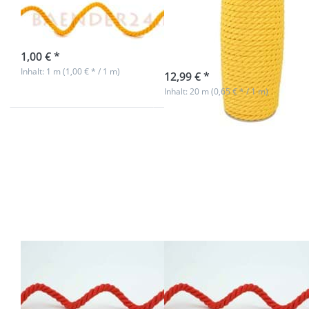
dunkelgelb - 1m
dunkelgelb -
20m Spule
sofort lieferbar
1,00 € *
sofort lieferbar
Inhalt: 1 m (1,00 € * / 1 m)
12,99 € *
Inhalt: 20 m (0,65 € * / 1 m)
Drücken
Drücken
Sie
Sie
ENTER
ENTER
für mehr
für mehr
Optionen
Optionen
zu 7mm
zu 7mm
Kordel
Kordel
gedreht -
gedreht -
Farbe:
Farbe:
hellrot -
hellrot -
1m
20m
Spule
7mm Kordel
7mm Kordel
gedreht - Farbe:
gedreht - Farbe:
hellrot - 1m
hellrot - 20m