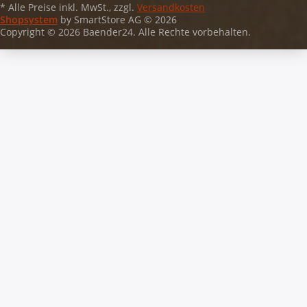
* Alle Preise inkl. MwSt., zzgl.
Versandkosten
Shopsystem
by SmartStore AG © 2026
Copyright © 2026 Baender24. Alle Rechte vorbehalten.