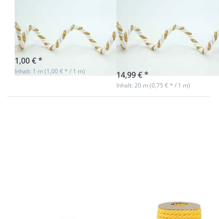
7mm Kordel
7mm Kordel
gedreht - Farbe:
gedreht - Farbe:
weiß/gold - 1m
weiß/gold - 20m
Spule
sofort lieferbar
1,00 € *
sofort lieferbar
Inhalt: 1 m (1,00 € * / 1 m)
14,99 € *
Inhalt: 20 m (0,75 € * / 1 m)
Drücken
Drücken
Sie ENTER
Sie ENTER
für mehr
für mehr
Optionen
Optionen
zu 7mm
zu 7mm
Kordel
Kordel
gedreht -
gedreht -
Farbe:
Farbe:
dunkelgelb
dunkelgelb
- 1m
- 20m
Spule
7mm Kordel
7mm Kordel
gedreht - Farbe:
gedreht - Farbe: