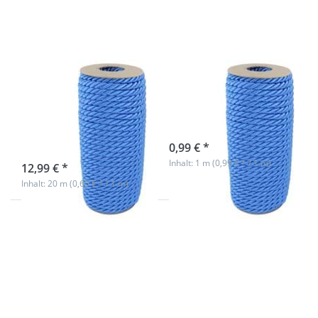
gedreht -
gedreht -
Farbe:
Farbe:
blau -
blau - 1m
20m
Spule
7mm Kordel
7mm Kordel
gedreht - Farbe:
gedreht - Farbe:
blau - 20m
blau - 1m
Spule
sofort lieferbar
0,99 € *
sofort lieferbar
Inhalt: 1 m (0,99 € * / 1 m)
12,99 € *
Inhalt: 20 m (0,65 € * / 1 m)
Drücken
Drücken
Sie
Sie
ENTER
ENTER
für mehr
für mehr
Optionen
Optionen
zu 7mm
zu 7mm
Kordel
Kordel
gedreht -
gedreht -
Farbe:
Farbe: