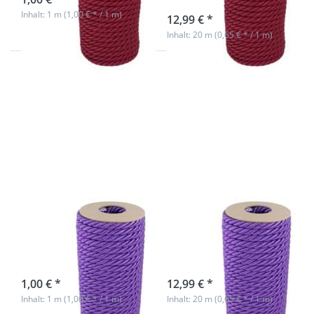
sofort lieferbar
Inhalt: 1 m (1,00 € * / 1 m)
12,99 € *
Inhalt: 20 m (0,65 € * / 1 m)
Drücken
Drücken
Sie
Sie
ENTER
ENTER
für mehr
für mehr
Optionen
Optionen
zu 7mm
zu 7mm
Kordel
Kordel
gedreht -
gedreht -
Farbe: lila
Farbe: lila
- 1m
- 20m
Spule
7mm Kordel
7mm Kordel
gedreht - Farbe:
gedreht - Farbe:
lila - 1m
lila - 20m Spule
sofort lieferbar
sofort lieferbar
1,00 € *
12,99 € *
Inhalt: 1 m (1,00 € * / 1 m)
Inhalt: 20 m (0,65 € * / 1 m)