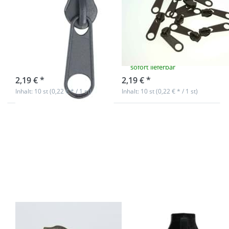
Reißverschlüsse,
Reißverschlüsse,
Farbe:
Farbe:
dunkelgrau - 10
dunkelbraun -
Stück
10 Stück
sofort lieferbar
sofort lieferbar
2,19 € *
2,19 € *
Inhalt: 10 st (0,22 € * / 1 st)
Inhalt: 10 st (0,22 € * / 1 st)
Drücken Sie
Drücken Sie
ENTER für mehr
ENTER für mehr
Optionen zu
Optionen zu
Zipper für 8mm
Zipper für 8mm
Reißverschlüsse,
Reißverschlüsse,
Farbe: silber, 10
Farbe: schwarz,
Stück
10 Stück
Zipper für 8mm
Zipper für 8mm