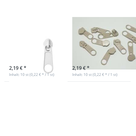
Zipper für 8mm
Zipper für 8mm
Reißverschlüsse,
Reißverschlüsse,
Farbe: weiß, 10
Farbe: natur, 10
Stück
Stück
sofort lieferbar
sofort lieferbar
2,19 € *
2,19 € *
Inhalt: 10 st (0,22 € * / 1 st)
Inhalt: 10 st (0,22 € * / 1 st)
Drücken Sie
Drücken Sie
ENTER für mehr
ENTER für mehr
Optionen zu
Optionen zu
Zipper für 8mm
Zipper für 8mm
Reißverschlüsse,
Reißverschlüsse,
Farbe: rot, 10
Farbe: bordeaux
Stück
- 10 Stück