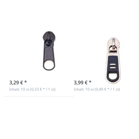
10 Stück
10 Stück
Zipper für 8mm
Zipper für 8mm
wasserdichte
Reißverschlüsse,
Reißverschlüsse,
Farbe:
Farbe: schwarz -
schwarz/silber -
10 Stück
10 Stück
sofort lieferbar
sofort lieferbar
3,29 € *
3,99 € *
Inhalt: 10 st (0,33 € * / 1 st)
Inhalt: 10 st (0,40 € * / 1 st)
Drücken Sie
Drücken Sie
ENTER für mehr
ENTER für mehr
Optionen zu
Optionen zu
Zipper für 8mm
Zipper für 8mm
Reißverschlüsse,
Reißverschlüsse,
Farbe: weiß, 10
Farbe: natur, 10
Stück
Stück