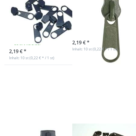
Reißverschlüsse,
Reißverschlüsse,
Farbe:
Farbe: khaki, 10
dunkelblau - 10
Stück
Stück
sofort lieferbar
2,19 € *
sofort lieferbar
Inhalt: 10 st (0,22 € * / 1 st)
2,19 € *
Inhalt: 10 st (0,22 € * / 1 st)
Drücken Sie
Drücken Sie
ENTER für mehr
ENTER für mehr
Optionen zu
Optionen zu
Zipper für 8mm
Zipper für 8mm
Reißverschlüsse,
Reißverschlüsse,
Farbe:
Farbe:
dunkelgrau - 10
dunkelbraun -
Stück
10 Stück
Zipper für 8mm
Zipper für 8mm