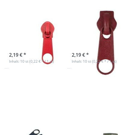
Zipper für 8mm
Zipper für 8mm
Reißverschlüsse,
Reißverschlüsse,
Farbe: rot, 10
Farbe: bordeaux
Stück
- 10 Stück
sofort lieferbar
sofort lieferbar
2,19 € *
2,19 € *
Inhalt: 10 st (0,22 € * / 1 st)
Inhalt: 10 st (0,22 € * / 1 st)
Drücken Sie
Drücken Sie
ENTER für mehr
ENTER für mehr
Optionen zu
Optionen zu
Zipper für 8mm
Zipper für 8mm
Reißverschlüsse,
Reißverschlüsse,
Farbe:
Farbe: khaki, 10
dunkelblau - 10
Stück
Stück
Zipper für 8mm
Zipper für 8mm