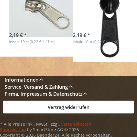
Reißverschlüsse,
Reißverschlüsse,
Farbe: silber, 10
Farbe: schwarz,
Stück
10 Stück
sofort lieferbar
sofort lieferbar
2,19 € *
2,19 € *
Inhalt: 10 st (0,22 € * / 1 st)
Inhalt: 10 st (0,22 € * / 1 st)
Informationen
Service, Versand & Zahlung
Firma, Impressum & Datenschutz
Vertrag widerrufen
* Alle Preise inkl. MwSt., zzgl.
Versandkosten
Shopsystem
by SmartStore AG © 2026
Copyright © 2026 Baender24. Alle Rechte vorbehalten.