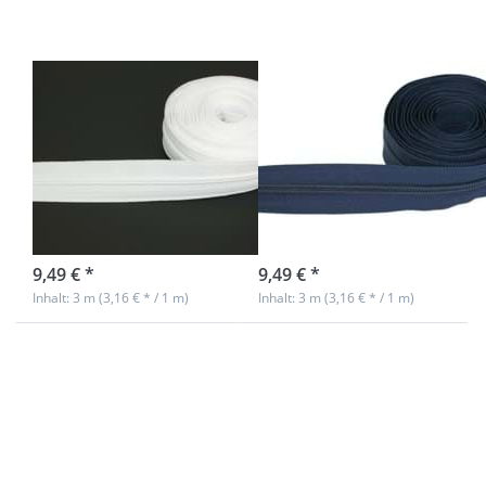
5mm
5mm
Endlosreißverschluss
Endlosreißverschlu
von YKK - Farbe:
von YKK - Farbe:
weiß 501 - 3m
dunkelblau 058
Länge
- 3m Länge
sofort lieferbar
sofort lieferbar
9,49 € *
9,49 € *
Inhalt: 3 m (3,16 € * / 1 m)
Inhalt: 3 m (3,16 € * / 1 m)
Drücken Sie ENTER
für mehr Optionen
zu 5mm
Endlosreißverschluss
von YKK - Farbe:
schwarz 580 - 3m
Länge