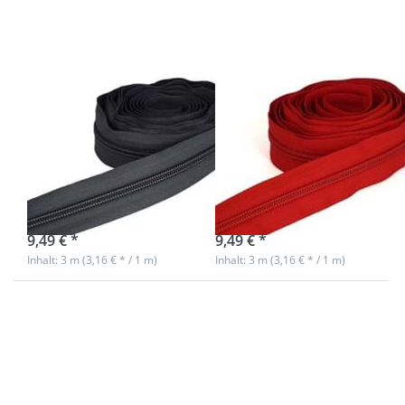
5mm
5mm
Endlosreißverschluss
Endlosreißverschlu
von YKK - Farbe:
von YKK - Farbe:
dunkelgrau 182
rot 519 - 3m
- 3m Länge
Länge
sofort lieferbar
sofort lieferbar
9,49 € *
9,49 € *
Inhalt: 3 m (3,16 € * / 1 m)
Inhalt: 3 m (3,16 € * / 1 m)
Drücken Sie ENTER
Drücken Sie ENTER
für mehr Optionen
für mehr Optionen
zu 5mm
zu 5mm
Endlosreißverschluss
Endlosreißverschluss
von YKK - Farbe:
von YKK - Farbe:
weiß 501 - 3m Länge
dunkelblau 058 - 3m
Länge