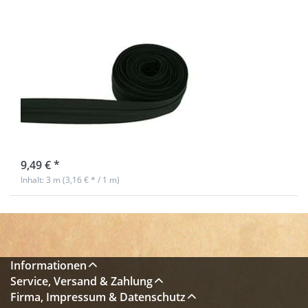
5mm
Endlosreißverschluss
von YKK - Farbe:
schwarz 580 -
3m Länge
sofort lieferbar
9,49 € *
Inhalt: 3 m (3,16 € * / 1 m)
Informationen
Service, Versand & Zahlung
Firma, Impressum & Datenschutz