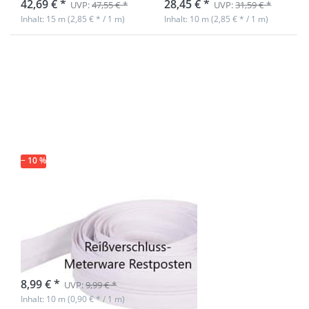
42,69 € *
28,45 € *
UVP:
47,55 € *
UVP:
31,59 € *
Inhalt: 15 m (2,85 € * / 1 m)
Inhalt: 10 m (2,85 € * / 1 m)
Drücken Sie ENTER
für mehr Optionen
zu Restpostenbox
10mm
Endlosreißverschluss
- nur weiß - 10m
− 10 %
Restpostenbox
10mm
Endlosreißverschluss
- nur weiß - 10m
sofort lieferbar
8,99 € *
UVP:
9,99 € *
Inhalt: 10 m (0,90 € * / 1 m)