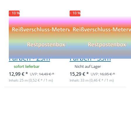
− 10 %
− 10 %
Restpostenbox
Restpostenbox
3mm
5mm
Endlosreißverschluss
Endlosreißverschlu
- 7 verschiedene
- 9 verschiedene
Farben - 25m
Farben - 33m
sofort lieferbar
Nicht auf Lager
12,99 € *
15,29 € *
UVP:
14,49 € *
UVP:
16,95 € *
Inhalt: 25 m (0,52 € * / 1 m)
Inhalt: 33 m (0,46 € * / 1 m)
Drücken Sie ENTER
Drücken Sie ENTER
für mehr Optionen
für mehr Optionen
zu Restpostenbox
zu Restpostenbox
5mm
6mm Metall-
Endlosreißverschluss
Endlosreißverschluss
- schwarz mit
- Gesamtlänge 12m -
silberner Spirale -
silber
15m