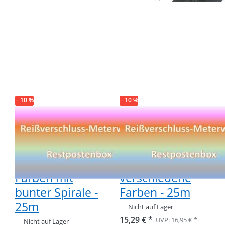
Drücken Sie ENTER
Drücken Sie ENTER
für mehr Optionen
für mehr Optionen
zu Restpostenbox
zu Restpostenbox
5mm
5mm
Endlosreißverschluss
Endlosreißverschluss
- 7 verschiedene
- 10 verschiedene
Farben mit bunter
Farben - 25m
Spirale - 25m
− 10 %
− 10 %
Restpostenbox
Restpostenbox
5mm
5mm
Endlosreißverschluss
Endlosreißverschlu
- 7 verschiedene
- 10
Farben mit
verschiedene
bunter Spirale -
Farben - 25m
25m
Nicht auf Lager
15,29 € *
UVP:
16,95 € *
Nicht auf Lager