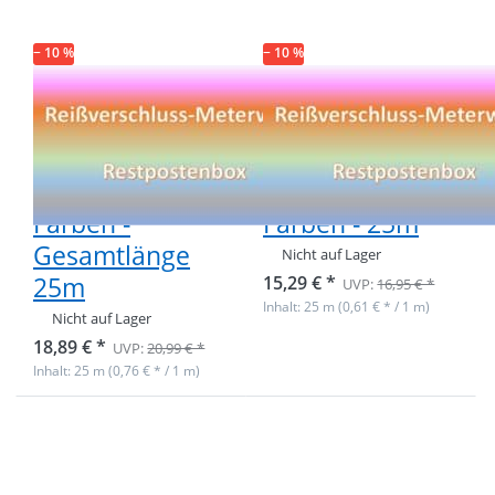
Gesamtlänge 25m
− 10 %
− 10 %
Restpostenbox
Restpostenbox
8mm
5mm
Endlosreißverschluss
Endlosreißverschlu
- 6 verschiedene
- 8 verschiedene
Farben -
Farben - 25m
Gesamtlänge
Nicht auf Lager
25m
15,29 € *
UVP:
16,95 € *
Inhalt: 25 m (0,61 € * / 1 m)
Nicht auf Lager
18,89 € *
UVP:
20,99 € *
Inhalt: 25 m (0,76 € * / 1 m)
Drücken Sie ENTER
Drücken Sie ENTER
für mehr Optionen
für mehr Optionen
zu Restpostenbox
zu Restpostenbox
8mm
6mm Metall-