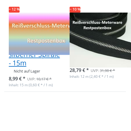
− 12 %
− 10 %
Restpostenbox
Restpostenbox
5mm
6mm Metall-
Endlosreißverschluss
Endlosreißverschlu
- schwarz mit
- Gesamtlänge
silberner Spirale
12m - silber
- 15m
sofort lieferbar
28,79 € *
UVP:
31,98 € *
Nicht auf Lager
Inhalt: 12 m (2,40 € * / 1 m)
8,99 € *
UVP:
10,17 € *
Inhalt: 15 m (0,60 € * / 1 m)
Drücken Sie ENTER
Drücken Sie ENTER
für mehr Optionen
für mehr Optionen
zu Restpostenbox
zu Restpostenbox
8mm
5mm
Endlosreißverschluss
Endlosreißverschluss
- 6 verschiedene
- 8 verschiedene
Farben -
Farben - 25m