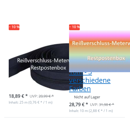
Endlosreißverschluss
Endlosreißverschluss
- nur dunkelblau -
- Gesamtlänge 10m -
Gesamtlänge 25m
3 verschiedene
Farben
− 10 %
− 10 %
Restpostenbox
Restpostenbox
8mm
6mm Metall-
Endlosreißverschluss
Endlosreißverschlu
- nur dunkelblau
- Gesamtlänge
- Gesamtlänge
10m - 3
25m
verschiedene
Farben
Nicht auf Lager
18,89 € *
UVP:
20,99 € *
Nicht auf Lager
Inhalt: 25 m (0,76 € * / 1 m)
28,79 € *
UVP:
31,98 € *
Inhalt: 10 m (2,88 € * / 1 m)
Drücken Sie ENTER
Drücken Sie ENTER