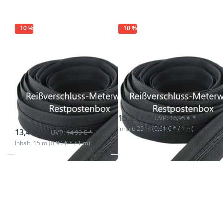
− 10 %
− 10 %
Restpostenbox
Restpostenbox
10mm
5mm
Endlosreißverschluss
Endlosreißverschlu
- nur schwarz -
- schwarz - 25m
15m
Nicht auf Lager
15,29 € *
UVP:
16,95 € *
sofort lieferbar
Inhalt: 25 m (0,61 € * / 1 m)
13,49 € *
UVP:
14,99 € *
Inhalt: 15 m (0,90 € * / 1 m)
Drücken Sie ENTER
Drücken Sie ENTER
für mehr Optionen
für mehr Optionen
zu Restpostenbox
zu Restpostenbox
3mm
5mm
Endlosreißverschluss
Endlosreißverschluss
- 7 verschiedene
- 9 verschiedene
Farben - 25m
Farben - 33m