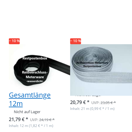
für mehr Optionen
für mehr Optionen
zu Restpostenbox
zu Restpostenbox
5mm wasserdichter
5mm
Endlosreißverschluss,
Endlosreißverschluss
schwarz -
- nur silber - 25m
Gesamtlänge 12m
− 10 %
− 10 %
Restpostenbox
Restpostenbox
5mm
5mm
wasserdichter
Endlosreißverschlu
Endlosreißverschluss,
- nur silber -
schwarz -
25m
Gesamtlänge
Nicht auf Lager
12m
20,79 € *
UVP:
23,05 € *
Inhalt: 21 m (0,99 € * / 1 m)
Nicht auf Lager
21,79 € *
UVP:
24,19 € *
Inhalt: 12 m (1,82 € * / 1 m)