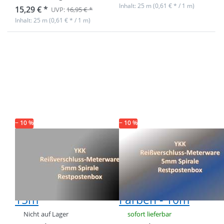
Inhalt: 25 m (0,61 € * / 1 m)
15,29 € *
UVP:
16,95 € *
Inhalt: 25 m (0,61 € * / 1 m)
Drücken Sie ENTER
Drücken Sie ENTER
für mehr Optionen
für mehr Optionen
zu Restpostenbox
zu Restpostenbox
YKK
YKK
Endlosreißverschluss
Endlosreißverschluss
- nur schwarz - 15m
- 4 versch. Farben -
10m
− 10 %
− 10 %
Restpostenbox
Restpostenbox
YKK
YKK
Endlosreißverschluss
Endlosreißverschlu
- nur schwarz -
- 4 versch.
15m
Farben - 10m
Nicht auf Lager
sofort lieferbar