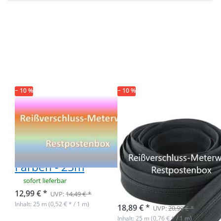
Drücken Sie ENTER
Drücken Sie ENTER
für mehr Optionen
für mehr Optionen
zu Restpostenbox
zu Restpostenbox
3mm
8mm
Endlosreißverschluss
Endlosreißverschluss
- 9 verschiedene
- nur schwarz -
Farben - 25m
Gesamtlänge 25m
− 10 %
− 10 %
Restpostenbox
Restpostenbox
3mm
8mm
Endlosreißverschluss
Endlosreißverschlu
- 9 verschiedene
- nur schwarz -
Farben - 25m
Gesamtlänge
25m
sofort lieferbar
12,99 € *
UVP:
14,49 € *
Nicht auf Lager
Inhalt: 25 m (0,52 € * / 1 m)
18,89 € *
UVP:
20,99 € *
Inhalt: 25 m (0,76 € * / 1 m)