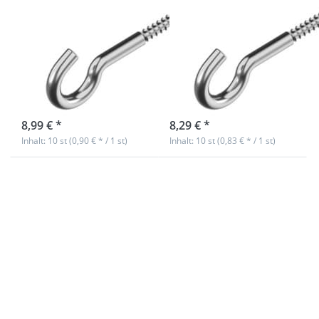
Schraubhaken
Schraubhaken
V2A Edelstahl -
V2A Edelstahl -
Holzgewinde -
Holzgewinde -
50x4,5mm - 10
40x4mm - 10
Stück
Stück
sofort lieferbar
sofort lieferbar
8,99 € *
8,29 € *
Inhalt: 10 st (0,90 € * / 1 st)
Inhalt: 10 st (0,83 € * / 1 st)
Drücken Sie
Drücken Sie
ENTER für
ENTER für
mehr
mehr
Optionen zu
Optionen zu
Schraubhaken
Schraubhaken
V2A Edelstahl
V2A Edelstahl
- Holzgewinde
- Holzgewinde
- 35x3,5mm -
- 30x3mm - 10
10 Stück
Stück
Schraubhaken
Schraubhaken