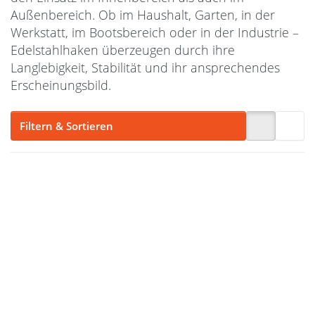
Außenbereich. Ob im Haushalt, Garten, in der
Werkstatt, im Bootsbereich oder in der Industrie –
Edelstahlhaken überzeugen durch ihre
Langlebigkeit, Stabilität und ihr ansprechendes
Erscheinungsbild.
Filtern & Sortieren
Drücken Sie
Drücken Sie
ENTER für
ENTER für
mehr
mehr
Optionen zu
Optionen zu
Schraubhaken
Schraubhaken
V2A Edelstahl
V2A Edelstahl
- Holzgewinde
- Holzgewinde
- 50x4,5mm -
- 40x4mm - 10
10 Stück
Stück