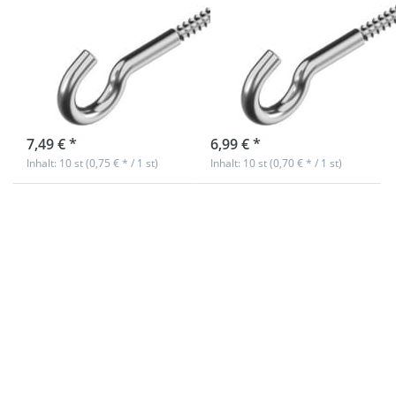
V2A Edelstahl -
V2A Edelstahl -
Holzgewinde -
Holzgewinde -
35x3,5mm - 10
30x3mm - 10
Stück
Stück
sofort lieferbar
sofort lieferbar
7,49 € *
6,99 € *
Inhalt: 10 st (0,75 € * / 1 st)
Inhalt: 10 st (0,70 € * / 1 st)
Drücken Sie
Drücken Sie
ENTER für
ENTER für
mehr
mehr
Optionen zu
Optionen zu
S-Haken V4A
S-Haken V4A
Edelstahl -
Edelstahl -
symmetrisch
symmetrisch
- 50x5mm -
- 40x4mm -
10 Stück
10 Stück
S-Haken V4A
S-Haken V4A