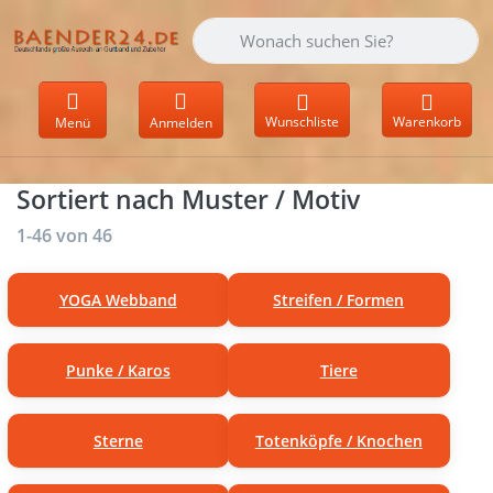
Geben Sie einen Suchbegriff ein. Währen
Wunschliste
Warenkorb
Menü
Anmelden
Sortiert nach Muster / Motiv
Suchergebnisse:
1-46
von
46
YOGA Webband
Streifen / Formen
Punke / Karos
Tiere
Sterne
Totenköpfe / Knochen