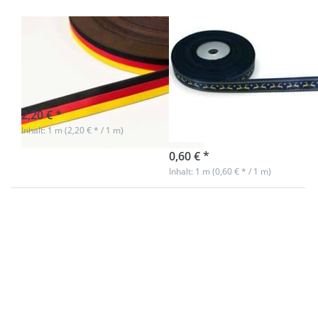
Rentiere
1m Webband -
1m Bedrucktes
schwarz/rot/gelb
Band aus
- 17mm breit
Polyester,
15mm breit -
sofort lieferbar
Rentiere
2,20 € *
Inhalt: 1 m (2,20 € * / 1 m)
sofort lieferbar
0,60 € *
Inhalt: 1 m (0,60 € * / 1 m)
Drücken Sie
Drücken Sie
ENTER für
ENTER für
mehr
mehr
Optionen zu
Optionen zu
5m Rolle
3m Rolle
Webband
Webband
HerrSchneider
HerrSchneider
- 20mm breit,
- 20mm breit,
Geometrics
Geometrics
auf grau
auf grau