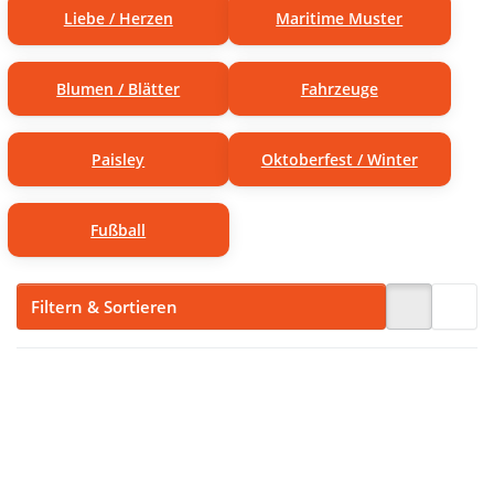
Liebe / Herzen
Maritime Muster
Blumen / Blätter
Fahrzeuge
Paisley
Oktoberfest / Winter
Fußball
Filtern & Sortieren
Drücken
Drücken
Sie ENTER
Sie
für mehr
ENTER
Optionen
für mehr
zu 5m
Optionen
Rolle
zu 5m