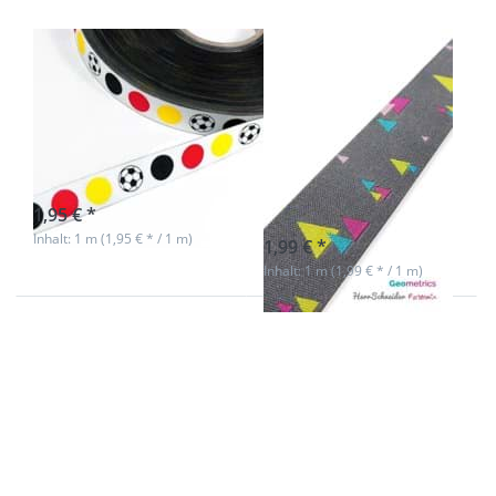
1m Webband -
1m Webband
Fußball
HerrSchneider -
Deutschland -
20mm breit,
17mm breit
Geometrics auf
grau
sofort lieferbar
1,95 € *
sofort lieferbar
Inhalt: 1 m (1,95 € * / 1 m)
1,99 € *
Inhalt: 1 m (1,99 € * / 1 m)
Drücken Sie
Drücken Sie
ENTER für
ENTER für
mehr
mehr
Optionen zu
Optionen zu
1m Webband
1m Webband
-
-
galoppierende
galoppierende
Pferde -
Pferde -
17mm breit -
17mm breit -
himmelblau
rosa