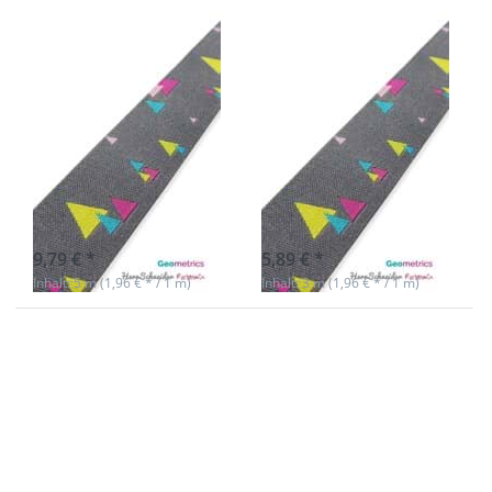
5m Rolle
3m Rolle
Webband
Webband
HerrSchneider -
HerrSchneider -
20mm breit,
20mm breit,
Geometrics auf
Geometrics auf
grau
grau
Nicht auf Lager
Nicht auf Lager
9,79 € *
5,89 € *
Inhalt: 5 m (1,96 € * / 1 m)
Inhalt: 3 m (1,96 € * / 1 m)
Drücken Sie
Drücken Sie
ENTER für
ENTER für
mehr
mehr
Optionen zu
Optionen zu
1m
1m Webband
Webband -
HerrSchneider
Fußball
- 20mm breit,
Deutschland
Geometrics
- 17mm
auf grau
breit