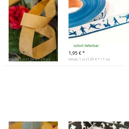
Webband
Fußballspieler
Design by Lila-
Webband by
Lotta - 15mm
Händisch
breit, Forest
Design - 20mm
Geo Gelb
breit - blau/weiß
Nicht auf Lager
sofort lieferbar
7,90 € *
1,95 € *
Inhalt: 5 m (1,58 € * / 1 m)
Inhalt: 1 m (1,95 € * / 1 m)
Drücken
Drücken Sie
Sie
ENTER für
ENTER
mehr
für mehr
Optionen zu
Optionen
1m
zu 1m
Fußballspieler
Webband
Webband by
Design by
Händisch
Lila-Lotta
Design -
- 15mm
20mm breit -
breit,
schwarz/weiß
Forest
Geo Gelb