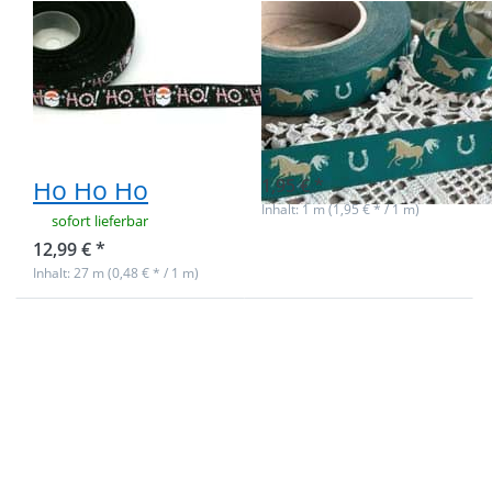
27m Bedrucktes
1m Webband -
Band aus
galoppierende
Polyester,
Pferde - 17mm
15mm breit -
breit - petrol
Weihnachten
sofort lieferbar
Ho Ho Ho
1,95 € *
Inhalt: 1 m (1,95 € * / 1 m)
sofort lieferbar
12,99 € *
Inhalt: 27 m (0,48 € * / 1 m)
Drücken Sie
Drücken Sie
ENTER für
ENTER für
mehr
mehr
Optionen zu
Optionen zu
1m
1m Webband
Bedrucktes
-
Band aus
galoppierende
Polyester,
Pferde -
15mm breit -
17mm breit -
Weihnachten
beige