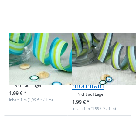
zu 1m
zu 1m
Webband
Webband
Design by
Design by
Farbenmix,
Farbenmix,
20mm
20mm
breit,
breit,
stripes
stripes
water
mountain
1m Webband
1m Webband
Design by
Design by
Farbenmix,
Farbenmix,
20mm breit,
20mm breit,
stripes water
stripes
mountain
Nicht auf Lager
1,99 € *
Nicht auf Lager
Inhalt: 1 m (1,99 € * / 1 m)
1,99 € *
Inhalt: 1 m (1,99 € * / 1 m)
Drücken
Drücken
Sie ENTER
Sie ENTER
für mehr
für mehr