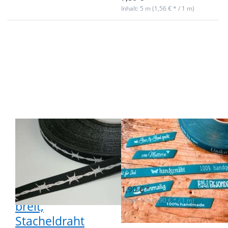
Inhalt: 5 m (1,56 € * / 1 m)
Drücken Sie
Drücken
ENTER für
Sie
mehr
ENTER
Optionen zu
für mehr
3m Rolle
Optionen
Webband
zu 1m
Design by
Webband
Händisch-
- 16mm
Design,
breit -
15mm breit,
UNIKAT
Stacheldraht
petrol
3m Rolle
1m Webband -
Webband
16mm breit -
Design by
UNIKAT petrol
Händisch-
sofort lieferbar
Design, 15mm
1,90 € *
Inhalt: 1 m (1,90 € * / 1 m)
breit,
Stacheldraht