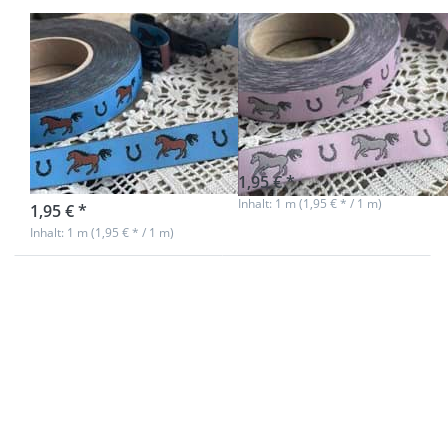
1m Webband -
1m Webband -
galoppierende
galoppierende
Pferde - 17mm
Pferde - 17mm
breit -
breit - rosa
himmelblau
sofort lieferbar
1,95 € *
sofort lieferbar
Inhalt: 1 m (1,95 € * / 1 m)
1,95 € *
Inhalt: 1 m (1,95 € * / 1 m)
Drücken Sie
Drücken Sie
ENTER für
ENTER für
mehr
mehr
Optionen zu
Optionen zu
27m
1m Webband
Bedrucktes
-
Band aus
galoppierende
Polyester,
Pferde -
15mm breit -
17mm breit -
Weihnachten
petrol
Ho Ho Ho