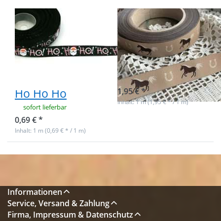
Ho Ho Ho
1m Bedrucktes
1m Webband -
Band aus
galoppierende
Polyester,
Pferde - 17mm
15mm breit -
breit - beige
Weihnachten
sofort lieferbar
Ho Ho Ho
1,95 € *
Inhalt: 1 m (1,95 € * / 1 m)
sofort lieferbar
0,69 € *
Inhalt: 1 m (0,69 € * / 1 m)
Informationen
Service, Versand & Zahlung
Firma, Impressum & Datenschutz