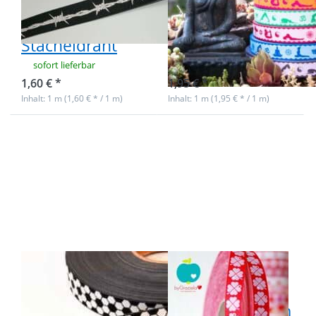
Design, 15mm
Design - 20mm
breit,
breit -
Stacheldraht
schwarz/weiß
sofort lieferbar
sofort lieferbar
1,60 € *
1,95 € *
Inhalt: 1 m (1,60 € * / 1 m)
Inhalt: 1 m (1,95 € * / 1 m)
Drücken Sie
Drücken
ENTER für
Sie ENTER
mehr
für mehr
Optionen zu
Optionen
1m Fußball
zu 1m
Webband by
Webband
Händisch
Design by
Design -
Graziela -
20mm breit -
15mm
schwarz/weiß
breit,
Kleeblätter
rot
1m Fußball
1m Webband
Webband by
Design by
Händisch
Graziela - 15mm