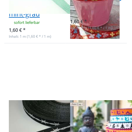
MINI staaars
Flatterlis
mint-grau
sofort lieferbar
1,60 € *
sofort lieferbar
Inhalt: 1 m (1,60 € * / 1 m)
1,60 € *
Inhalt: 1 m (1,60 € * / 1 m)
Drücken Sie
Drücken Sie
ENTER für
ENTER für
mehr
mehr
Optionen zu
Optionen zu
1m
1m Yoga
Webband
asana
Design by
Webband by
Händisch-
Händisch
Design,
Design -
15mm breit,
20mm breit -
Stacheldraht
schwarz/weiß
1m Webband
1m Yoga asana
Design by
Webband by
Händisch-
Händisch