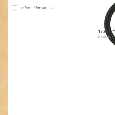
Fede
sofort lieferbar
10 S
sofort l
17,99 € *
Inhalt: 10 st
Drücken
ENTER fü
Option
38mm Ru
(Innenm
5mm dick
Federvers
- 1 St