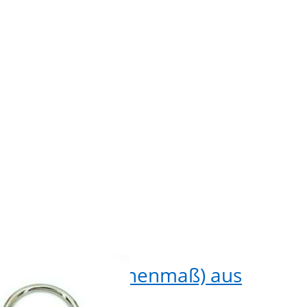
ß) aus
(Innen
guss -
Zinkdr
chluss
Federv
ück
- schw
1 
 Rundring (Innenmaß) aus
31m
druckguss - mit
Zin