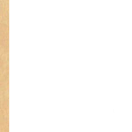
(Innenma
Zinkdruck
mit
Federvers
- 1 St
50mm
Zink