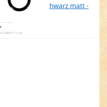
erverschluss - schwarz matt -
tück
t lieferbar
*
st (1,89 € * / 1 st)
ken Sie
für mehr
onen zu
Rundring
maß) aus
 - mit
erschluss
 Stück