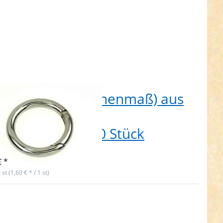
m Rundring (Innenmaß) aus
kdruckguss - mit
erverschluss - 10 Stück
t lieferbar
€ *
 st (1,60 € * / 1 st)
ken Sie
für mehr
onen zu
Rundring