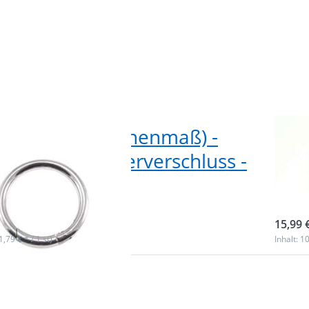
 Rundring (Innenmaß) -
32m
dick - mit Federverschluss -
Zin
ück
Fed
ieferbar
sofor
15,99 
(1,79 € * / 1 st)
Inhalt: 10
 Sie
Drüc
r mehr
ENTER 
en zu
Opti
ndring
31mm 