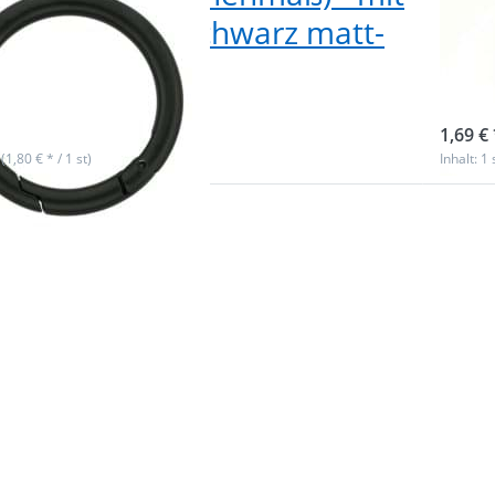
rverschluss - schwarz matt-
Zin
tück
Fed
ieferbar
sofor
1,69 € 
 (1,80 € * / 1 st)
Inhalt: 1 
 Sie
Drüc
r mehr
ENTER 
en zu
Opti
ndring
32mm 
aß) -
(Innen
 - mit
Zinkdr
chluss
ück
Federv
- 1