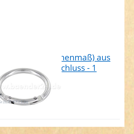
m Rundring (Innenmaß) aus
 - mit Federverschluss - 1
ck
t lieferbar
*
St (0,95 € * / 1 St)