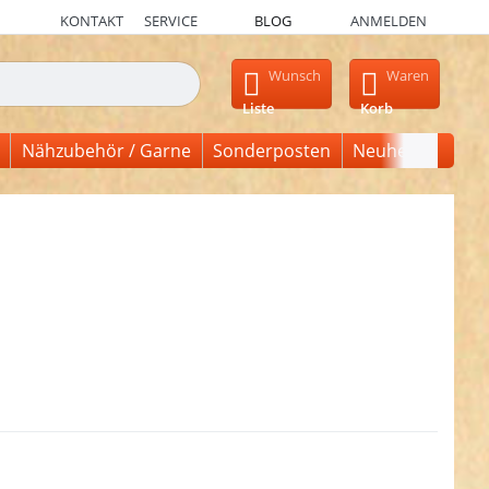
KONTAKT
SERVICE
BLOG
ANMELDEN
en, erscheinen automatisch erste Ergebnisse. Drücken Sie die Ein
Wunsch
Waren
Liste
Korb
Nähzubehör / Garne
Sonderposten
Neuheiten
ken Sie