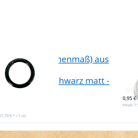
 Rundring (Innenmaß) aus
39m
druckguss - mit
ALU
verschluss - schwarz matt -
Stü
tück
sofor
0,95 € 
ieferbar
Inhalt: 1 
 (1,70 € * / 1 st)