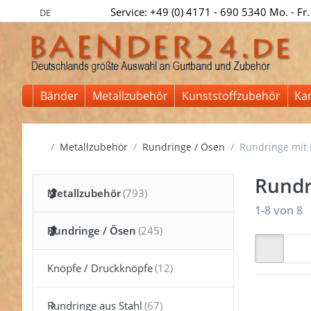
Service: +49 (0) 4171 - 690 5340 Mo. - Fr.
DE
Bänder
Metallzubehör
Kunststoffzubehör
Ka
Startseite
Metallzubehör
Rundringe / Ösen
Rundringe mit 
Rundr
Metallzubehör
Suchergeb
1-8
von
8
Rundringe / Ösen
Knöpfe / Druckknöpfe
Rundringe aus Stahl
Drücken