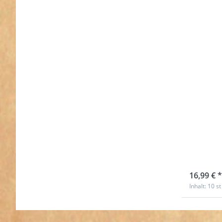
31mm
Zink
Feder
10 S
sofort l
16,99 € *
Inhalt: 10 st