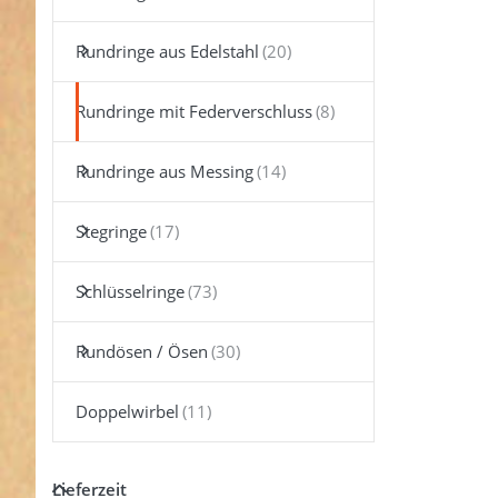
ENTER fü
Option
38mm Ru
Rundringe aus Edelstahl
(Innenm
mit
Federvers
Rundringe mit Federverschluss
- schwarz
10 St
Rundringe aus Messing
Stegringe
Schlüsselringe
Rundösen / Ösen
Doppelwirbel
Lieferzeit
38mm
Lieferzeit