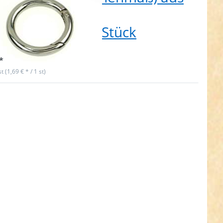
kdruckguss - mit
erverschluss - 1 Stück
t lieferbar
*
st (1,69 € * / 1 st)
ken Sie
für mehr
onen zu
Rundring
maß) aus
uckguss -
mit
erschluss
0 Stück