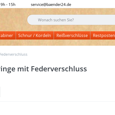
 9h - 15h
service@baender24.de
Geben Sie einen Suchbegriff ein. Während Sie tipp
rabiner
Schnur / Kordeln
Reißverschlüsse
Restposten
Federverschluss
inge mit Federverschluss
nisse:
 Sie
Drüc