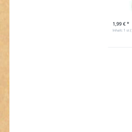
Feder
sofort l
1,99 € *
Inhalt: 1 st 
Drücken
ENTER fü
Option
31mm Ru
(Innenma
Zinkdruck
mit
Federvers
- schwarz
10 St