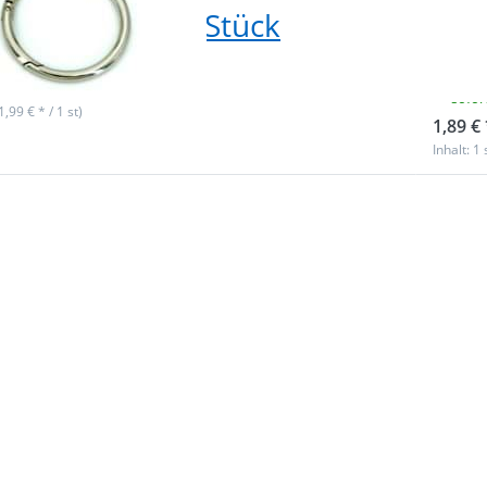
verschluss - 1 Stück
Fed
1 S
ieferbar
sofor
(1,99 € * / 1 st)
1,89 € 
Inhalt: 1 
 Sie
Drüc
r mehr
ENTER 
en zu
Opti
ndring
39mm 
ß) aus
(Innen
guss -
ALU
Federv
chluss
- 1
 matt -
ück