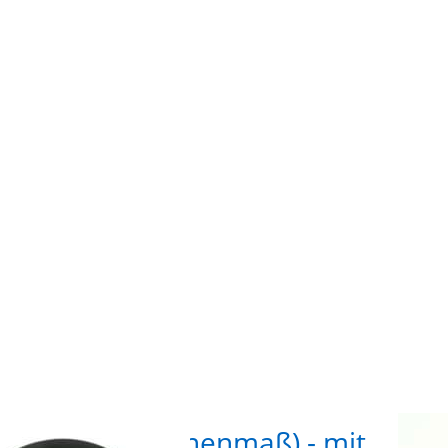
r mehr
ENTER 
en zu
Opti
ndring
32mm 
aß) -
(Innen
Zinkdr
chluss
 matt-
Federv
ück
- 1
 Rundring (Innenmaß) - mit
32m