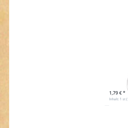
38mm
5mm 
1 St
sofort l
1,79 € *
Inhalt: 1 st 
Drücken
ENTER fü
Option
50mm Ru