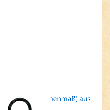
maß) aus
uckguss -
mit
erschluss
arz matt -
Stück
m Rundring (Innenmaß) aus
kdruckguss - mit