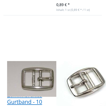
0,89 € *
Inhalt: 1 st (0,89 € * / 1 st)
Drücken Sie ENTER
Drücken Sie ENTER
für mehr Optionen
für mehr Optionen
zu
zu
Doppelstegschnalle
Doppelstegschnalle
aus Zinkdruckguss,
aus Zinkdruckguss,
vernickelt - für
vernickelt - für
20mm breites
25mm breites
Gurtband - 10
Gurtband - 1 Stück
Stück
Doppelstegschnalle
Doppelstegschnall
aus
aus
Zinkdruckguss,
Zinkdruckguss,
vernickelt - für
vernickelt - für
20mm breites
25mm breites
Gurtband - 10
Gurtband - 1