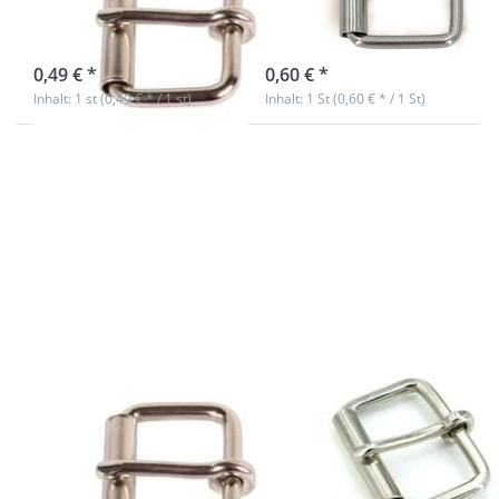
Gurtband
Gurtband
sofort lieferbar
sofort lieferbar
0,49 € *
0,60 € *
Inhalt: 1 st (0,49 € * / 1 st)
Inhalt: 1 St (0,60 € * / 1 St)
Drücken Sie
Drücken Sie
ENTER für
ENTER für
mehr
mehr
Optionen
Optionen
zu
zu
Rollschnalle
Rollschnalle
aus
aus
Rundstahl,
Rundstahl,
für 30mm
für 40mm
breites
breites
Gurtband
Gurtband
Rollschnalle aus
Rollschnalle aus
Rundstahl, für
Rundstahl, für
30mm breites
40mm breites
Gurtband
Gurtband
sofort lieferbar
sofort lieferbar