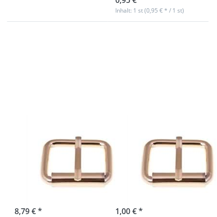
0,95 € *
Inhalt: 1 st (0,95 € * / 1 st)
Drücken Sie
Drücken Sie
ENTER für
ENTER für
mehr
mehr
Optionen
Optionen
zu
zu
Rollschnalle
Rollschnalle
aus
aus
Rundstahl -
Rundstahl -
goldfarben
goldfarben
- 28 x 19 x
- 34 x 24 x
6mm - 10
6mm - 1
Stück
Stück
Rollschnalle aus
Rollschnalle aus
Rundstahl -
Rundstahl -
goldfarben - 28
goldfarben - 34
x 19 x 6mm - 10
x 24 x 6mm - 1
Stück
Stück
sofort lieferbar
sofort lieferbar
8,79 € *
1,00 € *