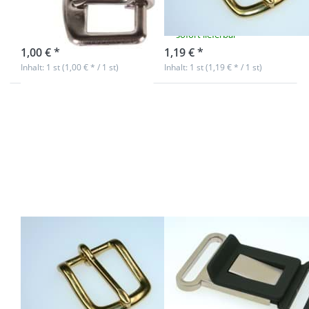
Gurtband
Stück
sofort lieferbar
sofort lieferbar
1,00 € *
1,19 € *
Inhalt: 1 st (1,00 € * / 1 st)
Inhalt: 1 st (1,19 € * / 1 st)
Drücken Sie
Drücken Sie
ENTER für mehr
ENTER für
Optionen zu
mehr
Geschirrschnalle
Optionen zu
aus Messing -
Steckschließer
25mm breites
für 40mm
Gurtband - 1
breites
Stück
Gurtband -
schwarz /
silber - 1 Stück
Geschirrschnalle
Steckschließer
aus Messing -
für 40mm
25mm breites
breites
Gurtband - 1
Gurtband -