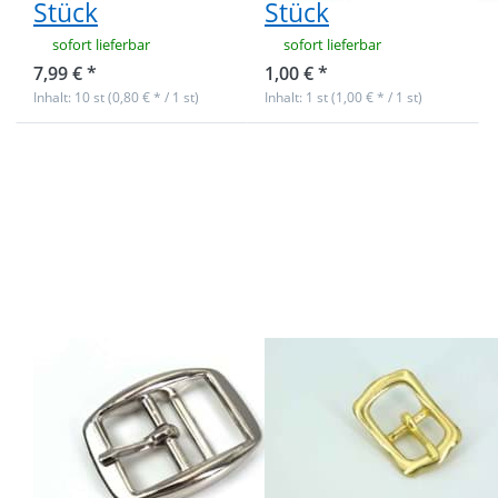
Stück
Stück
sofort lieferbar
sofort lieferbar
7,99 € *
1,00 € *
Inhalt: 10 st (0,80 € * / 1 st)
Inhalt: 1 st (1,00 € * / 1 st)
Drücken Sie ENTER
Drücken Sie
für mehr Optionen
ENTER für
zu
mehr
Doppelstegschnalle
Optionen zu
aus Zinkdruckguss,
Stegschnalle
vernickelt - für
aus Messing
25mm breites
- für 20mm
Gurtband - 10
breites
Stück
Gurtband -
1 Stück
Doppelstegschnalle
Stegschnalle
aus
aus Messing -
Zinkdruckguss,
für 20mm
vernickelt - für
breites
25mm breites
Gurtband - 1