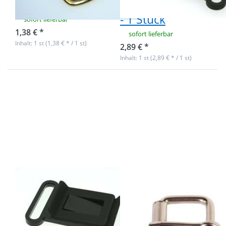
Stück
schwarz / silber
- 1 Stück
sofort lieferbar
1,38 € *
sofort lieferbar
Inhalt: 1 st (1,38 € * / 1 st)
2,89 € *
Inhalt: 1 st (2,89 € * / 1 st)
Drücken Sie
Drücken Sie
ENTER für
ENTER für
mehr
mehr
Optionen zu
Optionen
Steckschließer
zu
für 40mm
Rollschnalle
breites
aus Stahl -
Gurtband -
für 15mm
schwarz - 1
breites
Stück
Gurtband -
1 Stück
Steckschließer
Rollschnalle aus
für 40mm
Stahl - für
breites
15mm breites
Gurtband -
Gurtband - 1