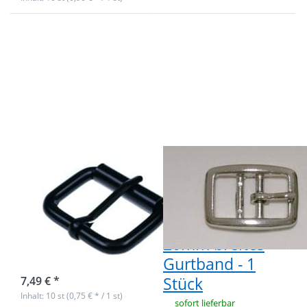
Drücken Sie
Drücken Sie ENTER
ENTER für
für mehr Optionen
mehr
zu
Optionen
Doppelstegschnalle
zu
aus Zinkdruckguss,
Rollschnalle
vernickelt - für
aus
20mm breites
Rundstahl -
Gurtband - 1 Stück
schwarz -
34 x 24 x
6mm - 10
Stück
Rollschnalle aus
Doppelstegschnall
Rundstahl -
aus
schwarz - 34 x
Zinkdruckguss,
24 x 6mm - 10
vernickelt - für
Stück
20mm breites
Gurtband - 1
sofort lieferbar
Stück
7,49 € *
Inhalt: 10 st (0,75 € * / 1 st)
sofort lieferbar