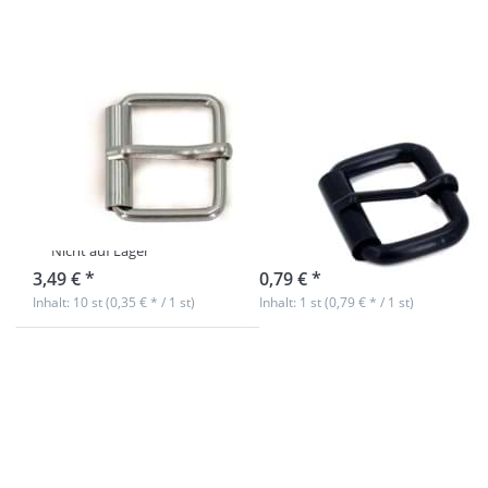
Rundstahl -
Rundstahl -
für 25mm
schwarz -
breites
26 x 18 x
Gurtband -
5mm - 1
10 Stück
Stück
Rollschnalle aus
Rollschnalle aus
Rundstahl - für
Rundstahl -
25mm breites
schwarz - 26 x
Gurtband - 10
18 x 5mm - 1
Stück
Stück
Nicht auf Lager
sofort lieferbar
3,49 € *
0,79 € *
Inhalt: 10 st (0,35 € * / 1 st)
Inhalt: 1 st (0,79 € * / 1 st)
Drücken Sie
Drücken Sie
ENTER für
ENTER für
mehr
mehr
Optionen
Optionen
zu
zu
Rollschnalle
Rollschnalle
aus Stahl -
aus Stahl -
Rosegold -
Rosegold -