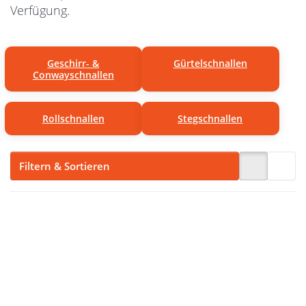
Verfügung.
Geschirr- &
Gürtelschnallen
Conwayschnallen
Rollschnallen
Stegschnallen
Filtern & Sortieren
Drücken
Drücken
Sie
Sie
ENTER
ENTER
für mehr
für mehr
Optionen
Optionen
zu
zu
Conway-
Conway-
Schnalle
Schnalle