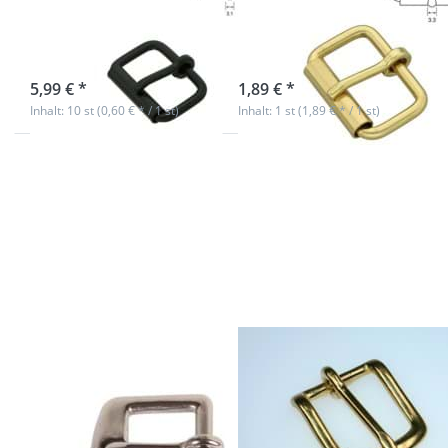
Durchlass - 10
Durchlass - 1
Stück
Stück
sofort lieferbar
sofort lieferbar
5,99 € *
1,89 € *
Inhalt: 10 st (0,60 € * / 1 st)
Inhalt: 1 st (1,89 € * / 1 st)
Drücken Sie
Drücken Sie
ENTER für
ENTER für mehr
mehr
Optionen zu
Optionen zu
Geschirrschnalle
Zaumschnalle
aus Messing -
aus Edelstahl
20mm breites
- für 20mm
Gurtband - 1
breites
Stück
Gurtband
Zaumschnalle
Geschirrschnalle
aus Edelstahl -
aus Messing -
für 20mm
20mm breites
breites
Gurtband - 1