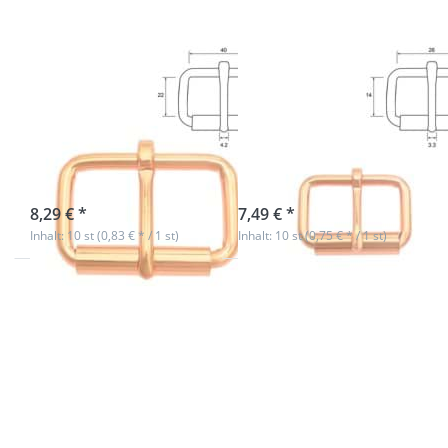
40mm x
26mm x
22mm - 10
14mm - 10
Stück
Stück
Rollschnalle aus
Rollschnalle aus
Stahl - Rosegold
Stahl - Rosegold
- 40mm x 22mm
- 26mm x 14mm
- 10 Stück
- 10 Stück
sofort lieferbar
sofort lieferbar
8,29 € *
7,49 € *
Inhalt: 10 st (0,83 € * / 1 st)
Inhalt: 10 st (0,75 € * / 1 st)
Drücken Sie
Drücken Sie
ENTER für
ENTER für
mehr
mehr
Optionen
Optionen
zu
zu
Rollschnalle
Rollschnalle
aus Stahl -
aus Stahl -
Rosegold -
Rosegold -
30mm x
20mm x
17mm - 10
14mm - 10
Stück
Stück