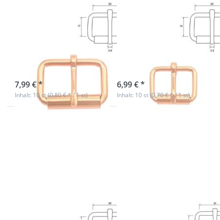
Rollschnalle aus
Rollschnalle aus
Stahl - Rosegold
Stahl - Rosegold
- 30mm x 17mm
- 20mm x 14mm
- 10 Stück
- 10 Stück
sofort lieferbar
sofort lieferbar
7,99 € *
6,99 € *
Inhalt: 10 st (0,80 € * / 1 st)
Inhalt: 10 st (0,70 € * / 1 st)
Drücken Sie
Drücken Sie
ENTER für
ENTER für
mehr
mehr
Optionen
Optionen
zu
zu
Rollschnalle
Rollschnalle
- Messing -
- Schwarz -
26mm
30mm
Durchlass -
Durchlass -
1 Stück
10 Stück
Rollschnalle -
Rollschnalle -