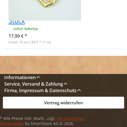
breites
Gurtband - 10
Stück
sofort lieferbar
17,99 € *
Inhalt: 10 st (1,80 € * / 1 st)
Informationen
Service, Versand & Zahlung
Firma, Impressum & Datenschutz
Vertrag widerrufen
* Alle Preise inkl. MwSt., zzgl.
Versandkosten
Shopsystem
by SmartStore AG © 2026