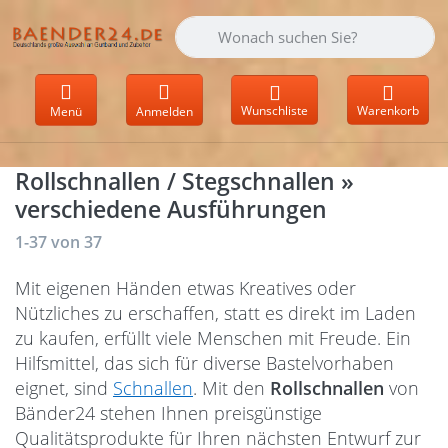
Geben Sie einen Suchbegriff ein. Währen
Wunschliste
Warenkorb
Menü
Anmelden
Rollschnallen / Stegschnallen »
verschiedene Ausführungen
Suchergebnisse:
1-37
von
37
Mit eigenen Händen etwas Kreatives oder
Nützliches zu erschaffen, statt es direkt im Laden
zu kaufen, erfüllt viele Menschen mit Freude. Ein
Hilfsmittel, das sich für diverse Bastelvorhaben
eignet, sind
Schnallen
. Mit den
Rollschnallen
von
Bänder24 stehen Ihnen preisgünstige
Qualitätsprodukte für Ihren nächsten Entwurf zur