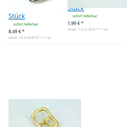
Gurtband - 10
Stück
Stück
sofort lieferbar
1,99 € *
sofort lieferbar
Inhalt: 1 st (1,99 € * / 1 st)
8,49 € *
Inhalt: 10 st (0,85 € * / 1 st)
Drücken Sie
ENTER für
mehr
Optionen zu
Stegschnalle
aus Messing
- für 20mm
breites
Gurtband -
10 Stück
Stegschnalle
aus Messing -
für 20mm