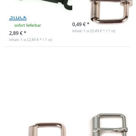
schwarz - 1
Stück
Stück
sofort lieferbar
0,49 € *
sofort lieferbar
Inhalt: 1 st (0,49 € * / 1 st)
2,89 € *
Inhalt: 1 st (2,89 € * / 1 st)
Drücken Sie
Drücken Sie
ENTER für
ENTER für
mehr
mehr
Optionen
Optionen
zu
zu
Rollschnalle
Rollschnalle
aus
aus
Rundstahl,
Rundstahl,
für 20mm
für 25mm
breites
breites
Gurtband
Gurtband
Rollschnalle aus
Rollschnalle aus
Rundstahl, für
Rundstahl, für
20mm breites
25mm breites