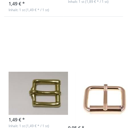
Inhalt: 1 st (1,89 € * / 1 st)
1,49 € *
Inhalt: 1 st (1,49 € * / 1 st)
Drücken Sie
Drücken Sie
ENTER für
ENTER für
mehr
mehr
Optionen
Optionen
zu
zu
Rollschnalle
Rollschnalle
aus
aus
Messing,
Rundstahl -
für 25mm
goldfarben
breites
- 28 x 19 x
Gurtband
6mm - 1
Stück
Rollschnalle aus
Rollschnalle aus
Messing, für
Rundstahl -
25mm breites
goldfarben - 28
Gurtband
x 19 x 6mm - 1
Stück
sofort lieferbar
1,49 € *
sofort lieferbar
Inhalt: 1 st (1,49 € * / 1 st)