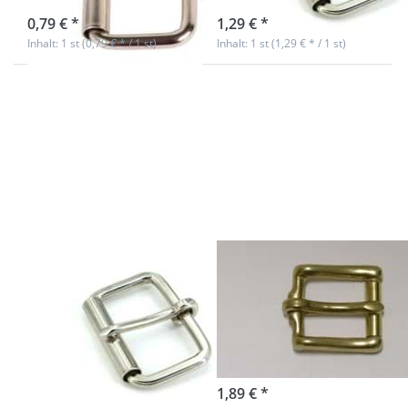
0,79 € *
1,29 € *
Inhalt: 1 st (0,79 € * / 1 st)
Inhalt: 1 st (1,29 € * / 1 st)
Drücken Sie
Drücken Sie
ENTER für
ENTER für
mehr
mehr
Optionen
Optionen
zu
zu
Rollschnalle
Rollschnalle
aus Stahl,
aus
geschweißt,
Messing,
für 50mm
für 20mm
breites
breites
Gurtband
Gurtband
Rollschnalle aus
Rollschnalle aus
Stahl,
Messing, für
geschweißt, für
20mm breites
50mm breites
Gurtband
Gurtband
sofort lieferbar
1,89 € *
sofort lieferbar