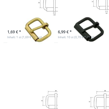
Messing - 26mm
Schwarz - 30mm
Durchlass - 1
Durchlass - 10
Stück
Stück
sofort lieferbar
sofort lieferbar
1,69 € *
6,99 € *
Inhalt: 1 st (1,69 € * / 1 st)
Inhalt: 10 st (0,70 € * / 1 st)
Drücken Sie
Drücken Sie
ENTER für
ENTER für
mehr
mehr
Optionen
Optionen
zu
zu
Rollschnalle
Rollschnalle
- Schwarz -
- Messing -
26mm
30mm
Durchlass -
Durchlass -
10 Stück
1 Stück
Rollschnalle -
Rollschnalle -
Schwarz - 26mm
Messing - 30mm