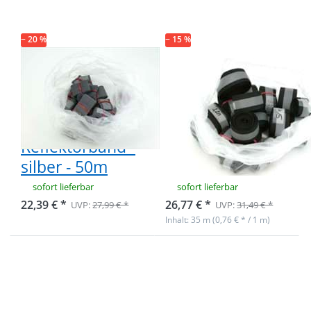
Band /
Band /
Reflektorband
Reflektorband
- silber - 50m
- schwarz - 35m
− 20 %
− 15 %
Restpostenbox
Restpostenbox
15mm breites
30mm breites
reflektierendes
reflektierendes
Band /
Band /
Reflektorband -
Reflektorband -
silber - 50m
schwarz - 35m
sofort lieferbar
sofort lieferbar
22,39 € *
26,77 € *
UVP:
27,99 € *
UVP:
31,49 € *
Inhalt: 35 m (0,76 € * / 1 m)
Drücken Sie
Drücken Sie
ENTER für
ENTER für
mehr
mehr
Optionen zu
Optionen zu
Restpostenbox
Restpostenbox
40mm breites
20mm breites