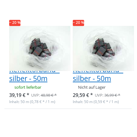
reflektierendes
reflektierendes
Band /
Band /
Reflektorband
Reflektorband
- silber - 50m
- silber - 50m
− 20 %
− 20 %
Restpostenbox
Restpostenbox
40mm breites
20mm breites
reflektierendes
reflektierendes
Band /
Band /
Reflektorband -
Reflektorband -
silber - 50m
silber - 50m
sofort lieferbar
Nicht auf Lager
39,19 € *
29,59 € *
UVP:
48,98 € *
UVP:
36,99 € *
Inhalt: 50 m (0,78 € * / 1 m)
Inhalt: 50 m (0,59 € * / 1 m)
Drücken Sie
ENTER für
mehr Optionen
zu *B-Ware*
50m