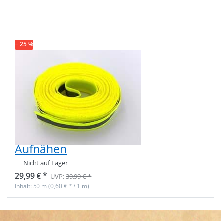
Reflektierendes
Band /
Reflektorband -
30mm breit -
gelb - zum
− 25 %
Aufnähen
*B-Ware* 50m
Reflektierendes
Band /
Reflektorband -
30mm breit -
gelb - zum
Aufnähen
Nicht auf Lager
29,99 € *
UVP:
39,99 € *
Inhalt: 50 m (0,60 € * / 1 m)