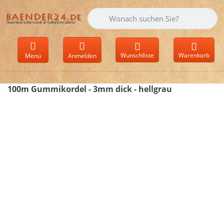
Geben Sie einen Suchbegriff ein. Währen
Wunschliste
Warenkorb
Menü
Anmelden
100m Gummikordel - 3mm dick - hellgrau