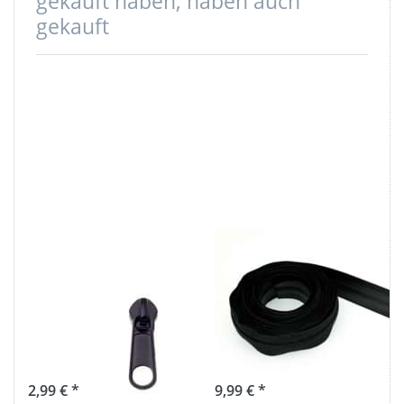
gekauft haben, haben auch
gekauft
Zipper für 5mm
5m
wasserdichte
Reißverschluss
Reißverschlüsse,
wasserdicht,
Farbe: schwarz -
5mm Schiene,
10 Stück
Farbe: schwarz
2,99 € *
9,99 € *