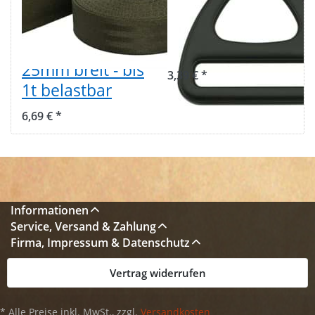
/ Kindergurt
50mm
khaki aus
Durchlass - 1
Polyamid -
Stück
25mm breit - bis
3,39 € *
1t belastbar
6,69 € *
Informationen
Service, Versand & Zahlung
Firma, Impressum & Datenschutz
Vertrag widerrufen
* Alle Preise inkl. MwSt., zzgl.
Versandkosten