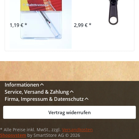
Schutzkappe - 1
Farbe: schwarz -
Stück
10 Stück
1,19 € *
2,99 € *
Informationen
Service, Versand & Zahlung
Firma, Impressum & Datenschutz
Vertrag widerrufen
* Alle Preise inkl. MwSt., zzgl.
Versandkosten
Shopsystem
by SmartStore AG © 2026