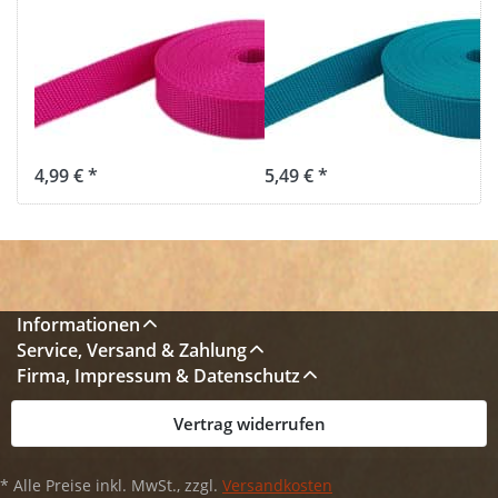
10m PP
10m PP
Gurtband -
Gurtband -
15mm breit -
20mm breit -
1,4mm stark -
1,4mm stark -
pink (UV)
petrol (UV)
4,99 € *
5,49 € *
Informationen
Service, Versand & Zahlung
Firma, Impressum & Datenschutz
Vertrag widerrufen
* Alle Preise inkl. MwSt., zzgl.
Versandkosten