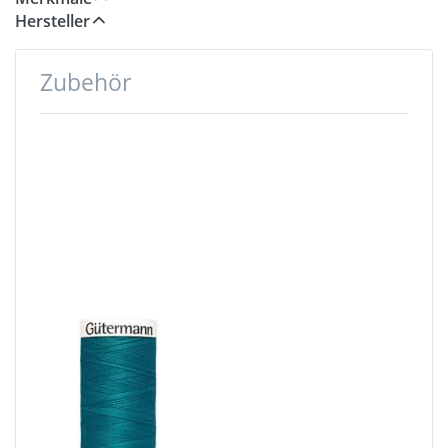
Hersteller
Zubehör
Drücken
Sie ENTER
für mehr
Optionen
zu
Gütermann
Garne -
Allesnäher
200m Spule
- Farbe:
petrol 189
Gütermann
Garne -
Allesnäher
200m Spule -